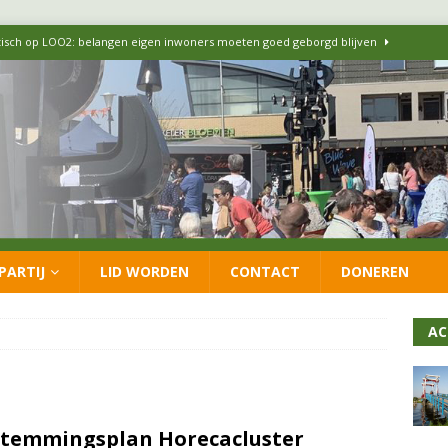
itisch op LOO2: belangen eigen inwoners moeten goed geborgd blijven
ersteunt oproep van lokale partijen uit heel Nederland: schaf het
 formatie: vacature voor onafhankelijke wethouder Sociaal Domein
 flexwoningen Oekraïners én Lansingerlanders
FRACTIE
PARTIJ
LID WORDEN
CONTACT
DONEREN
 CDA presenteren coalitieakkoord: ‘Groeien met behoud van karakter’
AC
temmingsplan Horecacluster