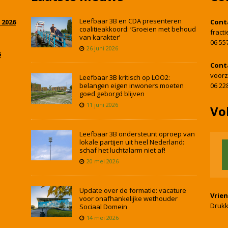
Leefbaar 3B en CDA presenteren
 2026
Cont
coalitieakkoord: ‘Groeien met behoud
fract
van karakter’
06 55
26 juni 2026
5
Cont
voorz
Leefbaar 3B kritisch op LOO2:
belangen eigen inwoners moeten
06 22
goed geborgd blijven
11 juni 2026
Vo
Leefbaar 3B ondersteunt oproep van
lokale partijen uit heel Nederland:
schaf het luchtalarm niet af!
20 mei 2026
Update over de formatie: vacature
Vrie
voor onafhankelijke wethouder
Drukk
Sociaal Domein
14 mei 2026