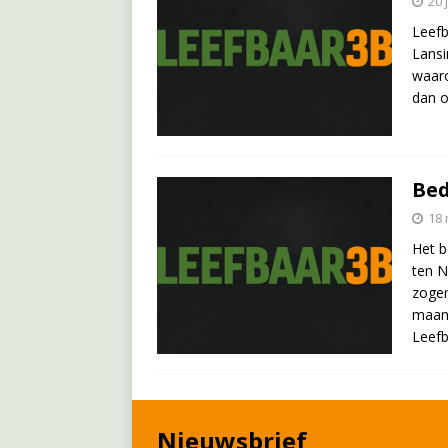
20 
Leefb
Lansi
waaro
dan o
Bed
18 
Het b
ten N
zogen
maand
Leef
Nieuwsbrief