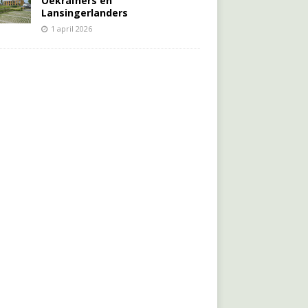
Oekraïners én
Lansingerlanders
1 april 2026