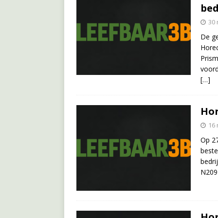
bed
30
De ge
Horec
Prism
voord
[…]
Hor
16
Op 27
beste
bedri
N209 
Hor