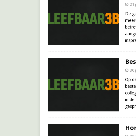
21 
De ge
meerd
betre
aange
inspr
Be
30 
Op de
beste
colle
in de
gesp
Hor