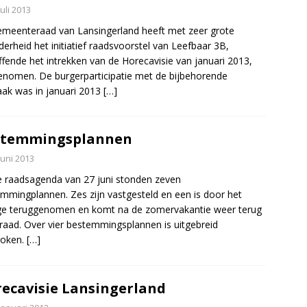
juli 2013
meenteraad van Lansingerland heeft met zeer grote
erheid het initiatief raadsvoorstel van Leefbaar 3B,
ffende het intrekken van de Horecavisie van januari 2013,
nomen. De burgerparticipatie met de bijbehorende
aak was in januari 2013
[…]
stemmingsplannen
juni 2013
 raadsagenda van 27 juni stonden zeven
mmingplannen. Zes zijn vastgesteld en een is door het
ge teruggenomen en komt na de zomervakantie weer terug
 raad. Over vier bestemmingsplannen is uitgebreid
roken.
[…]
ecavisie Lansingerland