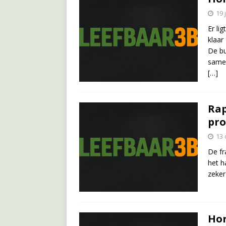
19 
Er li
klaar
De bu
samen
[…]
Rap
pr
13 
De fr
het h
zeker
Hor