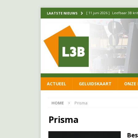
[ 11 juni 2026 ]
Leefbaar 3B kr
LAATSTE NIEUWS
FRACTIE
[ 20 mei 2026 ]
Leefbaar 3B ond
luchtalarm niet af!
FRACTIE
[ 14 mei 2026 ]
Update over de
FRACTIE
[ 1 april 2026 ]
Ontwikkelingen
ACTUEEL
GELUIDSKAART
ONZE 
[ 26 juni 2026 ]
Leefbaar 3B en
FRACTIE
HOME
Prisma
Prisma
Bes