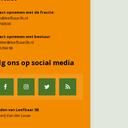
act opnemen met de fractie:
ie@leefbaar3b.nl
740500
act opnemen met bestuur:
itter@leefbaar3b.nl
8 094 98
lg ons op social media
nden van Leefbaar 3B
:
erij Van der Louw