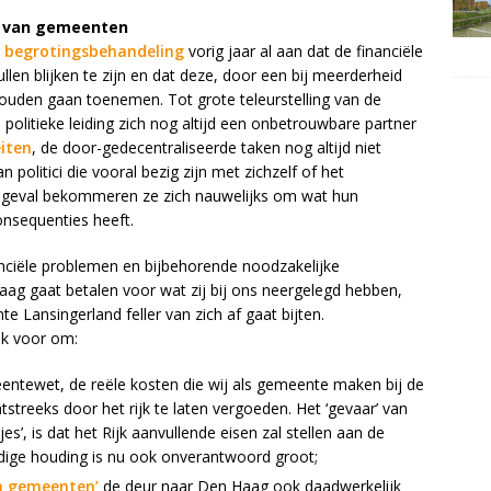
g van gemeenten
e
begrotingsbehandeling
vorig jaar al aan dat de financiële
len blijken te zijn en dat deze, door een bij meerderheid
 zouden gaan toenemen. Tot grote teleurstelling van de
 politieke leiding zich nog altijd een onbetrouwbare partner
eiten
, de door-gedecentraliseerde taken nog altijd niet
 politici die vooral bezig zijn met zichzelf of het
eder geval bekommeren ze zich nauwelijks om wat hun
onsequenties heeft.
anciële problemen en bijbehorende noodzakelijke
aag gaat betalen voor wat zij bij ons neergelegd hebben,
e Lansingerland feller van zich af gaat bijten.
k voor om:
eentewet, de reële kosten die wij als gemeente maken bij de
treeks door het rijk te laten vergoeden. Het ‘gevaar’ van
s’, is dat het Rijk aanvullende eisen zal stellen aan de
dige houding is nu ook onverantwoord groot;
n gemeenten’
de deur naar Den Haag ook daadwerkelijk