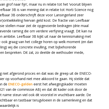
 grof naar fijn’, maar nu in relatie tot het ‘vooruit blijven
Leefbaar 3B is van mening dat in relatie tot Horti Science nog
fbaar 3B onderschrijft deze voor Lansingerland zeer
r)ontwikkeling hiervan geld kost. De fractie van Leefbaar
ussie stellen maar ziet de opgevoerde bedragen (drie maal
gevende raming die om verdere verfijning vraagt. Dit kan na
en ambitie. Leefbaar 3B kijkt uit naar de kennismaking met
e ook graag van het college horen op welk moment (en dan
ing) wij die concrete invulling, met bijbehorende
n bespreken. Dit zal, zo deelde de wethouder mede,
g niet afgerond proces en dat was de greep uit de ENECO-
er op voorhand niet mee akkoord te gaan. Hij stelde dat
an de
ENECO-gelden
eerst het afwegingskader moeten
021 van de commissie AB) en dat dit kader ook door de
uime steun viel ook dit voorstel in vruchtbare aarde. De
zichtbaar en tastbaar terugvloeien in de samenleving en dat
aardelijk is