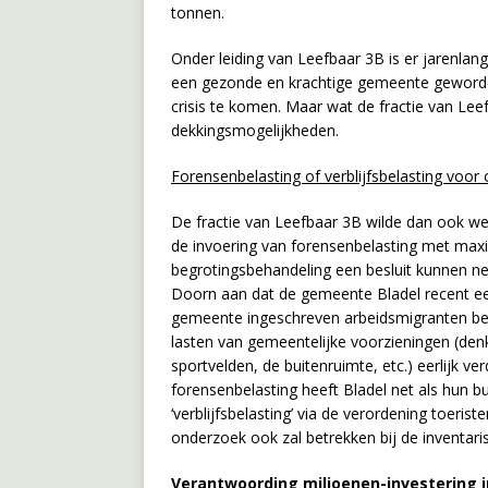
tonnen.
Onder leiding van Leefbaar 3B is er jarenlang
een gezonde en krachtige gemeente geworden 
crisis te komen. Maar wat de fractie van Leef
dekkingsmogelijkheden.
Forensenbelasting of verblijfsbelasting voo
De fractie van Leefbaar 3B wilde dan ook we
de invoering van forensenbelasting met maxi
begrotingsbehandeling een besluit kunnen n
Doorn aan dat de gemeente Bladel recent ee
gemeente ingeschreven arbeidsmigranten bela
lasten van gemeentelijke voorzieningen (den
sportvelden, de buitenruimte, etc.) eerlijk v
forensenbelasting heeft Bladel net als hun
‘verblijfsbelasting’ via de verordening toeris
onderzoek ook zal betrekken bij de inventari
Verantwoording miljoenen-investering i