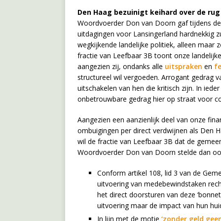
Den Haag bezuinigt keihard over de ru
Woordvoerder Don van Doorn gaf tijdens d
uitdagingen voor Lansingerland hardnekkig zul
wegkijkende landelijke politiek, alleen maar
fractie van Leefbaar 3B toont onze landelijke
aangezien zij, ondanks alle
uitspraken
en
f
structureel wil vergoeden. Arrogant gedrag van
uitschakelen van hen die kritisch zijn. In i
onbetrouwbare gedrag hier op straat voor c
Aangezien een aanzienlijk deel van onze fin
ombuigingen per direct verdwijnen als Den H
wil de fractie van Leefbaar 3B dat de gemeent
Woordvoerder Don van Doorn stelde dan oo
Conform artikel 108, lid 3 van de Gem
uitvoering van medebewindstaken rechts
het direct doorsturen van deze ‘bonnetje
uitvoering maar de impact van hun hui
In lijn met de motie
‘zonder geld gee