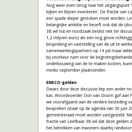
Nog weer even terug naar het uitgangspunt ‘van
kijken en blijven investeren’. De fractie van 
een spade dieper gestoken moet worden. Lee
belangrijke ambitie en beseft ook dat de (doo
3B wil nut en noodzaak beslist niet ter disc
1,2 miljoen euro) als een nog grove richting
bespreking en vaststelling van de uit te werk
samenwerkingspartners op 14 juli maar wild
bij voorkeur ruim voor de begrotingsbehandel
onderbouwing van de te maken kosten, kunne
medio september plaatsvinden.
ENECO-gelden
Dwars door deze discussie liep een ander no
kas. Woordvoerder Don van Doorn gaf aan hi
we voorafgaand aan de verdere besteding v
bespreken (staat op de agenda van 30 juni 2
gemeenteraad moet worden vastgesteld. Met r
fractie van Leefbaar 3B wil dat deze gelden 
het betrekken van inwoners daarbij randvoorw