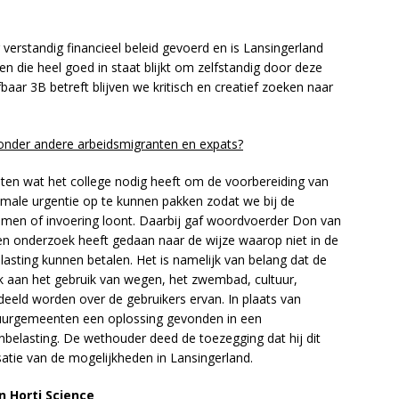
 verstandig financieel beleid gevoerd en is Lansingerland
die heel goed in staat blijkt om zelfstandig door deze
baar 3B betreft blijven we kritisch en creatief zoeken naar
r onder andere arbeidsmigranten en expats?
ten wat het college nodig heeft om de voorbereiding van
male urgentie op te kunnen pakken zodat we bij de
emen of invoering loont. Daarbij gaf woordvoerder Don van
n onderzoek heeft gedaan naar de wijze waarop niet in de
sting kunnen betalen. Het is namelijk van belang dat de
k aan het gebruik van wegen, het zwembad, cultuur,
erdeeld worden over de gebruikers ervan. In plaats van
 buurgemeenten een oplossing gevonden in een
tenbelasting. De wethouder deed de toezegging dat hij dit
satie van de mogelijkheden in Lansingerland.
n Horti Science