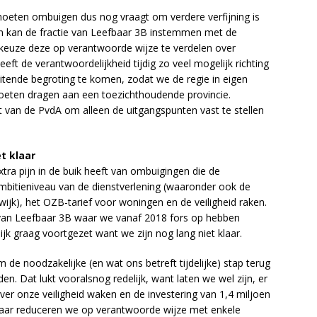
oeten ombuigen dus nog vraagt om verdere verfijning is
en kan de fractie van Leefbaar 3B instemmen met de
 keuze deze op verantwoorde wijze te verdelen over
t de verantwoordelijkheid tijdig zo veel mogelijk richting
itende begroting te komen, zodat we de regie in eigen
oeten dragen aan een toezichthoudende provincie.
an de PvdA om alleen de uitgangspunten vast te stellen
t klaar
tra pijn in de buik heeft van ombuigingen die de
ambitieniveau van de dienstverlening (waaronder ook de
swijk), het OZB-tarief voor woningen en de veiligheid raken.
e van Leefbaar 3B waar we vanaf 2018 fors op hebben
lijk graag voortgezet want we zijn nog lang niet klaar.
 de noodzakelijke (en wat ons betreft tijdelijke) stap terug
en. Dat lukt vooralsnog redelijk, want laten we wel zijn, er
ver onze veiligheid waken en de investering van 1,4 miljoen
 maar reduceren we op verantwoorde wijze met enkele