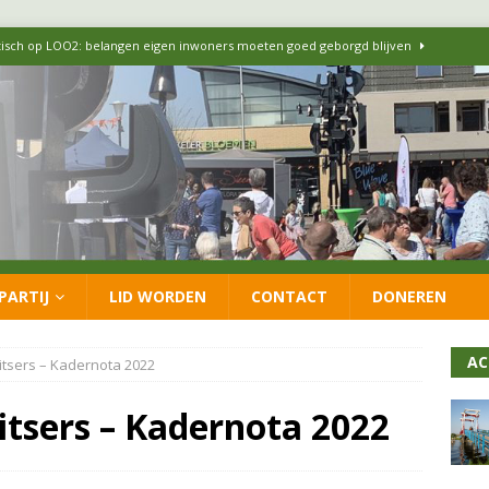
itisch op LOO2: belangen eigen inwoners moeten goed geborgd blijven
ersteunt oproep van lokale partijen uit heel Nederland: schaf het
 formatie: vacature voor onafhankelijke wethouder Sociaal Domein
 flexwoningen Oekraïners én Lansingerlanders
FRACTIE
PARTIJ
LID WORDEN
CONTACT
DONEREN
 CDA presenteren coalitieakkoord: ‘Groeien met behoud van karakter’
AC
tsers – Kadernota 2022
itsers – Kadernota 2022