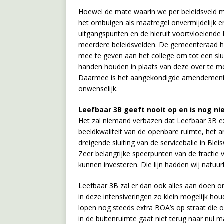
Hoewel de mate waarin we per beleidsveld m
het ombuigen als maatregel onvermijdelijk 
uitgangspunten en de hieruit voortvloeiende
meerdere beleidsvelden. De gemeenteraad heef
mee te geven aan het college om tot een slu
handen houden in plaats van deze over te m
Daarmee is het aangekondigde amendement v
onwenselijk.
Leefbaar 3B geeft nooit op en is nog nie
Het zal niemand verbazen dat Leefbaar 3B ex
beeldkwaliteit van de openbare ruimte, het 
dreigende sluiting van de servicebalie in Blei
Zeer belangrijke speerpunten van de fracti
kunnen investeren. Die lijn hadden wij natuur
Leefbaar 3B zal er dan ook alles aan doen om
in deze intensiveringen zo klein mogelijk houd
lopen nog steeds extra BOA’s op straat die o
in de buitenruimte gaat niet terug naar nul