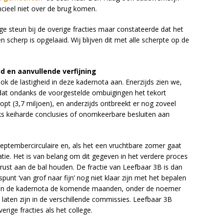
ancieel niet over de brug komen.
ge steun bij de overige fracties maar constateerde dat het
n scherp is opgelaaid. Wij blijven dit met alle scherpte op de
 en aanvullende verfijning
k de lastigheid in deze kadernota aan. Enerzijds zien we,
 dat ondanks de voorgestelde ombuigingen het tekort
oopt (3,7 miljoen), en anderzijds ontbreekt er nog zoveel
jks keiharde conclusies of onomkeerbare besluiten aan
eptembercirculaire en, als het een vruchtbare zomer gaat
ie. Het is van belang om dit gegeven in het verdere proces
rust aan de bal houden. De fractie van Leefbaar 3B is dan
nt ‘van grof naar fijn’ nog niet klaar zijn met het bepalen
e van de kadernota de komende maanden, onder de noemer
te laten zijn in de verschillende commissies. Leefbaar 3B
rige fracties als het college.