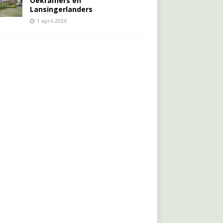
Oekraïners én
Lansingerlanders
1 april 2026