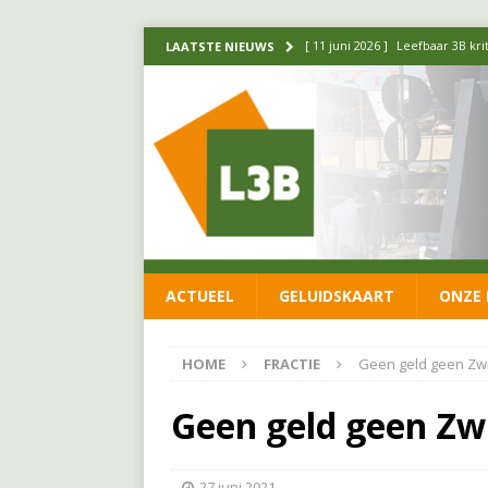
[ 11 juni 2026 ]
Leefbaar 3B kr
LAATSTE NIEUWS
FRACTIE
[ 20 mei 2026 ]
Leefbaar 3B ond
luchtalarm niet af!
FRACTIE
[ 14 mei 2026 ]
Update over de
FRACTIE
[ 1 april 2026 ]
Ontwikkelingen
ACTUEEL
GELUIDSKAART
ONZE 
[ 26 juni 2026 ]
Leefbaar 3B en
FRACTIE
HOME
FRACTIE
Geen geld geen Zwi
Geen geld geen Zw
27 juni 2021