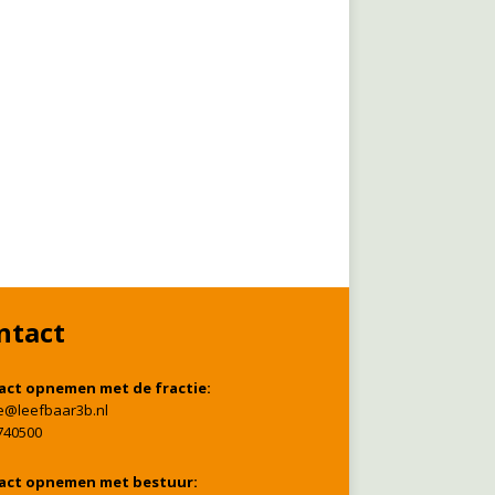
ntact
act opnemen met de fractie:
ie@leefbaar3b.nl
740500
act opnemen met bestuur: