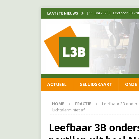
[ 11 juni 2026 ]
Leefbaar 3B kr
LAATSTE NIEUWS
FRACTIE
[ 20 mei 2026 ]
Leefbaar 3B ond
luchtalarm niet af!
FRACTIE
[ 14 mei 2026 ]
Update over de
FRACTIE
[ 1 april 2026 ]
Ontwikkelingen
ACTUEEL
GELUIDSKAART
ONZE 
[ 26 juni 2026 ]
Leefbaar 3B en
FRACTIE
HOME
FRACTIE
Leefbaar 3B onderst
luchtalarm niet af!
Leefbaar 3B onder