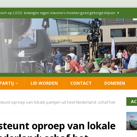
itisch op LOO2: belangen eigen inwoners moeten goed geborgd blijven
ersteunt oproep van lokale partijen uit heel Nederland: schaf het
 formatie: vacature voor onafhankelijke wethouder Sociaal Domein
 flexwoningen Oekraïners én Lansingerlanders
FRACTIE
PARTIJ
LID WORDEN
CONTACT
DONEREN
 CDA presenteren coalitieakkoord: ‘Groeien met behoud van karakter’
AC
eunt oproep van lokale partijen uit heel Nederland: schaf het
steunt oproep van lokale