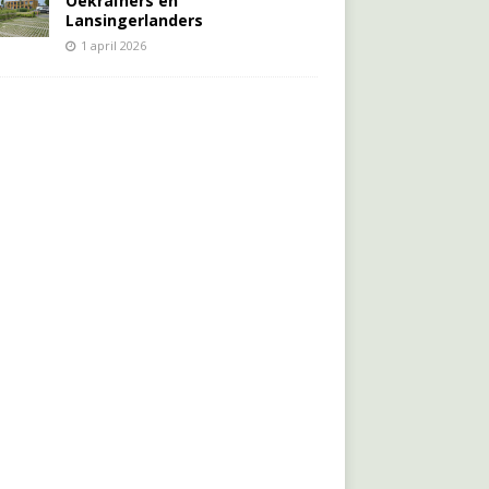
Oekraïners én
Lansingerlanders
1 april 2026