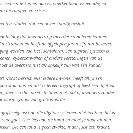
aar een einde komen aan een herkenbaar, eenvoudig en
m bij rampen en crises.
meenten, vinden dat een onverstandig besluit.
 groot belang dat inwoners op meerdere manieren kunnen
l instrument en heeft de afgelopen jaren zijn nut bewezen.
ging worden van het luchtalarm. Een digitaal systeem is
lemen, cyberaanvallen of andere verstoringen van de
 moet de overheid niet afhankelijk zijn van één kanaal.
rt wordt bereikt. Niet iedere inwoner heeft altijd een
foon staat aan en niet iedereen begrijpt of leest een digitaal
eren, mensen die moeite hebben met taal of inwoners zonder
r alarmsignaal van grote waarde.
grijke eigenschap die digitale systemen niet hebben: het is
sirene gaat, is er iets aan de hand en moet je naar binnen,
eken. Die eenvoud is geen zwakte, maar juist een kracht.