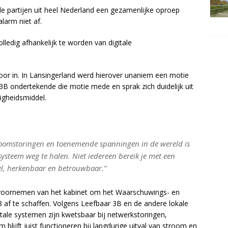
le partijen uit heel Nederland een gezamenlijke oproep
larm niet af.
lledig afhankelijk te worden van digitale
 voor in. In Lansingerland werd hierover unaniem een motie
 ondertekende die motie mede en sprak zich duidelijk uit
ligheidsmiddel.
stroomstoringen en toenemende spanningen in de wereld is
steem weg te halen. Niet iedereen bereik je met een
el, herkenbaar en betrouwbaar.”
et voornemen van het kabinet om het Waarschuwings- en
 af te schaffen. Volgens Leefbaar 3B en de andere lokale
gitale systemen zijn kwetsbaar bij netwerkstoringen,
 blijft juist functioneren bij langdurige uitval van stroom en