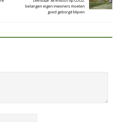
ure
Leefbaar 3B kritisch op LOO2:
belangen eigen inwoners moeten
goed geborgd blijven