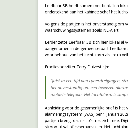
Leefbaar 3B heeft samen met tientallen loka
ondertekend aan het kabinet: schaf het luchta
Volgens de partijen is het onverstandig om vo
waarschuwingssystemen zoals NL-Alert.
Eerder zette Leefbaar 3B zich hier lokaal al
aangenomen in de gemeenteraad. Leefbaar 3B
voor behoud van het luchtalarm als extra vei
Fractievoorzitter Terry Duivesteijn:
“Juist in een tijd van cyberdreigingen, 
het onverstandig om een bewezen alarmsy
mobiele telefoon. Het luchtalarm is simp
Aanleiding voor de gezamenlijke brief is h
alarmeringssysteem (WAS) per 1 januari 2028
partijen brengt dat risico’s met zich mee. Di
stroomuitval of cyberaanvallen. Het luchtalarm