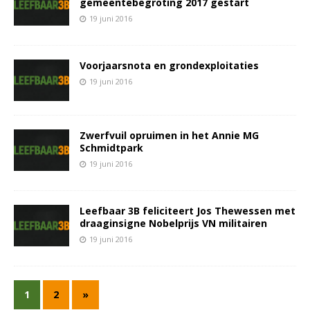
gemeentebegroting 2017 gestart
19 juni 2016
Voorjaarsnota en grondexploitaties
19 juni 2016
Zwerfvuil opruimen in het Annie MG
Schmidtpark
19 juni 2016
Leefbaar 3B feliciteert Jos Thewessen met
draaginsigne Nobelprijs VN militairen
19 juni 2016
1
2
»