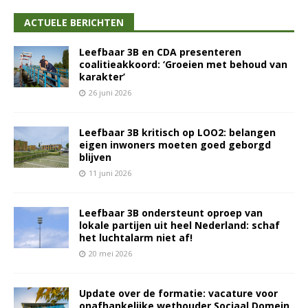
ACTUELE BERICHTEN
Leefbaar 3B en CDA presenteren
coalitieakkoord: ‘Groeien met behoud van
karakter’
26 juni 2026
Leefbaar 3B kritisch op LOO2: belangen
eigen inwoners moeten goed geborgd
blijven
11 juni 2026
Leefbaar 3B ondersteunt oproep van
lokale partijen uit heel Nederland: schaf
het luchtalarm niet af!
20 mei 2026
Update over de formatie: vacature voor
onafhankelijke wethouder Sociaal Domein