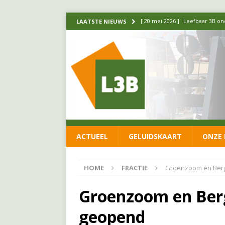
[ 20 mei 2026 ]
Leefbaar 3B ond
LAATSTE NIEUWS
luchtalarm niet af!
FRACTIE
[ 14 mei 2026 ]
Update over de
FRACTIE
[ 1 april 2026 ]
Ontwikkelingen
[ 26 juni 2026 ]
Leefbaar 3B en
FRACTIE
ACTUEEL
GELUIDSKAART
ONZE 
[ 11 juni 2026 ]
Leefbaar 3B kr
FRACTIE
HOME
FRACTIE
Groenzoom en Berg
Groenzoom en Berg
geopend