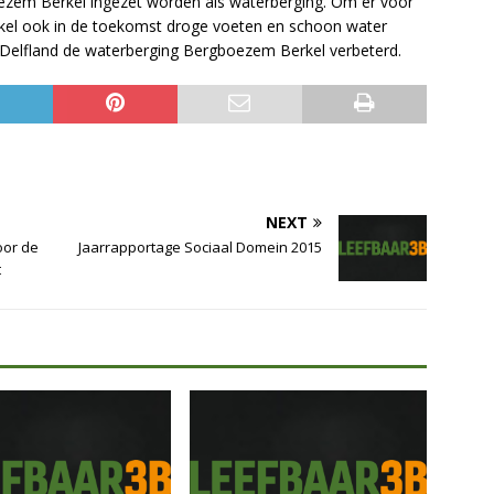
oezem Berkel ingezet worden als waterberging. Om er voor
rkel ook in de toekomst droge voeten en schoon water
elfland de waterberging Bergboezem Berkel verbeterd.
NEXT
oor de
Jaarrapportage Sociaal Domein 2015
t