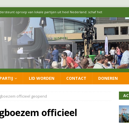
ersteunt oproep van lokale partijen uit heel Nederland: schaf het
 formatie: vacature voor onafhankelijke wethouder Sociaal Domein
 flexwoningen Oekraïners én Lansingerlanders
FRACTIE
 CDA presenteren coalitieakkoord: ‘Groeien met behoud van karakter’
PARTIJ
LID WORDEN
CONTACT
DONEREN
itisch op LOO2: belangen eigen inwoners moeten goed geborgd blijven
AC
boezem officieel geopend
boezem officieel