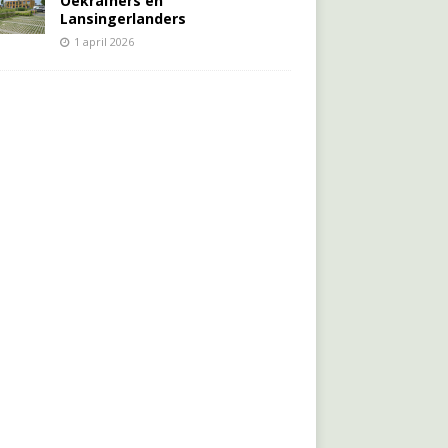
Oekraïners én
Lansingerlanders
1 april 2026