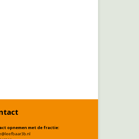
ntact
act opnemen met de fractie:
ie@leefbaar3b.nl