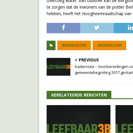
overtollig water. Van oudsher kan de Bergb
te zorgen dat de inwoners van de polder Be
hebben, heeft het Hoogheemraadschap van D
BERGBOEZEM
GROENZOOM
PREVIOUS
Kadernota – Voorbereidingen v
gemeentebegroting 2017 gestar
GERELATEERDE BERICHTEN