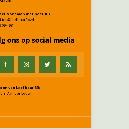
740500
act opnemen met bestuur:
itter@leefbaar3b.nl
8 094 98
lg ons op social media
nden van Leefbaar 3B
:
erij Van der Louw