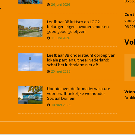
06 55
26 juni 2026
5
Cont
voorz
Leefbaar 3B kritisch op LOO2:
belangen eigen inwoners moeten
06 22
goed geborgd blijven
11 juni 2026
Vo
Leefbaar 3B ondersteunt oproep van
lokale partijen uit heel Nederland:
schaf het luchtalarm niet af!
20 mei 2026
Update over de formatie: vacature
Vrie
voor onafhankelijke wethouder
Drukk
Sociaal Domein
14 mei 2026