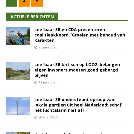
1
2
»
ACTUELE BERICHTEN
Leefbaar 3B en CDA presenteren
coalitieakkoord: ‘Groeien met behoud van
karakter’
26 juni 2026
Leefbaar 3B kritisch op LOO2: belangen
eigen inwoners moeten goed geborgd
blijven
11 juni 2026
Leefbaar 3B ondersteunt oproep van
lokale partijen uit heel Nederland: schaf
het luchtalarm niet af!
20 mei 2026