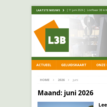
[ 11 juni 2026 ]
Leefbaar 3B kr
LAATSTE NIEUWS
FRACTIE
[ 20 mei 2026 ]
Leefbaar 3B ond
luchtalarm niet af!
FRACTIE
[ 14 mei 2026 ]
Update over de
FRACTIE
[ 1 april 2026 ]
Ontwikkelingen
ACTUEEL
GELUIDSKAART
ONZE 
[ 26 juni 2026 ]
Leefbaar 3B en
FRACTIE
HOME
2026
juni
Maand:
juni 2026
Lee