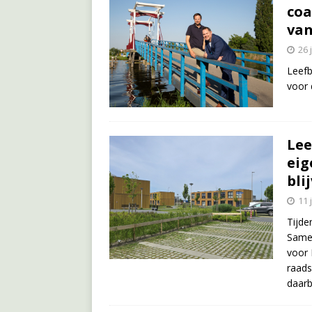
coa
van
26 
Leefb
voor 
Lee
eig
bli
11 
Tijde
Samen
voor
raads
daarb