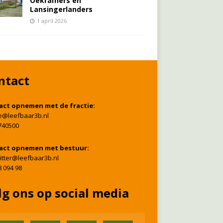
Oekraïners én
Lansingerlanders
1 april 2026
ntact
act opnemen met de fractie:
ie@leefbaar3b.nl
740500
act opnemen met bestuur:
itter@leefbaar3b.nl
8 094 98
lg ons op social media