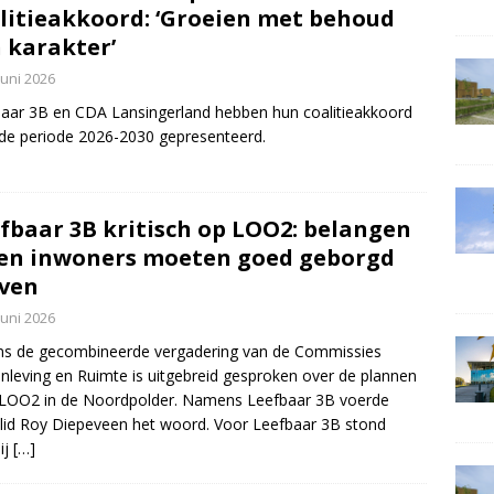
litieakkoord: ‘Groeien met behoud
 karakter’
juni 2026
aar 3B en CDA Lansingerland hebben hun coalitieakkoord
de periode 2026-2030 gepresenteerd.
fbaar 3B kritisch op LOO2: belangen
en inwoners moeten goed geborgd
jven
juni 2026
ns de gecombineerde vergadering van de Commissies
leving en Ruimte is uitgebreid gesproken over de plannen
 LOO2 in de Noordpolder. Namens Leefbaar 3B voerde
lid Roy Diepeveen het woord. Voor Leefbaar 3B stond
ij
[…]