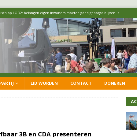
itisch op LOO2: belangen eigen inwoners moeten goed geborgd blijven
ersteunt oproep van lokale partijen uit heel Nederland: schaf het
 formatie: vacature voor onafhankelijke wethouder Sociaal Domein
 flexwoningen Oekraïners én Lansingerlanders
FRACTIE
PARTIJ
LID WORDEN
CONTACT
DONEREN
 CDA presenteren coalitieakkoord: ‘Groeien met behoud van karakter’
AC
fbaar 3B en CDA presenteren