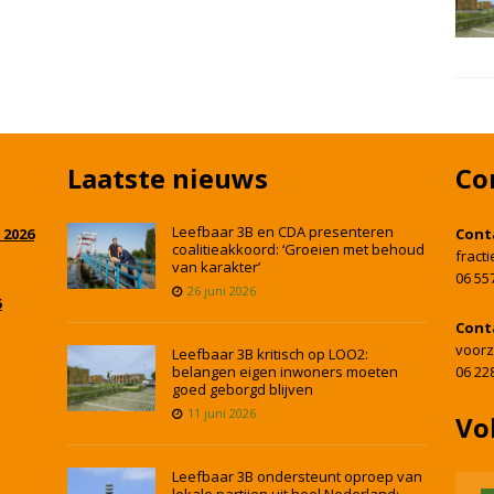
Laatste nieuws
Co
Leefbaar 3B en CDA presenteren
 2026
Cont
coalitieakkoord: ‘Groeien met behoud
fract
van karakter’
06 55
26 juni 2026
5
Cont
voorz
Leefbaar 3B kritisch op LOO2:
belangen eigen inwoners moeten
06 22
goed geborgd blijven
11 juni 2026
Vo
Leefbaar 3B ondersteunt oproep van
lokale partijen uit heel Nederland: