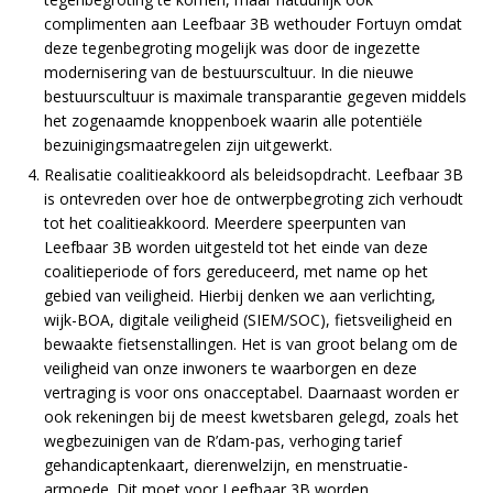
complimenten aan Leefbaar 3B wethouder Fortuyn omdat
deze tegenbegroting mogelijk was door de ingezette
modernisering van de bestuurscultuur. In die nieuwe
bestuurscultuur is maximale transparantie gegeven middels
het zogenaamde knoppenboek waarin alle potentiële
bezuinigingsmaatregelen zijn uitgewerkt.
Realisatie coalitieakkoord als beleidsopdracht. Leefbaar 3B
is ontevreden over hoe de ontwerpbegroting zich verhoudt
tot het coalitieakkoord. Meerdere speerpunten van
Leefbaar 3B worden uitgesteld tot het einde van deze
coalitieperiode of fors gereduceerd, met name op het
gebied van veiligheid. Hierbij denken we aan verlichting,
wijk-BOA, digitale veiligheid (SIEM/SOC), fietsveiligheid en
bewaakte fietsenstallingen. Het is van groot belang om de
veiligheid van onze inwoners te waarborgen en deze
vertraging is voor ons onacceptabel. Daarnaast worden er
ook rekeningen bij de meest kwetsbaren gelegd, zoals het
wegbezuinigen van de R’dam-pas, verhoging tarief
gehandicaptenkaart, dierenwelzijn, en menstruatie-
armoede. Dit moet voor Leefbaar 3B worden