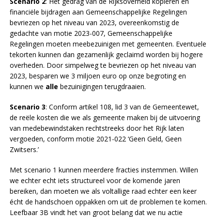
Scenario 2
: Het gedrag van de Rijksoverheid kopiëren en
financiële bijdragen aan Gemeenschappelijke Regelingen
bevriezen op het niveau van 2023, overeenkomstig de
gedachte van motie 2023-007, Gemeenschappelijke
Regelingen moeten meebezuinigen met gemeenten. Eventuele
tekorten kunnen dan gezamenlijk geclaimd worden bij hogere
overheden. Door simpelweg te bevriezen op het niveau van
2023, besparen we 3 miljoen euro op onze begroting en
kunnen we
alle
bezuinigingen terugdraaien.
Scenario 3
: Conform artikel 108, lid 3 van de Gemeentewet,
de reële kosten die we als gemeente maken bij de uitvoering
van medebewindstaken rechtstreeks door het Rijk laten
vergoeden, conform motie 2021-022 ‘Geen Geld, Geen
Zwitsers.’
Met scenario 1 kunnen meerdere fracties instemmen. Willen
we echter echt iets structureel voor de komende jaren
bereiken, dan moeten we als voltallige raad echter een keer
écht de handschoen oppakken om uit de problemen te komen.
Leefbaar 3B vindt het van groot belang dat we nu actie