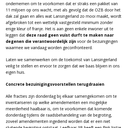
ondernemen om te voorkomen dat er straks een pakket van
11 miljoen op ons wacht, met als gevolg dat de OZB door het
dak zal gaan en alles wat Lansingerland zo mooi maakt, wordt
afgebroken tot een wettelijk vastgesteld minimum zonder
enige kleur of franje. Het is aan geen enkele inwoner uit te
leggen dat
deze raad geen vuist durft te maken naar
degenen die verantwoordelijk zijn
voor de bezuinigingen
waarmee we vandaag worden geconfronteerd.
Laten we samenwerken om de toekomst van Lansingerland
veilig te stellen en ervoor te zorgen dat we baas blijven in ons
eigen huis.
Concrete bezuinigingsvoorstellen terugdraaien
Alle fracties zijn donderdag bij elkaar samengekomen om te
inventariseren op welke amendementen een mogelijke
meerderheid haalbaar is, om te voorkomen dat komende
donderdag tijdens de raadsbehandeling van de begroting,
zoveel amendementen ingediend worden dat er een niet
sluitende begroting ontstaat. Leefbaar 3B heeft een flink lijstje