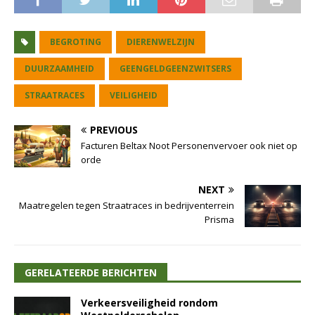
BEGROTING
DIERENWELZIJN
DUURZAAMHEID
GEENGELDGEENZWITSERS
STRAATRACES
VEILIGHEID
PREVIOUS
Facturen Beltax Noot Personenvervoer ook niet op
orde
NEXT
Maatregelen tegen Straatraces in bedrijventerrein
Prisma
GERELATEERDE BERICHTEN
Verkeersveiligheid rondom