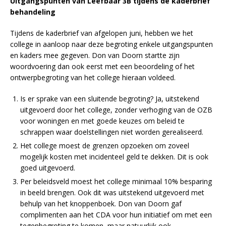
Uitgangspunten van Leefbaar 3B tijdens de kaderbrief
behandeling
Tijdens de kaderbrief van afgelopen juni, hebben we het
college in aanloop naar deze begroting enkele uitgangspunten
en kaders mee gegeven. Don van Doorn startte zijn
woordvoering dan ook eerst met een beoordeling of het
ontwerpbegroting van het college hieraan voldeed.
Is er sprake van een sluitende begroting? Ja, uitstekend
uitgevoerd door het college, zonder verhoging van de OZB
voor woningen en met goede keuzes om beleid te
schrappen waar doelstellingen niet worden gerealiseerd.
Het college moest de grenzen opzoeken om zoveel
mogelijk kosten met incidenteel geld te dekken. Dit is ook
goed uitgevoerd.
Per beleidsveld moest het college minimaal 10% besparing
in beeld brengen. Ook dit was uitstekend uitgevoerd met
behulp van het knoppenboek. Don van Doorn gaf
complimenten aan het CDA voor hun initiatief om met een
tegenbegroting te komen, maar natuurlijk ook