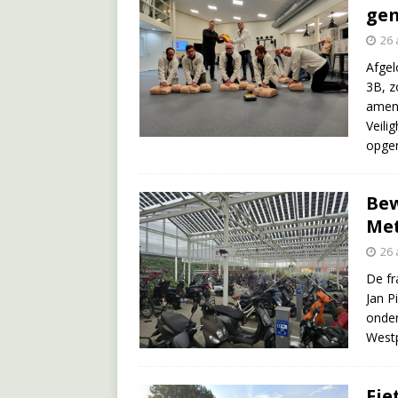
ge
26 
Afgel
3B, z
amend
Veili
opgen
Bew
Met
26 
De fr
Jan P
onder
Westp
Fie