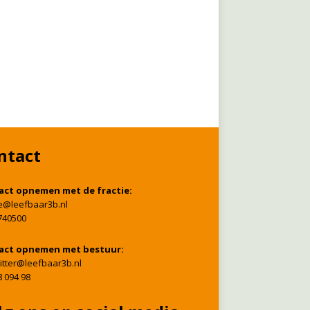
ntact
act opnemen met de fractie:
ie@leefbaar3b.nl
740500
act opnemen met bestuur:
itter@leefbaar3b.nl
8 094 98