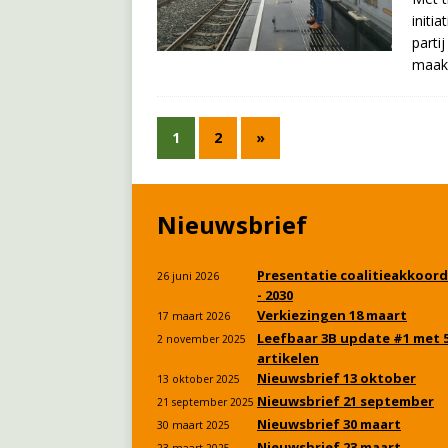
initi
parti
maakt
1
2
»
Nieuwsbrief
Presentatie coalitieakkoord
26 juni 2026
- 2030
Verkiezingen 18 maart
17 maart 2026
Leefbaar 3B update #1 met 
2 november 2025
artikelen
Nieuwsbrief 13 oktober
13 oktober 2025
Nieuwsbrief 21 september
21 september 2025
Nieuwsbrief 30 maart
30 maart 2025
Nieuwsbrief 23 maart
23 maart 2025