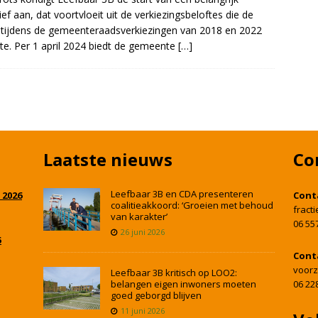
atief aan, dat voortvloeit uit de verkiezingsbeloftes die de
j tijdens de gemeenteraadsverkiezingen van 2018 en 2022
e. Per 1 april 2024 biedt de gemeente
[…]
Laatste nieuws
Co
Leefbaar 3B en CDA presenteren
 2026
Cont
coalitieakkoord: ‘Groeien met behoud
fract
van karakter’
06 55
26 juni 2026
5
Cont
voorz
Leefbaar 3B kritisch op LOO2:
belangen eigen inwoners moeten
06 22
goed geborgd blijven
11 juni 2026