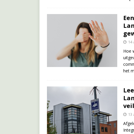
Een
Lan
gew
14 
Hoe w
uitge
commi
het m
Lee
Lan
vei
13 
Afgel
Integ