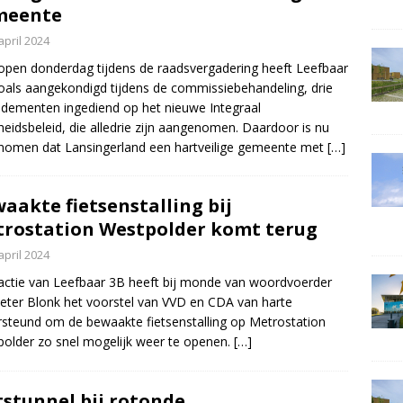
meente
april 2024
open donderdag tijdens de raadsvergadering heeft Leefbaar
oals aangekondigd tijdens de commissiebehandeling, drie
ementen ingediend op het nieuwe Integraal
gheidsbeleid, die alledrie zijn aangenomen. Daardoor is nu
omen dat Lansingerland een hartveilige gemeente met
[…]
aakte fietsenstalling bij
rostation Westpolder komt terug
april 2024
actie van Leefbaar 3B heeft bij monde van woordvoerder
ieter Blonk het voorstel van VVD en CDA van harte
steund om de bewaakte fietsenstalling op Metrostation
older zo snel mogelijk weer te openen.
[…]
tstunnel bij rotonde