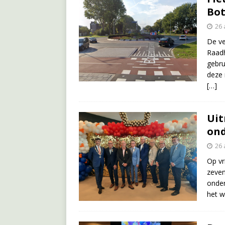
Bot
26 
De ve
Raadh
gebru
deze 
[…]
Uit
ond
26 
Op vr
zeven
onder
het 