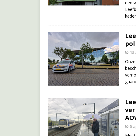
een w
Leefb
kade
Lee
pol
13 
Onze 
besch
verno
gaande
Lee
ver
AO
8 a
Met t