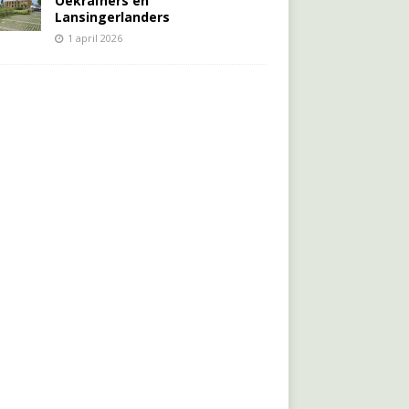
Oekraïners én
Lansingerlanders
1 april 2026