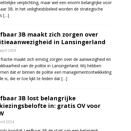
ettelijke verplichting, maar wel een enorm belangrijke voor
aar 3B. In het veiligheidsbeleid worden de strategische
rs
[…]
fbaar 3B maakt zich zorgen over
itieaanwezigheid in Lansingerland
april 2024
fractie maakt zich ernstig zorgen over de aanwezigheid en
ikbaarheid van de politie in Lansingerland. Wij hebben
men dat er binnen de politie een managementontwikkeling
 is, die er toe lijkt te leiden dat
[…]
fbaar 3B lost belangrijke
kiezingsbelofte in: gratis OV voor
W
pril 2024
rots kondigt Leefbaar 3B de start van een belangrijk