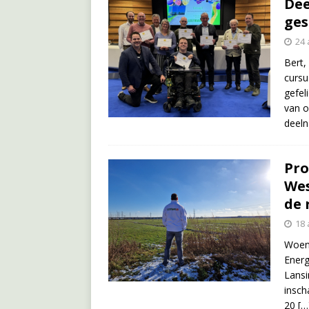
Dee
ges
24 
Bert,
cursu
gefel
van o
deel
Pro
Wes
de 
18 
Woen
Energ
Lansi
insch
20
[…