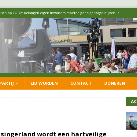
itisch op LOO2: belangen eigen inwoners moeten goed geborgd blijven
ersteunt oproep van lokale partijen uit heel Nederland: schaf het
 formatie: vacature voor onafhankelijke wethouder Sociaal Domein
 flexwoningen Oekraïners én Lansingerlanders
FRACTIE
PARTIJ
LID WORDEN
CONTACT
DONEREN
 CDA presenteren coalitieakkoord: ‘Groeien met behoud van karakter’
AC
singerland wordt een hartveilige