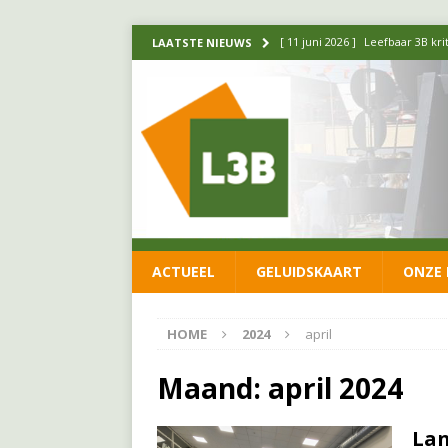
[ 11 juni 2026 ]
Leefbaar 3B kr
LAATSTE NIEUWS
FRACTIE
[ 20 mei 2026 ]
Leefbaar 3B ond
luchtalarm niet af!
FRACTIE
[ 14 mei 2026 ]
Update over de
FRACTIE
[ 1 april 2026 ]
Ontwikkelingen
ACTUEEL
GELUIDSKAART
ONZE 
[ 26 juni 2026 ]
Leefbaar 3B en
FRACTIE
HOME
2024
april
Maand:
april 2024
Lan