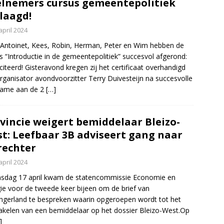
lnemers cursus gemeentepolitiek
laagd!
april 2024
 Antoinet, Kees, Robin, Herman, Peter en Wim hebben de
s “Introductie in de gemeentepolitiek” succesvol afgerond:
iciteerd! Gisteravond kregen zij het certificaat overhandigd
rganisator avondvoorzitter Terry Duivesteijn na succesvolle
name aan de 2
[…]
vincie weigert bemiddelaar Bleizo-
t: Leefbaar 3B adviseert gang naar
rechter
april 2024
sdag 17 april kwam de statencommissie Economie en
ie voor de tweede keer bijeen om de brief van
ngerland te bespreken waarin opgeroepen wordt tot het
akelen van een bemiddelaar op het dossier Bleizo-West.Op
]