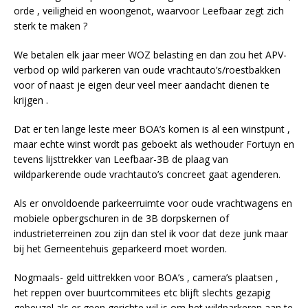
orde , veiligheid en woongenot, waarvoor Leefbaar zegt zich
sterk te maken ?
We betalen elk jaar meer WOZ belasting en dan zou het APV-
verbod op wild parkeren van oude vrachtauto’s/roestbakken
voor of naast je eigen deur veel meer aandacht dienen te
krijgen .
Dat er ten lange leste meer BOA’s komen is al een winstpunt ,
maar echte winst wordt pas geboekt als wethouder Fortuyn en
tevens lijsttrekker van Leefbaar-3B de plaag van
wildparkerende oude vrachtauto’s concreet gaat agenderen.
Als er onvoldoende parkeerruimte voor oude vrachtwagens en
mobiele opbergschuren in de 3B dorpskernen of
industrieterreinen zou zijn dan stel ik voor dat deze junk maar
bij het Gemeentehuis geparkeerd moet worden.
Nogmaals- geld uittrekken voor BOA’s , camera’s plaatsen ,
het reppen over buurtcommitees etc blijft slechts gezapig
gebeuzel als er geen gerichte wil is om het wildparkeren aan te