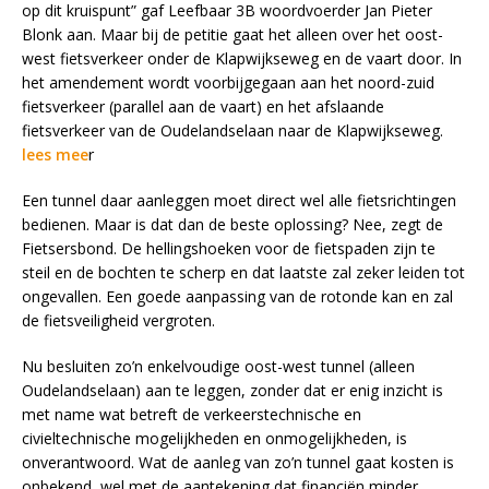
op dit kruispunt” gaf Leefbaar 3B woordvoerder Jan Pieter
Blonk aan. Maar bij de petitie gaat het alleen over het oost-
west fietsverkeer onder de Klapwijkseweg en de vaart door. In
het amendement wordt voorbijgegaan aan het noord-zuid
fietsverkeer (parallel aan de vaart) en het afslaande
fietsverkeer van de Oudelandselaan naar de Klapwijkseweg.
lees mee
r
Een tunnel daar aanleggen moet direct wel alle fietsrichtingen
bedienen. Maar is dat dan de beste oplossing? Nee, zegt de
Fietsersbond. De hellingshoeken voor de fietspaden zijn te
steil en de bochten te scherp en dat laatste zal zeker leiden tot
ongevallen. Een goede aanpassing van de rotonde kan en zal
de fietsveiligheid vergroten.
Nu besluiten zo’n enkelvoudige oost-west tunnel (alleen
Oudelandselaan) aan te leggen, zonder dat er enig inzicht is
met name wat betreft de verkeerstechnische en
civieltechnische mogelijkheden en onmogelijkheden, is
onverantwoord. Wat de aanleg van zo’n tunnel gaat kosten is
onbekend, wel met de aantekening dat financiën minder