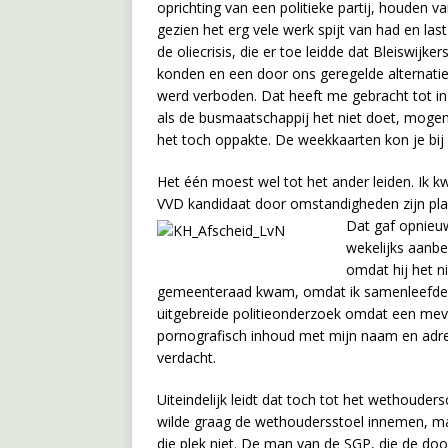
oprichting van een politieke partij, houden v
gezien het erg vele werk spijt van had en la
de oliecrisis, die er toe leidde dat Bleiswij
konden en een door ons geregelde alternat
werd verboden. Dat heeft me gebracht tot in
als de busmaatschappij het niet doet, mogen
het toch oppakte. De weekkaarten kon je bi
Het één moest wel tot het ander leiden. Ik 
VVD kandidaat door omstandigheden zijn plaa
Dat gaf opnieuw
wekelijks aanbe
omdat hij het n
gemeenteraad kwam, omdat ik samenleefde m
uitgebreide politieonderzoek omdat een mev
pornografisch inhoud met mijn naam en adres
verdacht.
Uiteindelijk leidt dat toch tot het wethouder
wilde graag de wethoudersstoel innemen, ma
die plek niet. De man van de SGP, die de doo