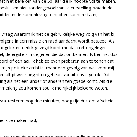
et niet bereiken van de 50 jaar die ik hoopte vol te maken.
sluit en niet zonder gevoel van teleurstelling, waarin de
 midden in de samenleving te hebben kunnen staan,
e vraag waarom ik niet de gebruikelijke weg volg van het bij
volgens in commissie en raad aandacht wordt besteed. Als
mogelijk en eerlijk gezegd komt me dat niet ongelegen.
ijdel, de ergste zijn degenen die dat ontkennen. Ik ben het dus
rd of een aai. Ik heb zo even proberen aan te tonen dat
an mijn politieke ambitie, maar een gevolg van wat voor mij
en altijd weer begint en gebeurt vanuit ons eigen ik. Dat
ng als het een ander of anderen ten goede komt. Als die
anmerking zou komen zou ik me rijkelijk beloond weten.
zaal resteren nog drie minuten, hoog tijd dus om afscheid
e ik te maken had;
rs vanwege de momenten waarop ze aardig over me