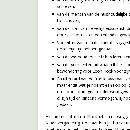
schreven;
van de mensen van de huishoudelijke d
toeschoven;
van de man van de veiligheidsdienst, di
door alle kontakten een vriend is gewo
Voorzitter van u en dat met de sugge
onze vrije tijd hebben gedaan;
van de wethouders die ik heb leren ke
van de gemeenteraad waarin ik het so
bewondering voor Leon Hoek voor zijn 
En uiteraard van de fractie waarvan i
maar er zit wat je noemt een kop op, ge
dat door sommigen minder werd gewaa
al zijn tijd en bindend vermogen. Jij
gedaan.
En dan tenslotte Ton. Nooit iets in de weg g
ik heb vergadering. Hoe laat ben je thuis? 10
hoef je niet in het openbaar te doen. Voor hi