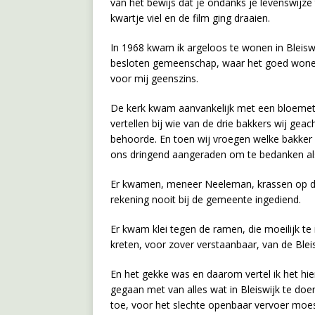
van het bewijs dat je ondanks je levenswijze 
kwartje viel en de film ging draaien.
In 1968 kwam ik argeloos te wonen in Bleisw
besloten gemeenschap, waar het goed wonen 
voor mij geenszins.
De kerk kwam aanvankelijk met een bloemet
vertellen bij wie van de drie bakkers wij gea
behoorde. En toen wij vroegen welke bakker 
ons dringend aangeraden om te bedanken als 
Er kwamen, meneer Neeleman, krassen op de 
rekening nooit bij de gemeente ingediend.
Er kwam klei tegen de ramen, die moeilijk te 
kreten, voor zover verstaanbaar, van de Ble
En het gekke was en daarom vertel ik het hier
gegaan met van alles wat in Bleiswijk te do
toe, voor het slechte openbaar vervoer moe