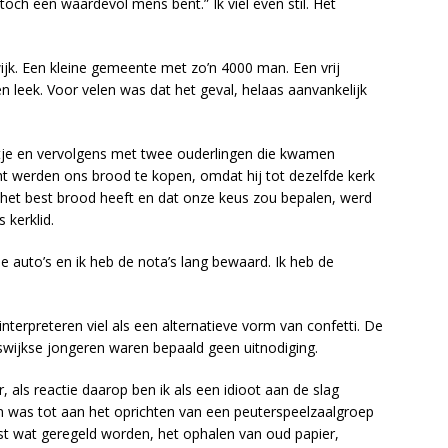
toch een waardevol mens bent.” Ik viel even stil. Het
ijk. Een kleine gemeente met zo’n 4000 man. Een vrij
leek. Voor velen was dat het geval, helaas aanvankelijk
je en vervolgens met twee ouderlingen die kwamen
cht werden ons brood te kopen, omdat hij tot dezelfde kerk
het best brood heeft en dat onze keus zou bepalen, werd
kerklid.
auto’s en ik heb de nota’s lang bewaard. Ik heb de
interpreteren viel als een alternatieve vorm van confetti. De
iswijkse jongeren waren bepaald geen uitnodiging.
, als reactie daarop ben ik als een idioot aan de slag
en was tot aan het oprichten van een peuterspeelzaalgroep
st wat geregeld worden, het ophalen van oud papier,