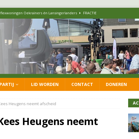
 flexwoningen Oekraïners én Lansingerlanders
FRACTIE
 CDA presenteren coalitieakkoord: ‘Groeien met behoud van karakter’
itisch op LOO2: belangen eigen inwoners moeten goed geborgd blijven
ersteunt oproep van lokale partijen uit heel Nederland: schaf het
PARTIJ
LID WORDEN
CONTACT
DONEREN
 formatie: vacature voor onafhankelijke wethouder Sociaal Domein
AC
 Kees Heugens neemt afscheid
 Kees Heugens neemt