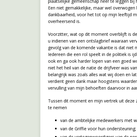
plaatselijke gemeenschap neer te leggen bij h
Een niet gemakkelijke, maar wel overwogen be
dankbaarheid, voor het tot op mijn leeftijd
overheersend is.
Voorzitter, wat op dit moment overblijft is d
u indienen van een ontslagbrief waaraan ver
gevolg van de komende vakantie is dat niet 
Iedereen die een rol speelt in de politiek is 
ook en ga ook harder lopen van een goed woo
niet het heil van de natie de drijfveer was v
belangrijk was zoals alles wat wij doen en lat
verdient geen dank maar hoogstens waarderi
vervulling van mijn behoeften daarvoor in a
Tussen dit moment en mijn vertrek uit deze 
te nemen
van de ambtelijke medewerkers met wi
van de Griffie voor hun ondersteuning;
van de vertegenwoordigers van de pe