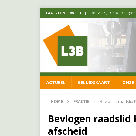
[ 1 april 2026 ]
Ontwikkelingen
LAATSTE NIEUWS
[ 26 juni 2026 ]
Leefbaar 3B en
FRACTIE
[ 11 juni 2026 ]
Leefbaar 3B kr
FRACTIE
[ 20 mei 2026 ]
Leefbaar 3B ond
luchtalarm niet af!
FRACTIE
ACTUEEL
GELUIDSKAART
ONZE 
[ 14 mei 2026 ]
Update over de
FRACTIE
HOME
FRACTIE
Bevlogen raadslid
Bevlogen raadslid
afscheid