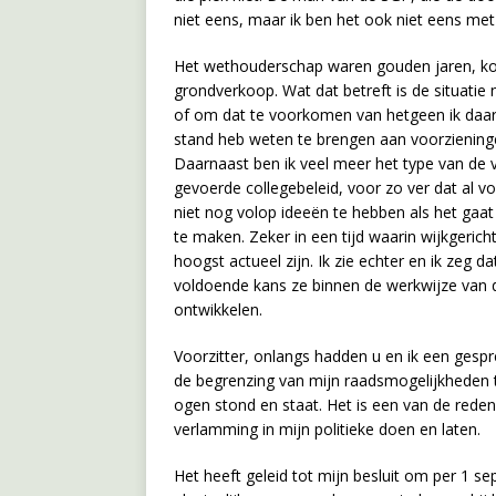
niet eens, maar ik ben het ook niet eens met 
Het wethouderschap waren gouden jaren, ko
grondverkoop. Wat dat betreft is de situati
of om dat te voorkomen van hetgeen ik daa
stand heb weten te brengen aan voorzieninge
Daarnaast ben ik veel meer het type van de 
gevoerde collegebeleid, voor zo ver dat al voo
niet nog volop ideeën te hebben als het ga
te maken. Zeker in een tijd waarin wijkgeri
hoogst actueel zijn. Ik zie echter en ik zeg da
voldoende kans ze binnen de werkwijze van
ontwikkelen.
Voorzitter, onlangs hadden u en ik een gesp
de begrenzing van mijn raadsmogelijkheden 
ogen stond en staat. Het is een van de rede
verlamming in mijn politieke doen en laten.
Het heeft geleid tot mijn besluit om per 1 s