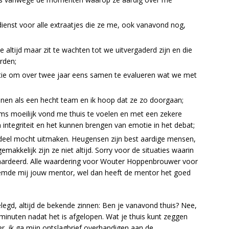
ienst voor alle extraatjes die ze me, ook vanavond nog,
e altijd maar zit te wachten tot we uitvergaderd zijn en die
rden;
stie om over twee jaar eens samen te evalueren wat we met
nnen als een hecht team en ik hoop dat ze zo doorgaan;
ms moeilijk vond me thuis te voelen en met een zekere
integriteit en het kunnen brengen van emotie in het debat;
k deel mocht uitmaken. Heugensen zijn best aardige mensen,
makkelijk zijn ze niet altijd. Sorry voor de situaties waarin
rdeerd. Alle waardering voor Wouter Hoppenbrouwer voor
 noemde mij jouw mentor, wel dan heeft de mentor het goed
elegd, altijd de bekende zinnen: Ben je vanavond thuis? Nee,
 minuten nadat het is afgelopen. Wat je thuis kunt zeggen
er, ik ga mijn ontslagbrief overhandigen aan de