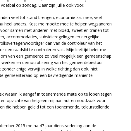
voetbal op zondag. Daar zijn jullie ook voor.
nden veel tot stand brengen, economie zat mee, veel
e nu heel anders. Kost me moeite mee te helpen wegsaneren
rvoor samen met anderen met bloed, zweet en tranen tot
n, accommodaties, subsidieregelingen en dergelijke.
volksvertegenwoordiger dan van de controleur van het
r een raadslid te controleren valt. Mijn leeftijd belet me
at om van een gemeente zo veel mogelijk een gemeenschap
cht werken en democratisering van het gemeentebestuur
t zonder enige verwijt in welke richting dan ook, niet
 de gemeenteraad op een bevredigende manier te
rek waarin ik aangaf in toenemende mate op te lopen tegen
ten opzichte van hetgeen mij aan nut en noodzaak voor
nen die hebben geleid tot een toenemende, teleurstellende
eptember 2015 me na 47 jaar dienstverlening aan de