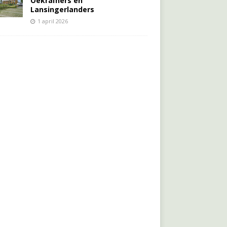
Oekraïners én
Lansingerlanders
1 april 2026