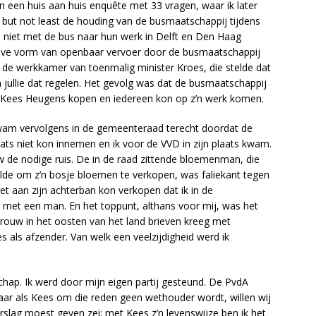
an een huis aan huis enquête met 33 vragen, waar ik later
st but not least de houding van de busmaatschappij tijdens
kers niet met de bus naar hun werk in Delft en Den Haag
ieve vorm van openbaar vervoer door de busmaatschappij
 de werkkamer van toenmalig minister Kroes, die stelde dat
 jullie dat regelen. Het gevolg was dat de busmaatschappij
j Kees Heugens kopen en iedereen kon op z’n werk komen.
kwam vervolgens in de gemeenteraad terecht doordat de
ts niet kon innemen en ik voor de VVD in zijn plaats kwam.
 de nodige ruis.
De in de raad zittende bloemenman, die
lde om z’n bosje bloemen te verkopen, was faliekant tegen
iet aan zijn achterban kon verkopen dat ik in de
et een man. En het toppunt, althans voor mij, was het
rouw in het oosten van het land brieven kreeg met
 als afzender. Van welk een veelzijdigheid werd ik
schap. Ik werd door mijn eigen partij gesteund. De PvdA
ar als Kees om die reden geen wethouder wordt, willen wij
rslag moest geven zei; met Kees z’n levenswijze ben ik het