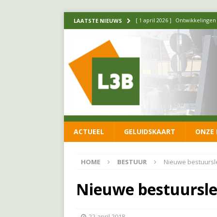
[ 1 april 2026 ]
Ontwikkelingen
LAATSTE NIEUWS
[ 26 juni 2026 ]
Leefbaar 3B en
FRACTIE
[ 11 juni 2026 ]
Leefbaar 3B kr
FRACTIE
[ 20 mei 2026 ]
Leefbaar 3B ond
luchtalarm niet af!
FRACTIE
ACTUEEL
GELUIDSKAART
ONZE 
[ 14 mei 2026 ]
Update over de
FRACTIE
HOME
BESTUUR
Nieuwe bestuursl
Nieuwe bestuursle
22 april 2018