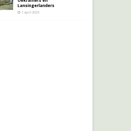
Oekraïners én
Lansingerlanders
1 april 2026