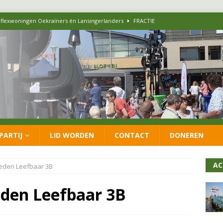
 flexwoningen Oekraïners én Lansingerlanders
FRACTIE
 CDA presenteren coalitieakkoord: ‘Groeien met behoud van karakter’
itisch op LOO2: belangen eigen inwoners moeten goed geborgd blijven
ersteunt oproep van lokale partijen uit heel Nederland: schaf het
PARTIJ
LID WORDEN
CONTACT
DONEREN
 formatie: vacature voor onafhankelijke wethouder Sociaal Domein
AC
eden Leefbaar 3B
den Leefbaar 3B