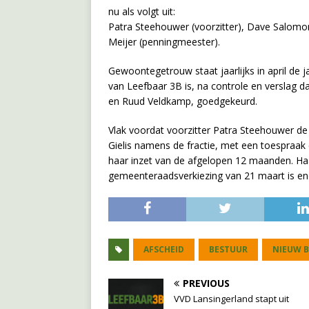
nu als volgt uit:
Patra Steehouwer (voorzitter), Dave Salomons
Meijer (penningmeester).
Gewoontegetrouw staat jaarlijks in april de
van Leefbaar 3B is, na controle en verslag 
en Ruud Veldkamp, goedgekeurd.
Vlak voordat voorzitter Patra Steehouwer de
Gielis namens de fractie, met een toespraa
haar inzet van de afgelopen 12 maanden. Haa
gemeenteraadsverkiezing van 21 maart is e
AFSCHEID
BESTUUR
NIEUW 
PREVIOUS
VVD Lansingerland stapt uit