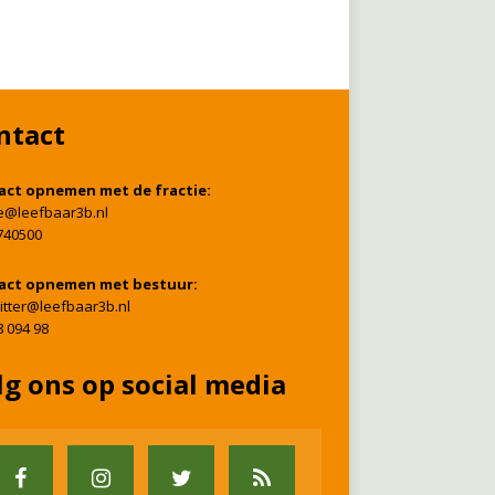
ntact
act opnemen met de fractie:
ie@leefbaar3b.nl
740500
act opnemen met bestuur:
itter@leefbaar3b.nl
8 094 98
lg ons op social media