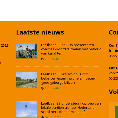
Laatste nieuws
Co
Leefbaar 3B en CDA presenteren
 2026
Cont
coalitieakkoord: ‘Groeien met behoud
fract
van karakter’
06 55
26 juni 2026
5
Cont
voorz
Leefbaar 3B kritisch op LOO2:
belangen eigen inwoners moeten
06 22
goed geborgd blijven
11 juni 2026
Vo
Leefbaar 3B ondersteunt oproep van
lokale partijen uit heel Nederland:
schaf het luchtalarm niet af!
20 mei 2026