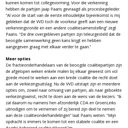
kunnen komen tot collegevorming. Voor die verkenning
hebben de partijen Jaap Paans gevraagd als procesbegeleider.
“Al voor de start van de eerste inhoudelijke bijeenkomst is mij
gebleken dat de VVD toch de voorkeur geeft aan een nieuwe
verkenningsronde en een andere coalitiesamenstelling’’ zegt
Paans. “De drie overgebleven partijen zijn teleurgesteld dat de
beoogde samenwerking geen kans krijgt en hebben
aangegeven graag met elkaar verder te gaan.’’
Meer opties
De fractieonderhandelaars van de beoogde coalitiepartijen zijn
de afgelopen weken enkele malen bij elkaar geweest om vol
goede moed te werken aan een brede coalitie die recht doet
aan de verkiezingsuitslag. Nu de VVD uitstapt zijn er meerdere
opties om, zowel naar omvang van partijen, als naar geboekte
verkiezingswinst, recht te doen aan de wens van de kiezers. “Ik
zal daarom nu namens hen afzonderlijk CDA en GroenLinks
uitnodigen om te vernemen of zij bereid zijn deel te nemen
aan deze coalitieonderhandelingen” laat Paans weten. “Mijn
opdracht is immers te komen tot een stabiele coalitie en een
daarbij behorend coalitieakkoord.”m