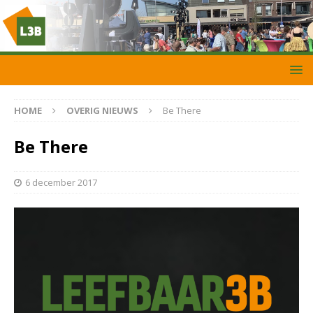
HOME
OVERIG NIEUWS
Be There
Be There
6 december 2017