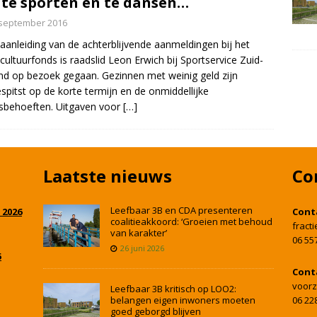
te sporten en te dansen…
 september 2016
aanleiding van de achterblijvende aanmeldingen bij het
cultuurfonds is raadslid Leon Erwich bij Sportservice Zuid-
nd op bezoek gegaan. Gezinnen met weinig geld zijn
spitst op de korte termijn en de onmiddellijke
sbehoeften. Uitgaven voor
[…]
Laatste nieuws
Co
Leefbaar 3B en CDA presenteren
 2026
Cont
coalitieakkoord: ‘Groeien met behoud
fract
van karakter’
06 55
26 juni 2026
5
Cont
voorz
Leefbaar 3B kritisch op LOO2:
belangen eigen inwoners moeten
06 22
goed geborgd blijven