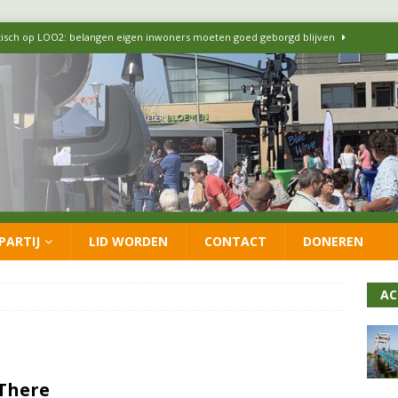
itisch op LOO2: belangen eigen inwoners moeten goed geborgd blijven
ersteunt oproep van lokale partijen uit heel Nederland: schaf het
 formatie: vacature voor onafhankelijke wethouder Sociaal Domein
 flexwoningen Oekraïners én Lansingerlanders
FRACTIE
PARTIJ
LID WORDEN
CONTACT
DONEREN
 CDA presenteren coalitieakkoord: ‘Groeien met behoud van karakter’
AC
There