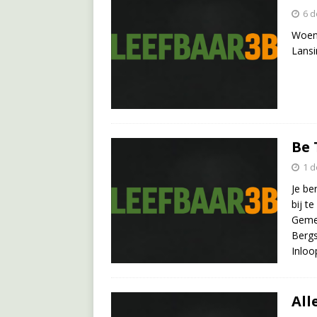
6 
Woen
Lansi
Be 
1 
Je be
bij t
Gemee
Bergs
Inloo
All