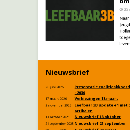
om 
25
Naar 
Jeugd
Holla
toege
leven
Nieuwsbrief
Presentatie coalitieakkoord
26 juni 2026
- 2030
Verkiezingen 18 maart
17 maart 2026
Leefbaar 3B update #1 met 
2 november 2025
artikelen
Nieuwsbrief 13 oktober
13 oktober 2025
Nieuwsbrief 21 september
21 september 2025
Nieuwsbrief 30 maart