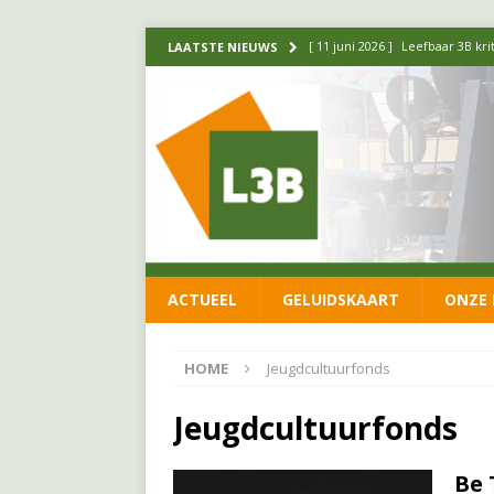
[ 11 juni 2026 ]
Leefbaar 3B kr
LAATSTE NIEUWS
FRACTIE
[ 20 mei 2026 ]
Leefbaar 3B ond
luchtalarm niet af!
FRACTIE
[ 14 mei 2026 ]
Update over de
FRACTIE
[ 1 april 2026 ]
Ontwikkelingen
ACTUEEL
GELUIDSKAART
ONZE 
[ 26 juni 2026 ]
Leefbaar 3B en
FRACTIE
HOME
Jeugdcultuurfonds
Jeugdcultuurfonds
Be 