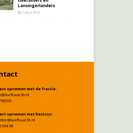
Oekraïners én
Lansingerlanders
1 april 2026
ntact
act opnemen met de fractie:
ie@leefbaar3b.nl
740500
act opnemen met bestuur:
itter@leefbaar3b.nl
8 094 98