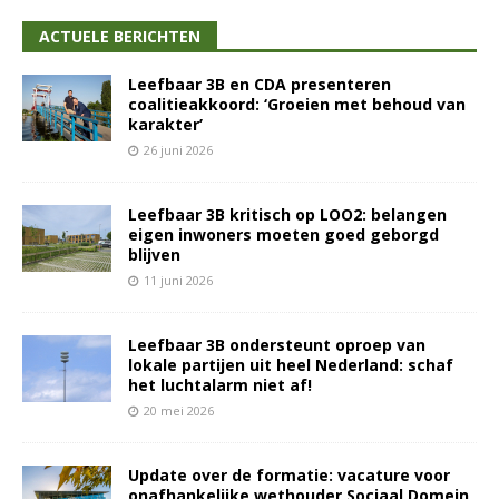
ACTUELE BERICHTEN
Leefbaar 3B en CDA presenteren
coalitieakkoord: ‘Groeien met behoud van
karakter’
26 juni 2026
Leefbaar 3B kritisch op LOO2: belangen
eigen inwoners moeten goed geborgd
blijven
11 juni 2026
Leefbaar 3B ondersteunt oproep van
lokale partijen uit heel Nederland: schaf
het luchtalarm niet af!
20 mei 2026
Update over de formatie: vacature voor
onafhankelijke wethouder Sociaal Domein