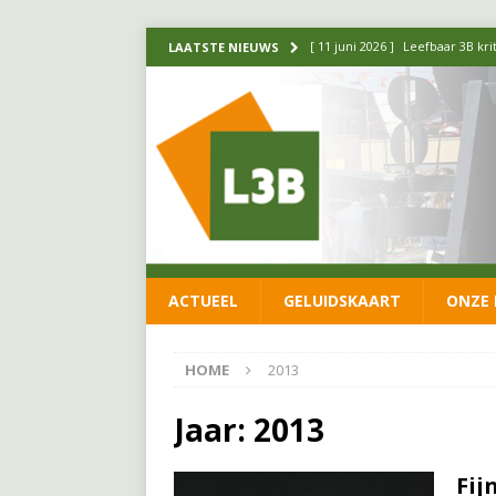
[ 11 juni 2026 ]
Leefbaar 3B kr
LAATSTE NIEUWS
FRACTIE
[ 20 mei 2026 ]
Leefbaar 3B ond
luchtalarm niet af!
FRACTIE
[ 14 mei 2026 ]
Update over de
FRACTIE
[ 1 april 2026 ]
Ontwikkelingen
ACTUEEL
GELUIDSKAART
ONZE 
[ 26 juni 2026 ]
Leefbaar 3B en
FRACTIE
HOME
2013
Jaar:
2013
Fij