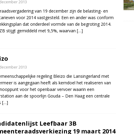
 december 2013
 raadsvergadering van 19 december zijn de belasting- en
tarieven voor 2014 vastgesteld. Een en ander was conform
ekkingsplan dat onderdeel vormde van de begroting 2014.
B stijgt gemiddeld met 9,5%, waarvan
[…]
izo
 december 2013
meenschappelijke regeling Bleizo die Lansingerland met
rmeer is aangegaan heeft als kerndoel het realiseren van
nooppunt voor het openbaar vervoer waarin een
station aan de spoorlijn Gouda – Den Haag een centrale
s
[…]
didatenlijst Leefbaar 3B
eenteraadsverkiezing 19 maart 2014