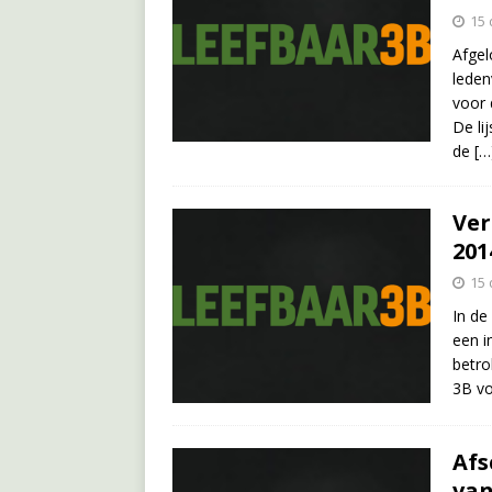
15
Afgel
leden
voor 
De li
de
[…
Ver
201
15
In de
een i
betro
3B vo
Afs
van