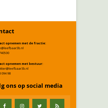
ntact
act opnemen met de fractie:
ie@leefbaar3b.nl
740500
act opnemen met bestuur:
itter@leefbaar3b.nl
8 094 98
lg ons op social media