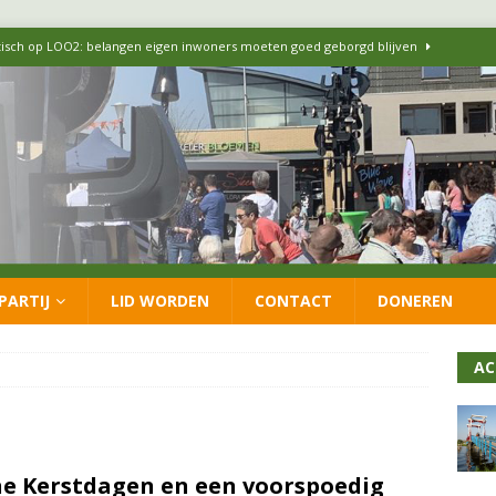
itisch op LOO2: belangen eigen inwoners moeten goed geborgd blijven
ersteunt oproep van lokale partijen uit heel Nederland: schaf het
 formatie: vacature voor onafhankelijke wethouder Sociaal Domein
 flexwoningen Oekraïners én Lansingerlanders
FRACTIE
PARTIJ
LID WORDEN
CONTACT
DONEREN
 CDA presenteren coalitieakkoord: ‘Groeien met behoud van karakter’
AC
ne Kerstdagen en een voorspoedig