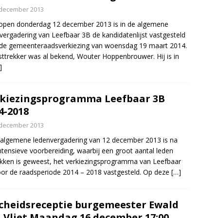
 december 2013
open donderdag 12 december 2013 is in de algemene
vergadering van Leefbaar 3B de kandidatenlijst vastgesteld
de gemeenteraadsverkiezing van woensdag 19 maart 2014.
jsttrekker was al bekend, Wouter Hoppenbrouwer. Hij is in
]
kiezingsprogramma Leefbaar 3B
4-2018
 december 2013
 algemene ledenvergadering van 12 december 2013 is na
ntensieve voorbereiding, waarbij een groot aantal leden
kken is geweest, het verkiezingsprogramma van Leefbaar
or de raadsperiode 2014 – 2018 vastgesteld. Op deze
[…]
cheidsreceptie burgemeester Ewald
 Vliet Maandag 16 december 17:00