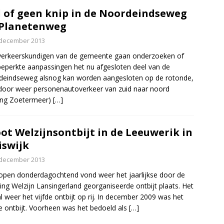
 of geen knip in de Noordeindseweg
 Planetenweg
 december 2013
erkeerskundigen van de gemeente gaan onderzoeken of
eperkte aanpassingen het nu afgesloten deel van de
eindseweg alsnog kan worden aangesloten op de rotonde,
oor weer personenautoverkeer van zuid naar noord
ting Zoetermeer)
[…]
ot Welzijnsontbijt in de Leeuwerik in
iswijk
 december 2013
open donderdagochtend vond weer het jaarlijkse door de
ting Welzijn Lansingerland georganiseerde ontbijt plaats. Het
l weer het vijfde ontbijt op rij. In december 2009 was het
e ontbijt. Voorheen was het bedoeld als
[…]