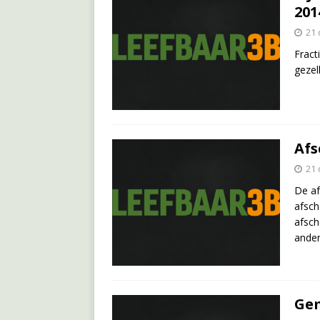
201
21
Fract
gezel
Afs
21
De af
afsch
afsch
ander
Gem