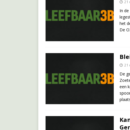
21
In de
leges
het d
De OZ
Ble
21
De ge
Zoete
een k
spoor
plaat
Kan
Gem