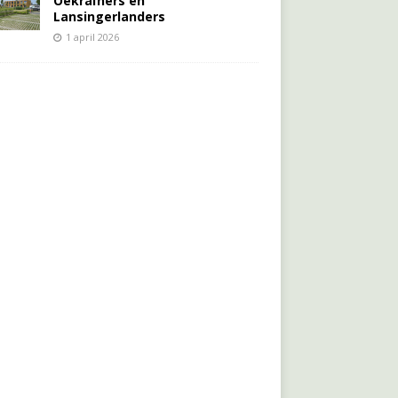
Oekraïners én
Lansingerlanders
1 april 2026