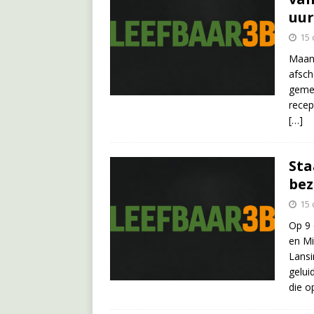
uur
15
Maan
afsch
gemee
recep
[…]
Sta
bez
15
Op 9 
en Mi
Lansi
gelui
die 