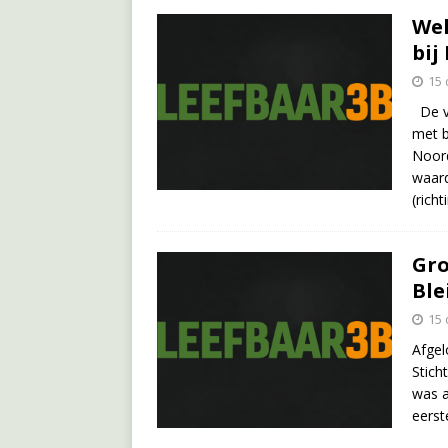
Wel
bij
15
De v
met b
Noord
waard
(rich
Gro
Ble
15
Afgel
Stich
was a
eerst