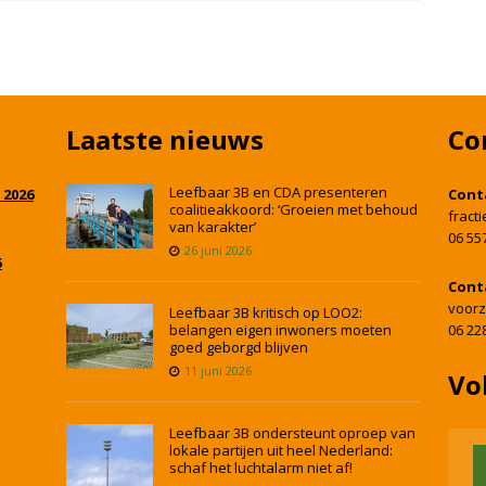
Laatste nieuws
Co
Leefbaar 3B en CDA presenteren
 2026
Cont
coalitieakkoord: ‘Groeien met behoud
fract
van karakter’
06 55
26 juni 2026
5
Cont
voorz
Leefbaar 3B kritisch op LOO2:
belangen eigen inwoners moeten
06 22
goed geborgd blijven
11 juni 2026
Vo
Leefbaar 3B ondersteunt oproep van
lokale partijen uit heel Nederland:
schaf het luchtalarm niet af!