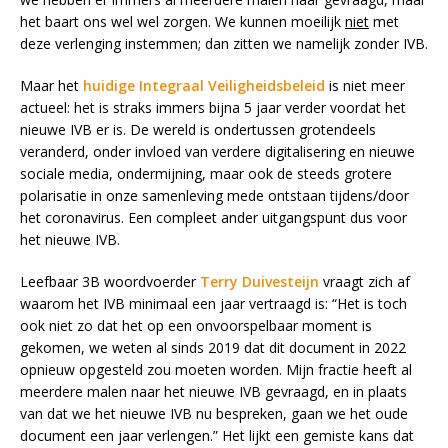
het baart ons wel wel zorgen. We kunnen moeilijk
niet
met
deze verlenging instemmen; dan zitten we namelijk zonder IVB.
Maar het
huidige Integraal Veiligheidsbeleid
is niet meer
actueel: het is straks immers bijna 5 jaar verder voordat het
nieuwe IVB er is. De wereld is ondertussen grotendeels
veranderd, onder invloed van verdere digitalisering en nieuwe
sociale media, ondermijning, maar ook de steeds grotere
polarisatie in onze samenleving mede ontstaan tijdens/door
het coronavirus. Een compleet ander uitgangspunt dus voor
het nieuwe IVB.
Leefbaar 3B woordvoerder
Terry Duivesteijn
vraagt zich af
waarom het IVB minimaal een jaar vertraagd is: “Het is toch
ook niet zo dat het op een onvoorspelbaar moment is
gekomen, we weten al sinds 2019 dat dit document in 2022
opnieuw opgesteld zou moeten worden. Mijn fractie heeft al
meerdere malen naar het nieuwe IVB gevraagd, en in plaats
van dat we het nieuwe IVB nu bespreken, gaan we het oude
document een jaar verlengen.” Het lijkt een gemiste kans dat