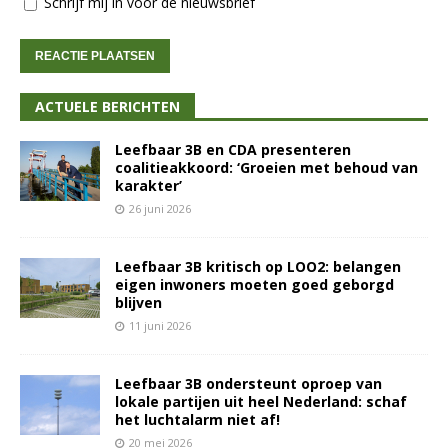
Schrijf mij in voor de nieuwsbrief
ACTUELE BERICHTEN
Leefbaar 3B en CDA presenteren
coalitieakkoord: ‘Groeien met behoud van
karakter’
26 juni 2026
Leefbaar 3B kritisch op LOO2: belangen
eigen inwoners moeten goed geborgd
blijven
11 juni 2026
Leefbaar 3B ondersteunt oproep van
lokale partijen uit heel Nederland: schaf
het luchtalarm niet af!
20 mei 2026