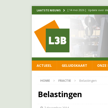
[ 14 mei 2026 ]
Update over de
LAATSTE NIEUWS
FRACTIE
[ 1 april 2026 ]
Ontwikkelingen
[ 26 juni 2026 ]
Leefbaar 3B en
FRACTIE
[ 11 juni 2026 ]
Leefbaar 3B kr
FRACTIE
ACTUEEL
GELUIDSKAART
ONZE 
[ 20 mei 2026 ]
Leefbaar 3B ond
luchtalarm niet af!
FRACTIE
HOME
FRACTIE
Belastingen
Belastingen
7 december 2014