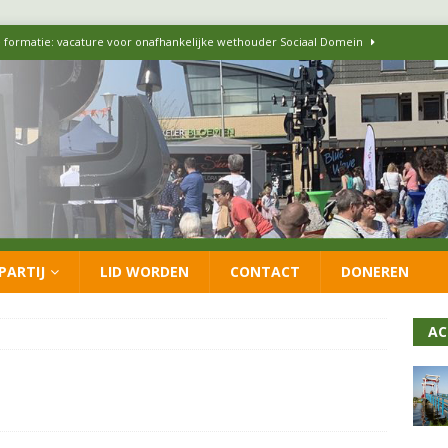
 formatie: vacature voor onafhankelijke wethouder Sociaal Domein
 flexwoningen Oekraïners én Lansingerlanders
FRACTIE
 CDA presenteren coalitieakkoord: ‘Groeien met behoud van karakter’
itisch op LOO2: belangen eigen inwoners moeten goed geborgd blijven
PARTIJ
LID WORDEN
CONTACT
DONEREN
ersteunt oproep van lokale partijen uit heel Nederland: schaf het
AC