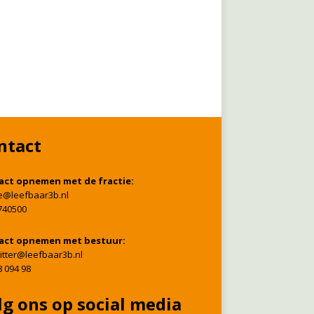
ntact
act opnemen met de fractie:
ie@leefbaar3b.nl
740500
act opnemen met bestuur:
itter@leefbaar3b.nl
8 094 98
lg ons op social media