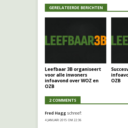
GERELATEERDE BERICHTEN
Leefbaar 3B organiseert
Succesv
voor alle inwoners
infoav
infoavond over WOZ en
OZB
OZB
2 COMMENTS
Fred Hagg
schreef:
4 JANUARI 2015 OM 22:36