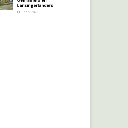
Oekraïners én
Lansingerlanders
1 april 2026