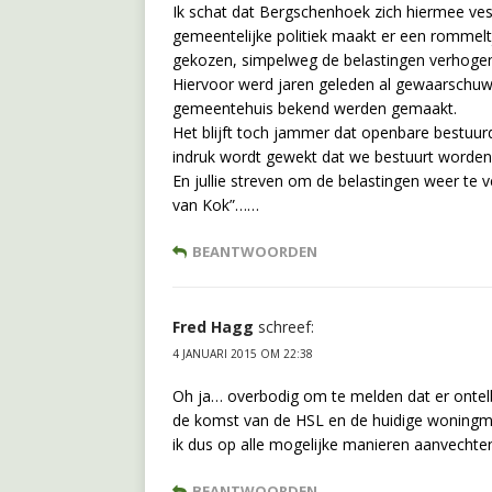
Ik schat dat Bergschenhoek zich hiermee ve
gemeentelijke politiek maakt er een rommelt
gekozen, simpelweg de belastingen verhoge
Hiervoor werd jaren geleden al gewaarschuwd
gemeentehuis bekend werden gemaakt.
Het blijft toch jammer dat openbare bestuu
indruk wordt gewekt dat we bestuurt worden
En jullie streven om de belastingen weer te ve
van Kok”……
BEANTWOORDEN
Fred Hagg
schreef:
4 JANUARI 2015 OM 22:38
Oh ja… overbodig om te melden dat er ontel
de komst van de HSL en de huidige woningmar
ik dus op alle mogelijke manieren aanvechte
BEANTWOORDEN