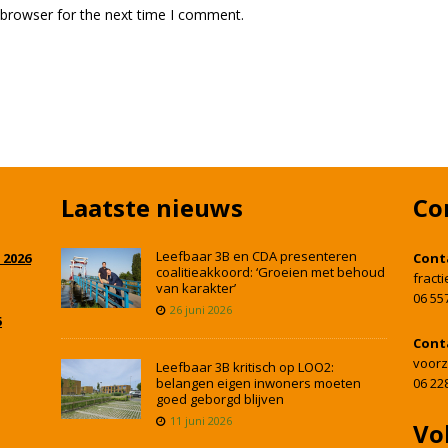
 browser for the next time I comment.
Laatste nieuws
Co
Leefbaar 3B en CDA presenteren
 2026
Cont
coalitieakkoord: ‘Groeien met behoud
fract
van karakter’
06 55
26 juni 2026
5
Cont
voorz
Leefbaar 3B kritisch op LOO2:
belangen eigen inwoners moeten
06 22
goed geborgd blijven
11 juni 2026
Vo