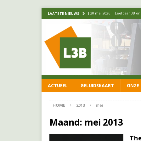
[ 20 mei 2026 ]
Leefbaar 3B ond
LAATSTE NIEUWS
luchtalarm niet af!
FRACTIE
[ 14 mei 2026 ]
Update over de
FRACTIE
[ 1 april 2026 ]
Ontwikkelingen
[ 26 juni 2026 ]
Leefbaar 3B en
FRACTIE
ACTUEEL
GELUIDSKAART
ONZE 
[ 11 juni 2026 ]
Leefbaar 3B kr
FRACTIE
HOME
2013
mei
Maand:
mei 2013
The