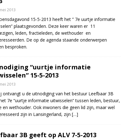
3
mei 2013
ensdagavond 15-5-2013 heeft het ” 7e uurtje informatie
sselen” plaatsgevonden. Deze keer waren er 11
zigen, leden, fractieleden, de wethouder en
eresseerden. De op de agenda staande onderwerpen
en besproken.
nodiging “uurtje informatie
wisselen” 15-5-2013
mei 2013
ij ontvangt u de uitnodiging van het bestuur Leefbaar 3B
het 7e “uurtje informatie uitwisselen” tussen leden, bestuur,
ie en wethouder. Ook inwoners die geen lid zijn, maar wel
eresseerd zijn in Lansingerland, zijn
[…]
fbaar 3B geeft op ALV 7-5-2013