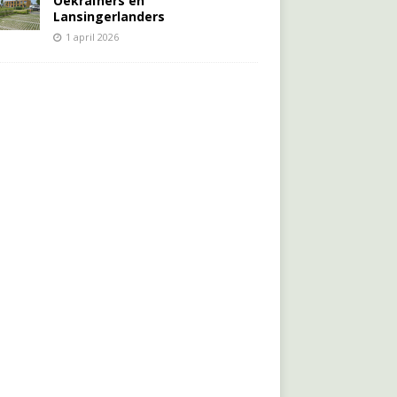
Oekraïners én
Lansingerlanders
1 april 2026