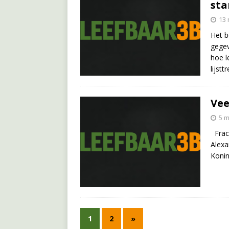
sta
13 
Het b
gegev
hoe l
lijst
Vee
5 m
Fract
Alexa
Konin
1
2
»