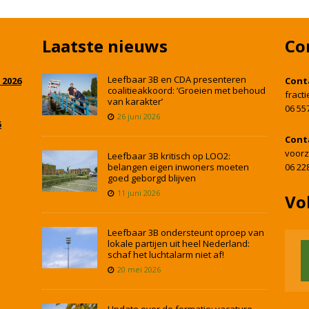
Laatste nieuws
Co
Leefbaar 3B en CDA presenteren
 2026
Cont
coalitieakkoord: ‘Groeien met behoud
fract
van karakter’
06 55
26 juni 2026
5
Cont
voorz
Leefbaar 3B kritisch op LOO2:
belangen eigen inwoners moeten
06 22
goed geborgd blijven
11 juni 2026
Vo
Leefbaar 3B ondersteunt oproep van
lokale partijen uit heel Nederland:
schaf het luchtalarm niet af!
20 mei 2026
Update over de formatie: vacature