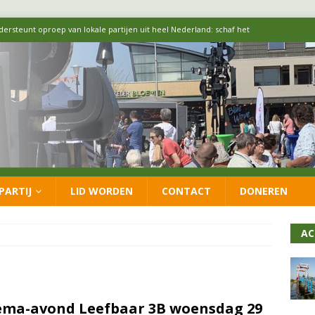
ersteunt oproep van lokale partijen uit heel Nederland: schaf het
 formatie: vacature voor onafhankelijke wethouder Sociaal Domein
 flexwoningen Oekraïners én Lansingerlanders
FRACTIE
 CDA presenteren coalitieakkoord: ‘Groeien met behoud van karakter’
PARTIJ
LID WORDEN
CONTACT
DONEREN
itisch op LOO2: belangen eigen inwoners moeten goed geborgd blijven
AC
ma-avond Leefbaar 3B woensdag 29