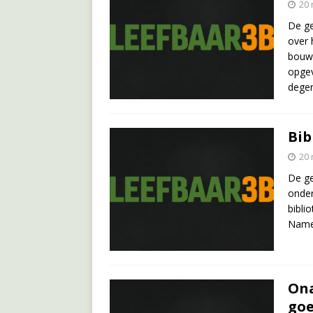
20 
De g
over 
bouwl
opgev
dege
Bib
20 
De ge
onder
bibli
Name
Ona
goe