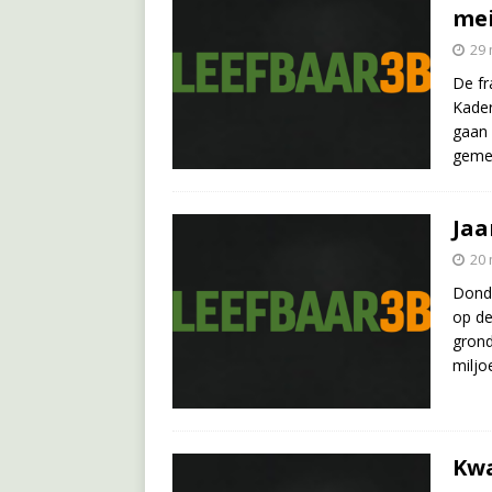
me
29 
De fr
Kader
gaan 
geme
Jaa
20 
Donde
op de
grond
miljo
Kwa