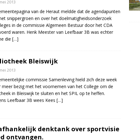
mei 2013
emeentepagina van de Heraut meldde dat de agendapunten
het snippergroen en over het doelmatigheidsonderzoek
eges in de commissie Algemeen Bestuur door het CDA
oerd waren. Henk Meester van Leefbaar 3B was echter
ne die
[…]
liotheek Bleiswijk
mei 2013
meentelijke commissie Samenleving hield zich deze week
 meer bezig met het voornemen van het College om de
otheek in Bleiswijk te sluiten en het SPIL op te heffen.
ns Leefbaar 3B wees Kees
[…]
fhankelijk denktank over sportvisie
d ontvangen.