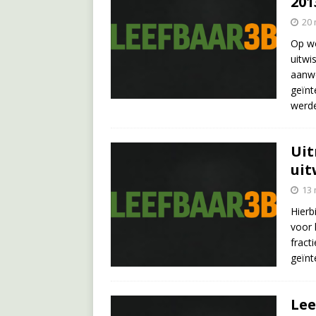
201
20 
Op wo
uitwi
aanwe
geïnt
werd
Uit
uit
13 
Hierb
voor 
fract
geïnt
Lee