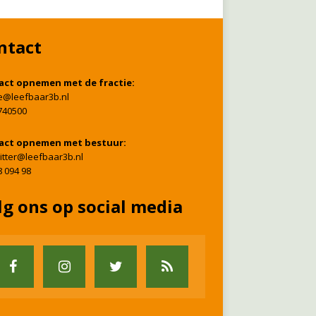
ntact
act opnemen met de fractie:
ie@leefbaar3b.nl
740500
act opnemen met bestuur:
itter@leefbaar3b.nl
8 094 98
lg ons op social media