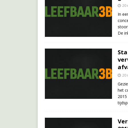
20 
In ee
conce
stoor
De in
Sta
ver
afv
20 
Gezie
het c
2015 
tijds
Ver