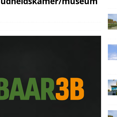
 Oudheidskamer/museum