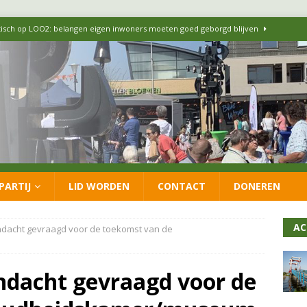
itisch op LOO2: belangen eigen inwoners moeten goed geborgd blijven
ersteunt oproep van lokale partijen uit heel Nederland: schaf het
 formatie: vacature voor onafhankelijke wethouder Sociaal Domein
 flexwoningen Oekraïners én Lansingerlanders
FRACTIE
PARTIJ
LID WORDEN
CONTACT
DONEREN
 CDA presenteren coalitieakkoord: ‘Groeien met behoud van karakter’
AC
acht gevraagd voor de toekomst van de
dacht gevraagd voor de