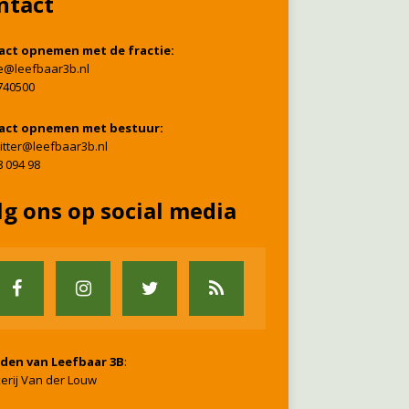
ntact
act opnemen met de fractie:
ie@leefbaar3b.nl
740500
act opnemen met bestuur:
itter@leefbaar3b.nl
8 094 98
lg ons op social media
nden van Leefbaar 3B
:
erij Van der Louw