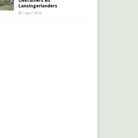
Oekraïners én
Lansingerlanders
1 april 2026