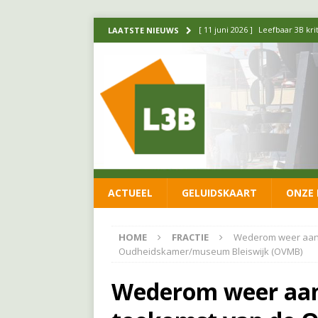
[ 11 juni 2026 ]
Leefbaar 3B kr
LAATSTE NIEUWS
FRACTIE
[ 20 mei 2026 ]
Leefbaar 3B ond
luchtalarm niet af!
FRACTIE
[ 14 mei 2026 ]
Update over de
FRACTIE
[ 1 april 2026 ]
Ontwikkelingen
ACTUEEL
GELUIDSKAART
ONZE 
[ 26 juni 2026 ]
Leefbaar 3B en
FRACTIE
HOME
FRACTIE
Wederom weer aand
Oudheidskamer/museum Bleiswijk (OVMB)
Wederom weer aan