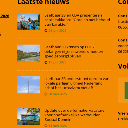
Laatste nieuws
Co
Leefbaar 3B en CDA presenteren
 2026
Cont
coalitieakkoord: ‘Groeien met behoud
fract
van karakter’
06 55
26 juni 2026
5
Cont
voorz
Leefbaar 3B kritisch op LOO2:
belangen eigen inwoners moeten
06 22
goed geborgd blijven
11 juni 2026
Vo
Leefbaar 3B ondersteunt oproep van
lokale partijen uit heel Nederland:
schaf het luchtalarm niet af!
20 mei 2026
Update over de formatie: vacature
Vrie
voor onafhankelijke wethouder
Drukk
Sociaal Domein
14 mei 2026