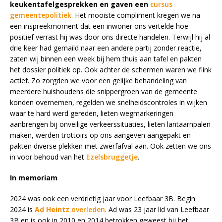
keukentafelgesprekken en gaven een
cursus
gemeentepolitiek
. Het mooiste compliment kregen we na
een inspreekmoment dat een inwoner ons vertelde hoe
positief verrast hij was door ons directe handelen. Terwijl hij al
drie keer had gemaild naar een andere partij zonder reactie,
zaten wij binnen een week bij hem thuis aan tafel en pakten
het dossier politiek op. Ook achter de schermen waren we flink
actief. Zo zorgden we voor een gelijke behandeling van
meerdere huishoudens die snippergroen van de gemeente
konden overnemen, regelden we snelheidscontroles in wijken
waar te hard werd gereden, lieten wegmarkeringen
aanbrengen bij onveilige verkeerssituaties, lieten lantaarnpalen
maken, werden trottoirs op ons aangeven aangepakt en
pakten diverse plekken met zwerfafval aan. Ook zetten we ons
in voor behoud van het
Ezelsbruggetje
.
In memoriam
2024 was ook een verdrietig jaar voor Leefbaar 3B. Begin
2024 is
Ad Heintz
overleden
. Ad was 23 jaar lid van Leefbaar
3B en is ook in 2010 en 2014 betrokken geweest bij het