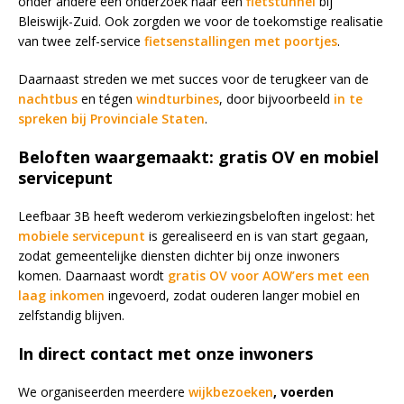
onder andere een onderzoek naar een
fietstunnel
bij
Bleiswijk-Zuid. Ook zorgden we voor de toekomstige realisatie
van twee zelf-service
fietsenstallingen met poortjes
.
Daarnaast streden we met succes voor de terugkeer van de
nachtbus
en tégen
windturbines
, door bijvoorbeeld
in te
spreken bij Provinciale Staten
.
Beloften waargemaakt: gratis OV en mobiel
servicepunt
Leefbaar 3B heeft wederom verkiezingsbeloften ingelost: het
mobiele servicepunt
is gerealiseerd en is van start gegaan,
zodat gemeentelijke diensten dichter bij onze inwoners
komen. Daarnaast wordt
gratis OV voor AOW’ers met een
laag inkomen
ingevoerd, zodat ouderen langer mobiel en
zelfstandig blijven.
In direct contact met onze inwoners
We organiseerden meerdere
wijkbezoeken
, voerden