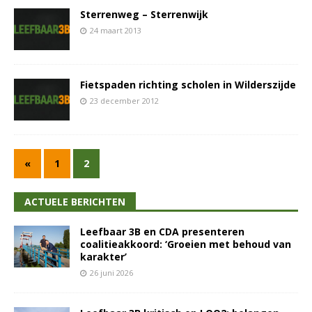
Sterrenweg – Sterrenwijk
24 maart 2013
Fietspaden richting scholen in Wilderszijde
23 december 2012
«
1
2
ACTUELE BERICHTEN
Leefbaar 3B en CDA presenteren
coalitieakkoord: ‘Groeien met behoud van
karakter’
26 juni 2026