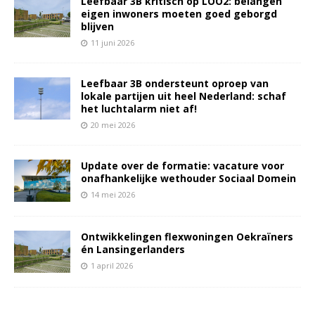
Leefbaar 3B kritisch op LOO2: belangen
eigen inwoners moeten goed geborgd
blijven
11 juni 2026
Leefbaar 3B ondersteunt oproep van
lokale partijen uit heel Nederland: schaf
het luchtalarm niet af!
20 mei 2026
Update over de formatie: vacature voor
onafhankelijke wethouder Sociaal Domein
14 mei 2026
Ontwikkelingen flexwoningen Oekraïners
én Lansingerlanders
1 april 2026