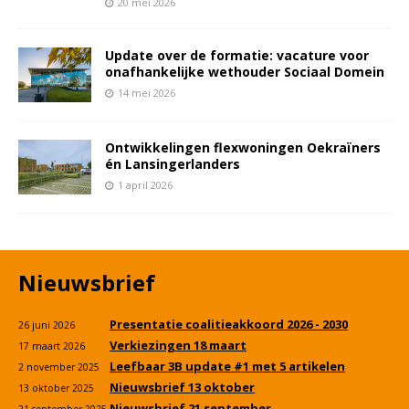
20 mei 2026
Update over de formatie: vacature voor
onafhankelijke wethouder Sociaal Domein
14 mei 2026
Ontwikkelingen flexwoningen Oekraïners
én Lansingerlanders
1 april 2026
Nieuwsbrief
Presentatie coalitieakkoord 2026 - 2030
26 juni 2026
Verkiezingen 18 maart
17 maart 2026
Leefbaar 3B update #1 met 5 artikelen
2 november 2025
Nieuwsbrief 13 oktober
13 oktober 2025
Nieuwsbrief 21 september