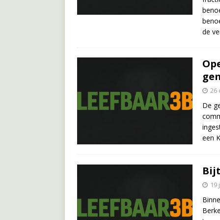
benoe
benoe
de v
Ope
gem
26 
De ge
commi
inges
een 
Bij
19 
Binne
Berke