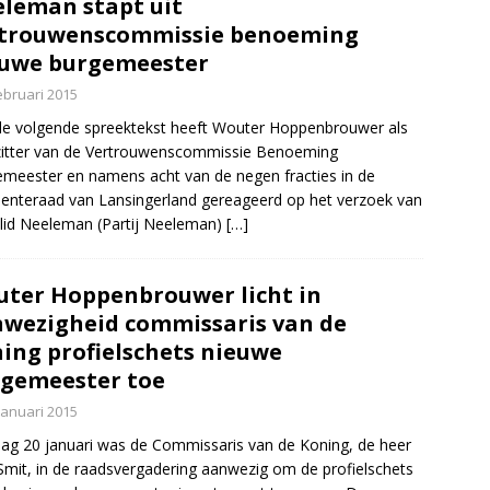
leman stapt uit
rtrouwenscommissie benoeming
uwe burgemeester
ebruari 2015
e volgende spreektekst heeft Wouter Hoppenbrouwer als
itter van de Vertrouwenscommissie Benoeming
meester en namens acht van de negen fracties in de
nteraad van Lansingerland gereageerd op het verzoek van
lid Neeleman (Partij Neeleman)
[…]
ter Hoppenbrouwer licht in
wezigheid commissaris van de
ing profielschets nieuwe
gemeester toe
januari 2015
ag 20 januari was de Commissaris van de Koning, de heer
Smit, in de raadsvergadering aanwezig om de profielschets