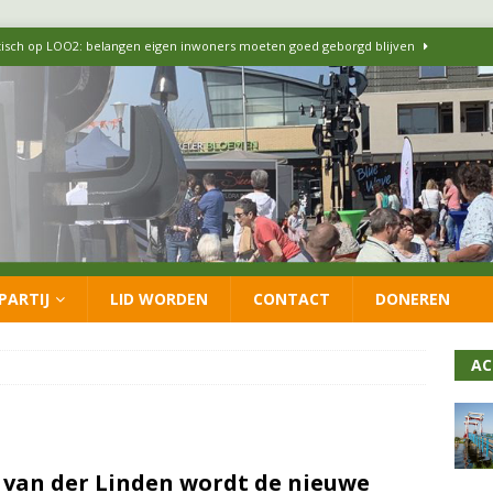
itisch op LOO2: belangen eigen inwoners moeten goed geborgd blijven
ersteunt oproep van lokale partijen uit heel Nederland: schaf het
 formatie: vacature voor onafhankelijke wethouder Sociaal Domein
 flexwoningen Oekraïners én Lansingerlanders
FRACTIE
PARTIJ
LID WORDEN
CONTACT
DONEREN
 CDA presenteren coalitieakkoord: ‘Groeien met behoud van karakter’
AC
 van der Linden wordt de nieuwe