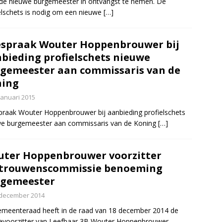
de nieuwe burgemeester in ontvangst te nemen. De
elschets is nodig om een nieuwe
[…]
spraak Wouter Hoppenbrouwer bij
bieding profielschets nieuwe
gemeester aan commissaris van de
ning
januari 2015
raak Wouter Hoppenbrouwer bij aanbieding profielschets
we burgemeester aan commissaris van de Koning
[…]
ter Hoppenbrouwer voorzitter
rtrouwenscommissie benoeming
rgemeester
 december 2014
meenteraad heeft in de raad van 18 december 2014 de
ievoorzitter van Leefbaar 3B Wouter Hoppenbrouwer