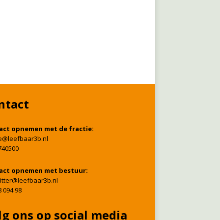
ntact
act opnemen met de fractie:
ie@leefbaar3b.nl
740500
act opnemen met bestuur:
itter@leefbaar3b.nl
8 094 98
lg ons op social media