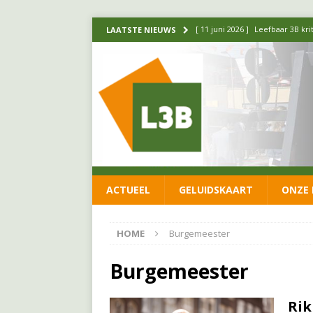
[ 11 juni 2026 ]
Leefbaar 3B kr
LAATSTE NIEUWS
FRACTIE
[ 20 mei 2026 ]
Leefbaar 3B ond
luchtalarm niet af!
FRACTIE
[ 14 mei 2026 ]
Update over de
FRACTIE
[ 1 april 2026 ]
Ontwikkelingen
ACTUEEL
GELUIDSKAART
ONZE 
[ 26 juni 2026 ]
Leefbaar 3B en
FRACTIE
HOME
Burgemeester
Burgemeester
Rik