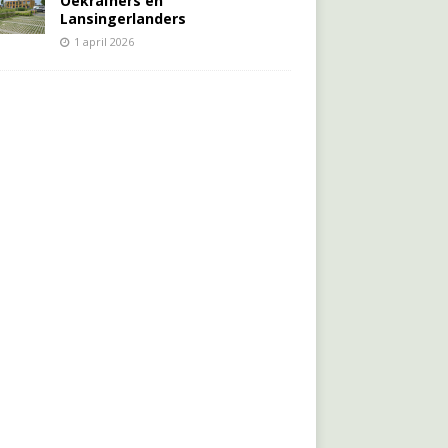
Oekraïners én
Lansingerlanders
1 april 2026