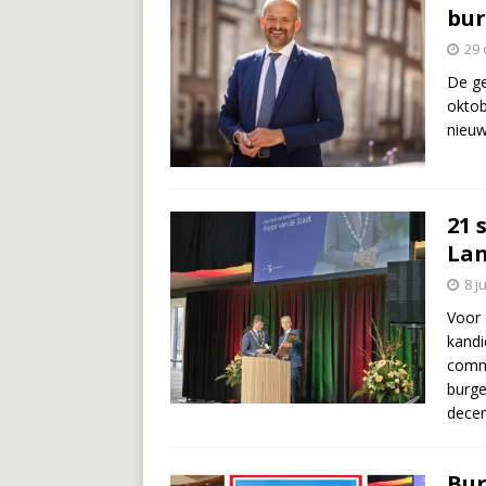
bur
29 
De ge
oktob
nieuw
21 
Lan
8 j
Voor 
kandi
commi
burg
dece
Bur