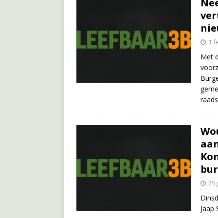
Nee
ve
nie
1 f
Met d
voorz
Burge
gemee
raads
Wou
aan
Kon
bur
25 
Dinsd
Jaap 