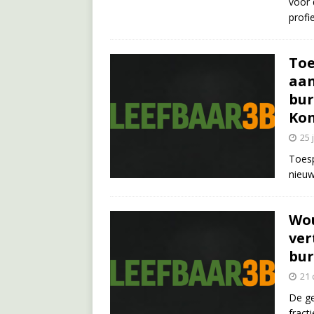
voor 
profi
Toe
aan
bur
Ko
25 
Toesp
nieu
Wou
ve
bu
21
De ge
fract