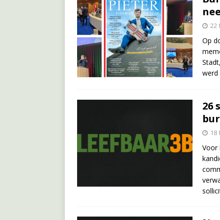
nee
22 
Op do
memor
Stadt
werd
26 
bur
18 
Voor 
kandi
commi
verwa
solli