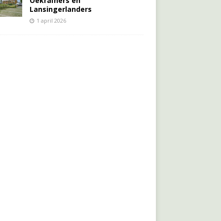
Oekraïners én
Lansingerlanders
1 april 2026