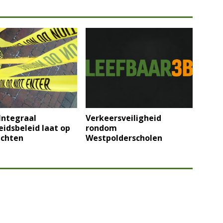
Integraal
Verkeersveiligheid
eidsbeleid laat op
rondom
achten
Westpolderscholen