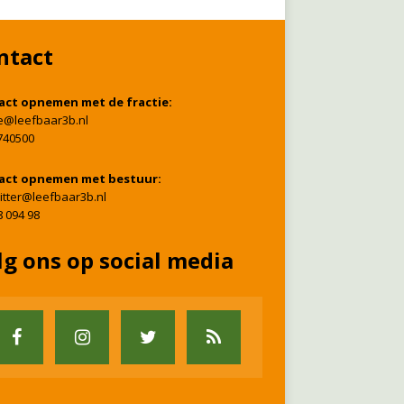
ntact
act opnemen met de fractie:
ie@leefbaar3b.nl
740500
act opnemen met bestuur:
itter@leefbaar3b.nl
8 094 98
lg ons op social media