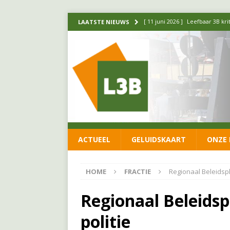
[ 11 juni 2026 ]
Leefbaar 3B kr
LAATSTE NIEUWS
FRACTIE
[ 20 mei 2026 ]
Leefbaar 3B ond
luchtalarm niet af!
FRACTIE
[ 14 mei 2026 ]
Update over de
FRACTIE
[ 1 april 2026 ]
Ontwikkelingen
ACTUEEL
GELUIDSKAART
ONZE 
[ 26 juni 2026 ]
Leefbaar 3B en
FRACTIE
HOME
FRACTIE
Regionaal Beleidspla
Regionaal Beleidsp
politie