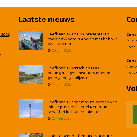
Laatste nieuws
Co
Leefbaar 3B en CDA presenteren
 2026
Cont
coalitieakkoord: ‘Groeien met behoud
fract
van karakter’
06 55
26 juni 2026
5
Cont
voorz
Leefbaar 3B kritisch op LOO2:
belangen eigen inwoners moeten
06 22
goed geborgd blijven
11 juni 2026
Vo
Leefbaar 3B ondersteunt oproep van
lokale partijen uit heel Nederland:
schaf het luchtalarm niet af!
20 mei 2026
Update over de formatie: vacature