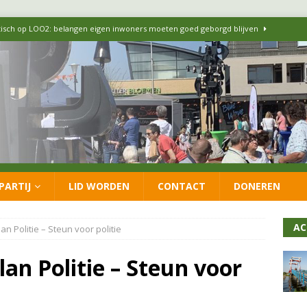
itisch op LOO2: belangen eigen inwoners moeten goed geborgd blijven
ersteunt oproep van lokale partijen uit heel Nederland: schaf het
 formatie: vacature voor onafhankelijke wethouder Sociaal Domein
 flexwoningen Oekraïners én Lansingerlanders
FRACTIE
PARTIJ
LID WORDEN
CONTACT
DONEREN
 CDA presenteren coalitieakkoord: ‘Groeien met behoud van karakter’
AC
n Politie – Steun voor politie
lan Politie – Steun voor