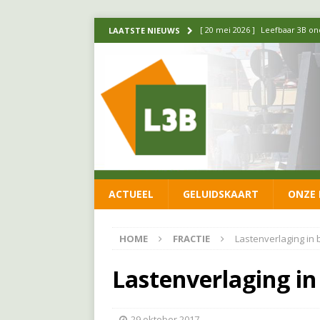
[ 14 mei 2026 ]
Update over de
LAATSTE NIEUWS
FRACTIE
[ 1 april 2026 ]
Ontwikkelingen
[ 26 juni 2026 ]
Leefbaar 3B en
FRACTIE
[ 11 juni 2026 ]
Leefbaar 3B kr
FRACTIE
ACTUEEL
GELUIDSKAART
ONZE 
[ 20 mei 2026 ]
Leefbaar 3B ond
luchtalarm niet af!
FRACTIE
HOME
FRACTIE
Lastenverlaging in 
Lastenverlaging in
29 oktober 2017