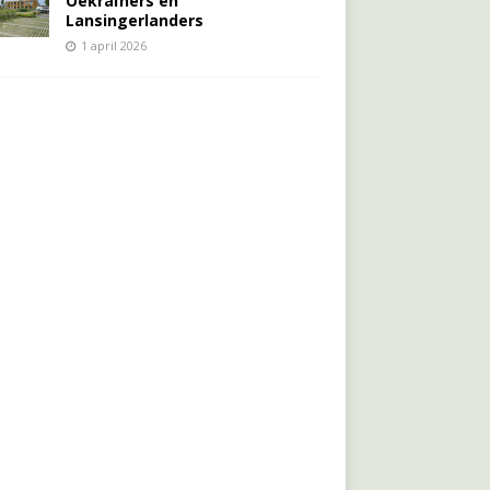
Oekraïners én
Lansingerlanders
1 april 2026