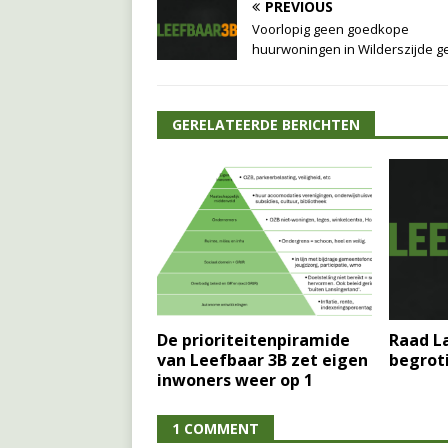
PREVIOUS
Voorlopig geen goedkope
huurwoningen in Wilderszijde g
GERELATEERDE BERICHTEN
De prioriteitenpiramide
Raad La
van Leefbaar 3B zet eigen
begroti
inwoners weer op 1
1 COMMENT