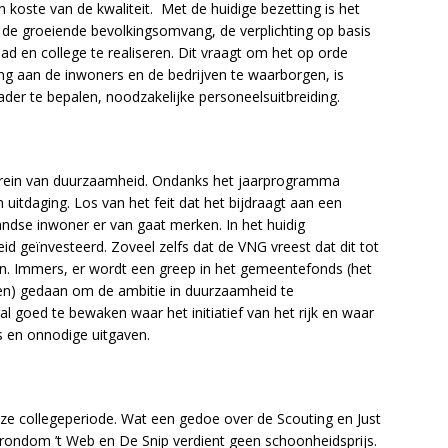
 koste van de kwaliteit. Met de huidige bezetting is het
n de groeiende bevolkingsomvang, de verplichting op basis
ad en college te realiseren. Dit vraagt om het op orde
ing aan de inwoners en de bedrijven te waarborgen, is
ader te bepalen, noodzakelijke personeelsuitbreiding.
rrein van duurzaamheid. Ondanks het jaarprogramma
n uitdaging. Los van het feit dat het bijdraagt aan een
andse inwoner er van gaat merken. In het huidig
d geïnvesteerd. Zoveel zelfs dat de VNG vreest dat dit tot
den. Immers, er wordt een greep in het gemeentefonds (het
jgen) gedaan om de ambitie in duurzaamheid te
l goed te bewaken waar het initiatief van het rijk en waar
s en onnodige uitgaven.
deze collegeperiode. Wat een gedoe over de Scouting en Just
l rondom ’t Web en De Snip verdient geen schoonheidsprijs.