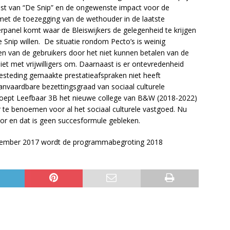
st van “De Snip” en de ongewenste impact voor de
j met de toezegging van de wethouder in de laatste
panel komt waar de Bleiswijkers de gelegenheid te krijgen
Snip willen. De situatie rondom Pecto’s is weinig
roken van de gebruikers door het niet kunnen betalen van de
niet met vrijwilligers om. Daarnaast is er ontevredenheid
esteding gemaakte prestatieafspraken niet heeft
vaardbare bezettingsgraad van sociaal culturele
oept Leefbaar 3B het nieuwe college van B&W (2018-2022)
te benoemen voor al het sociaal culturele vastgoed. Nu
oor en dat is geen succesformule gebleken.
ovember 2017 wordt de programmabegroting 2018