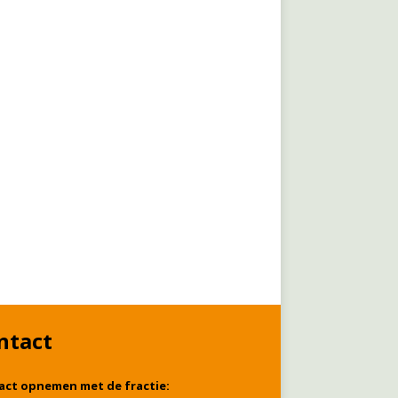
ntact
act opnemen met de fractie: