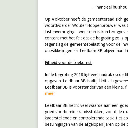
Financieel huisho
Op 4 oktober heeft de gemeenteraad zich g
woordvoerder Wouter Hoppenbrouwer was trot
lastenverhoging – weer euro’s kan teruggeve
content met het feit dat de begroting zo is op
tegenslag de gemeentebelasting voor de in
ontwikkelingen zal Leefbaar 3B blijven aand
Fitheid voor de toekomst
In de begroting 2018 ligt veel nadruk op de f
opgaven. Leefbaar 3B is altijd kritisch gew
Leefbaar 3B is voorstander van een kleine, f
meer
Leefbaar 3B hecht veel waarde aan een goed
goed voorbereide raadsstukken, zodat de raa
kaderstellende en controlerende taak. Het co
bezuinigingen van de afgelopen jaren op de p