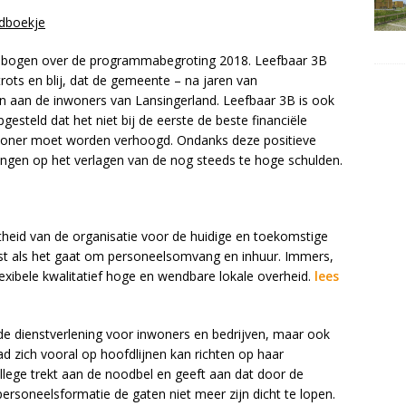
udboekje
ebogen over de programmabegroting 2018. Leefbaar 3B
s en blij, dat de gemeente – na jaren van
n aan de inwoners van Lansingerland. Leefbaar 3B is ook
gesteld dat het niet bij de eerste de beste financiële
woner moet worden verhoogd. Ondanks deze positieve
ringen op het verlagen van de nog steeds te hoge schulden.
itheid van de organisatie voor de huidige en toekomstige
eest als het gaat om personeelsomvang en inhuur. Immers,
lexibele kwalitatief hoge en wendbare lokale overheid.
lees
e dienstverlening voor inwoners en bedrijven, maar ook
d zich vooral op hoofdlijnen kan richten op haar
llege trekt aan de noodbel en geeft aan dat door de
ersoneelsformatie de gaten niet meer zijn dicht te lopen.