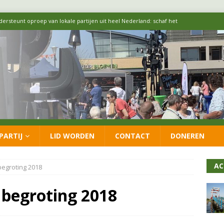
 formatie: vacature voor onafhankelijke wethouder Sociaal Domein
 flexwoningen Oekraïners én Lansingerlanders
FRACTIE
 CDA presenteren coalitieakkoord: ‘Groeien met behoud van karakter’
itisch op LOO2: belangen eigen inwoners moeten goed geborgd blijven
PARTIJ
LID WORDEN
CONTACT
DONEREN
ersteunt oproep van lokale partijen uit heel Nederland: schaf het
AC
begroting 2018
 begroting 2018