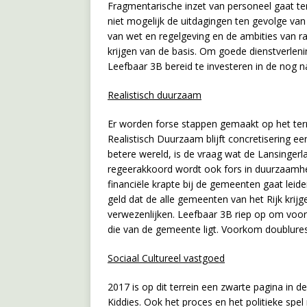
Fragmentarische inzet van personeel gaat ten
niet mogelijk de uitdagingen ten gevolge va
van wet en regelgeving en de ambities van ra
krijgen van de basis. Om goede dienstverlen
Leefbaar 3B bereid te investeren in de nog n
Realistisch duurzaam
Er worden forse stappen gemaakt op het te
Realistisch Duurzaam blijft concretisering ee
betere wereld, is de vraag wat de Lansingerl
regeerakkoord wordt ook fors in duurzaamhei
financiële krapte bij de gemeenten gaat lei
geld dat de alle gemeenten van het Rijk kri
verwezenlijken. Leefbaar 3B riep op om voora
die van de gemeente ligt. Voorkom doublure
Sociaal Cultureel vastgoed
2017 is op dit terrein een zwarte pagina in 
Kiddies. Ook het proces en het politieke spe