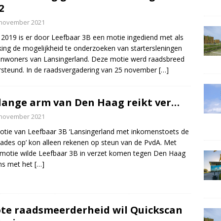
2
 november 2021
li 2019 is er door Leefbaar 3B een motie ingediend met als
king de mogelijkheid te onderzoeken van startersleningen
inwoners van Lansingerland. Deze motie werd raadsbreed
steund. In de raadsvergadering van 25 november
[…]
lange arm van Den Haag reikt ver…
 november 2021
tie van Leefbaar 3B ‘Lansingerland met inkomenstoets de
cades op’ kon alleen rekenen op steun van de PvdA. Met
motie wilde Leefbaar 3B in verzet komen tegen Den Haag
ns met het
[…]
te raadsmeerderheid wil Quickscan