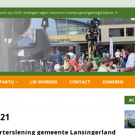
itisch op LOO2: belangen eigen inwoners moeten goed geborgd blijven
ersteunt oproep van lokale partijen uit heel Nederland: schaf het
 formatie: vacature voor onafhankelijke wethouder Sociaal Domein
 flexwoningen Oekraïners én Lansingerlanders
FRACTIE
PARTIJ
LID WORDEN
CONTACT
DONEREN
 CDA presenteren coalitieakkoord: ‘Groeien met behoud van karakter’
AC
021
rterslening gemeente Lansingerland