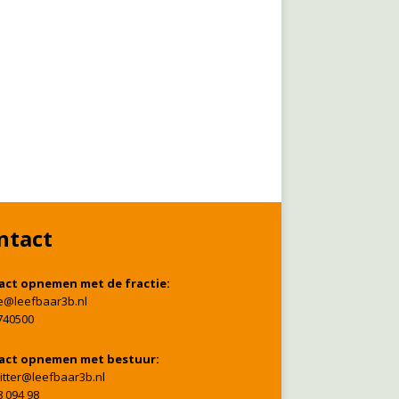
ntact
act opnemen met de fractie:
ie@leefbaar3b.nl
740500
act opnemen met bestuur:
itter@leefbaar3b.nl
8 094 98