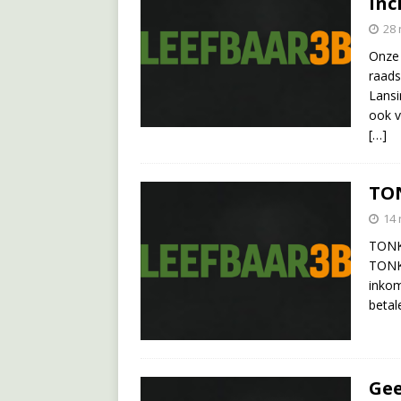
Inc
28
Onze 
raads
Lansi
ook v
[…]
TON
14
TONK 
TONK 
inko
betal
Gee