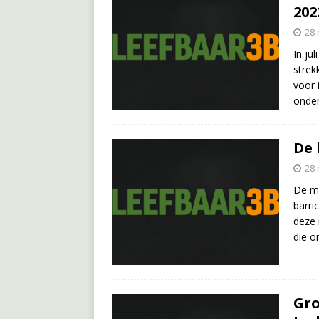
202
28
In ju
strek
voor 
onder
De 
28
De mo
barri
deze 
die o
Gro