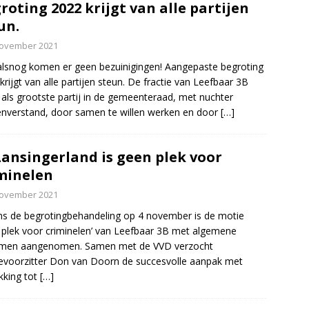
roting 2022 krijgt van alle partijen
un.
november 2021
lsnog komen er geen bezuinigingen! Aangepaste begroting
krijgt van alle partijen steun. De fractie van Leefbaar 3B
 als grootste partij in de gemeenteraad, met nuchter
nverstand, door samen te willen werken en door
[…]
Lansingerland is geen plek voor
minelen
november 2021
ns de begrotingbehandeling op 4 november is de motie
 plek voor criminelen’ van Leefbaar 3B met algemene
men aangenomen. Samen met de VVD verzocht
ievoorzitter Don van Doorn de succesvolle aanpak met
kking tot
[…]