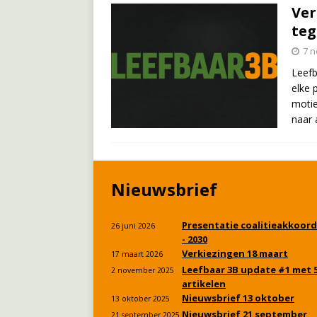
Ver
teg
7 
Leefb
elke 
motie
naar 
Nieuwsbrief
Presentatie coalitieakkoord
26 juni 2026
- 2030
Verkiezingen 18 maart
17 maart 2026
Leefbaar 3B update #1 met 
2 november 2025
artikelen
Nieuwsbrief 13 oktober
13 oktober 2025
Nieuwsbrief 21 september
21 september 2025