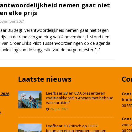
antwoordelijkheid nemen gaat niet
en elke prijs
november 2021
aar 3B zegt: verantwoordelijkheid nemen gaat niet tegen
prijs. In de raadsvergadering van 4 november j.l. stond een
 van GroenLinks Pilot Tussenvoorzieningen op de agenda
aanleiding van de suggestie van de burgemeester
[…]
Laatste nieuws
Co
Leefbaar 3B en CDA presenteren
 2026
Cont
coalitieakkoord: ‘Groeien met behoud
fract
van karakter’
06 55
26 juni 2026
5
Cont
voorz
Leefbaar 3B kritisch op LOO2:
belangen eigen inwoners moeten
06 22