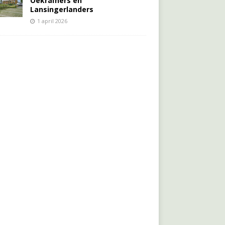
Oekraïners én
Lansingerlanders
1 april 2026