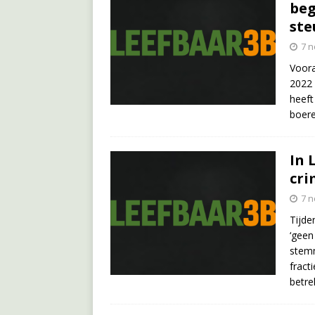
beg
ste
7 
Voora
2022 
heeft
boere
In 
cri
7 
Tijde
‘geen
stem
fract
betre