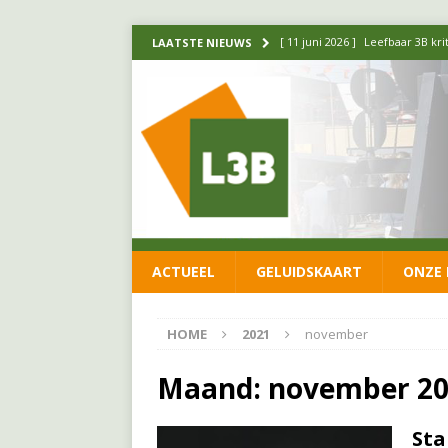
[ 11 juni 2026 ]
Leefbaar 3B kr
LAATSTE NIEUWS
FRACTIE
[ 20 mei 2026 ]
Leefbaar 3B ond
luchtalarm niet af!
FRACTIE
[ 14 mei 2026 ]
Update over de
FRACTIE
[ 1 april 2026 ]
Ontwikkelingen
ACTUEEL
GELUIDSKAART
ONZE 
[ 26 juni 2026 ]
Leefbaar 3B en
FRACTIE
HOME
2021
november
Maand:
november 2
Sta