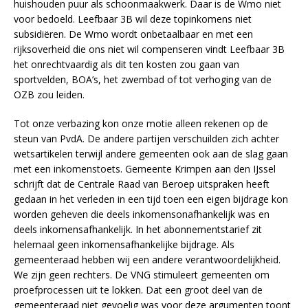
huishouden puur als schoonmaakwerk. Daar is de Wmo niet
voor bedoeld. Leefbaar 3B wil deze topinkomens niet
subsidiëren. De Wmo wordt onbetaalbaar en met een
rijksoverheid die ons niet wil compenseren vindt Leefbaar 3B
het onrechtvaardig als dit ten kosten zou gaan van
sportvelden, BOA’s, het zwembad of tot verhoging van de
OZB zou leiden.
Tot onze verbazing kon onze motie alleen rekenen op de
steun van PvdA. De andere partijen verschuilden zich achter
wetsartikelen terwijl andere gemeenten ook aan de slag gaan
met een inkomenstoets. Gemeente Krimpen aan den IJssel
schrijft dat de Centrale Raad van Beroep uitspraken heeft
gedaan in het verleden in een tijd toen een eigen bijdrage kon
worden geheven die deels inkomensonafhankelijk was en
deels inkomensafhankelijk. In het abonnementstarief zit
helemaal geen inkomensafhankelijke bijdrage. Als
gemeenteraad hebben wij een andere verantwoordelijkheid.
We zijn geen rechters. De VNG stimuleert gemeenten om
proefprocessen uit te lokken. Dat een groot deel van de
gemeenteraad niet gevoelig was voor deze argumenten toont