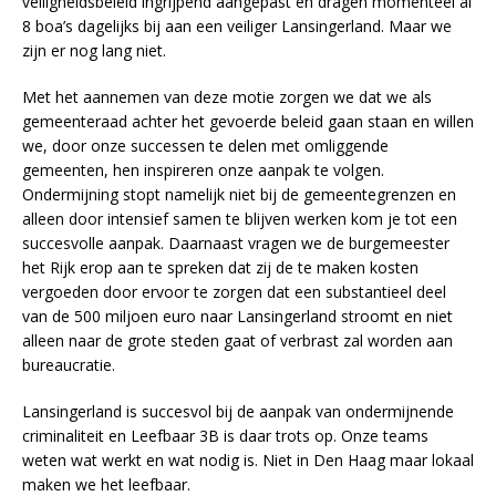
veiligheidsbeleid ingrijpend aangepast en dragen momenteel al
8 boa’s dagelijks bij aan een veiliger Lansingerland. Maar we
zijn er nog lang niet.
Met het aannemen van deze motie zorgen we dat we als
gemeenteraad achter het gevoerde beleid gaan staan en willen
we, door onze successen te delen met omliggende
gemeenten, hen inspireren onze aanpak te volgen.
Ondermijning stopt namelijk niet bij de gemeentegrenzen en
alleen door intensief samen te blijven werken kom je tot een
succesvolle aanpak. Daarnaast vragen we de burgemeester
het Rijk erop aan te spreken dat zij de te maken kosten
vergoeden door ervoor te zorgen dat een substantieel deel
van de 500 miljoen euro naar Lansingerland stroomt en niet
alleen naar de grote steden gaat of verbrast zal worden aan
bureaucratie.
Lansingerland is succesvol bij de aanpak van ondermijnende
criminaliteit en Leefbaar 3B is daar trots op. Onze teams
weten wat werkt en wat nodig is. Niet in Den Haag maar lokaal
maken we het leefbaar.