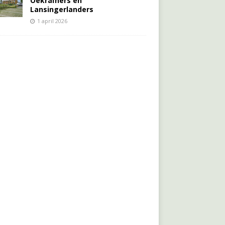
Oekraïners én
Lansingerlanders
1 april 2026