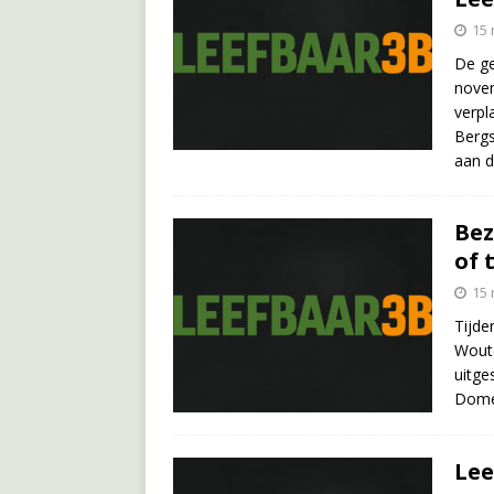
15
De ge
novem
verpl
Bergs
aan 
Bez
of 
15
Tijde
Woute
uitge
Dome
Lee