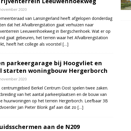
rijventerrein Leeuwenhoekweg
 november 2020
meenteraad van Lansingerland heeft afgelopen donderdag
ten dat het Afvalbrengstation gaat verhuizen naar
jventerrein Leeuwenhoekweg in Bergschenhoek. Wat er op
nd gaat gebeuren, het terrein waar het Afvalbrengstation
ekt, heeft het college als voorstel
[…]
n parkeergarage bij Hoogvliet en
l starten woningbouw Hergerborch
 november 2020
t centrumgebied Berkel Centrum Oost spelen twee zaken.
tbreiding van het aantal parkeerplaatsen en de bouw van
le huurwoningen op het terrein Hergerborch. Leefbaar 3B
voerder Jan Pieter Blonk gaf aan dat zo
[…]
uidsschermen aan de N209