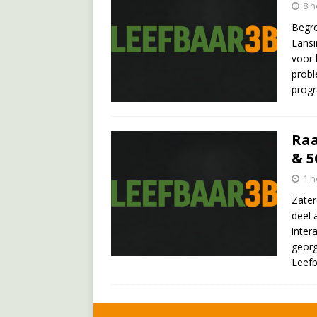
8 
Begro
Lansi
voor 
probl
progr
Raa
& 5
1 
Zater
deel 
inter
georg
Leef