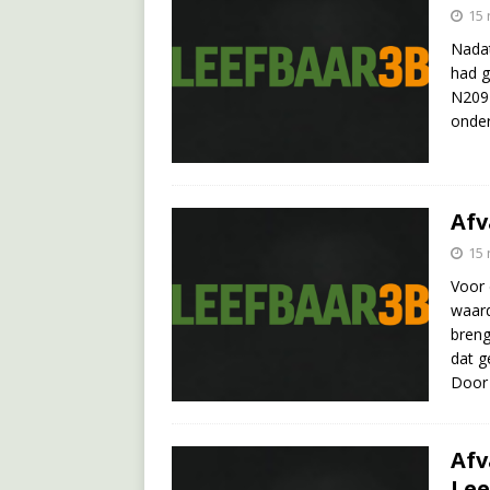
15
Nadat
had g
N209 
onder
Afv
15
Voor 
waard
breng
dat g
Door 
Afv
Le