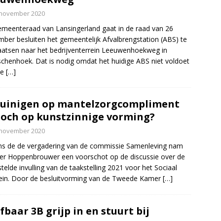
 november 2020
meenteraad van Lansingerland gaat in de raad van 26
ber besluiten het gemeentelijk Afvalbrengstation (ABS) te
aatsen naar het bedrijventerrein Leeuwenhoekweg in
chenhoek. Dat is nodig omdat het huidige ABS niet voldoet
de
[…]
uinigen op mantelzorgcompliment
toch op kunstzinnige vorming?
 november 2020
ns de de vergadering van de commissie Samenleving nam
r Hoppenbrouwer een voorschot op de discussie over de
stelde invulling van de taakstelling 2021 voor het Sociaal
in. Door de besluitvorming van de Tweede Kamer
[…]
fbaar 3B grijp in en stuurt bij