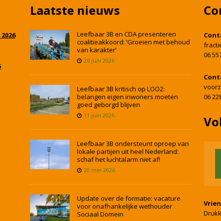
Laatste nieuws
Co
Leefbaar 3B en CDA presenteren
 2026
Cont
coalitieakkoord: ‘Groeien met behoud
fract
van karakter’
06 55
26 juni 2026
5
Cont
voorz
Leefbaar 3B kritisch op LOO2:
belangen eigen inwoners moeten
06 22
goed geborgd blijven
11 juni 2026
Vo
Leefbaar 3B ondersteunt oproep van
lokale partijen uit heel Nederland:
schaf het luchtalarm niet af!
20 mei 2026
Update over de formatie: vacature
Vrie
voor onafhankelijke wethouder
Drukk
Sociaal Domein