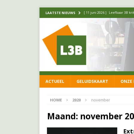
[ 11 juni 2026 ]
Leefbaar 3B kr
LAATSTE NIEUWS
FRACTIE
[ 20 mei 2026 ]
Leefbaar 3B ond
luchtalarm niet af!
FRACTIE
[ 14 mei 2026 ]
Update over de
FRACTIE
[ 1 april 2026 ]
Ontwikkelingen
ACTUEEL
GELUIDSKAART
ONZE 
[ 26 juni 2026 ]
Leefbaar 3B en
FRACTIE
HOME
2020
november
Maand:
november 2
Ext