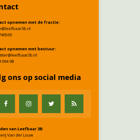
ntact
act opnemen met de fractie:
ie@leefbaar3b.nl
740500
act opnemen met bestuur:
itter@leefbaar3b.nl
8 094 98
lg ons op social media
nden van Leefbaar 3B
:
erij Van der Louw