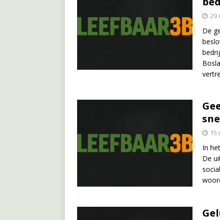
bed
29
De ge
beslo
bedri
Bosla
vertr
Gee
sne
15
In he
De ui
socia
woord
Gel