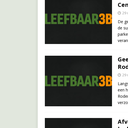
Ce
29
De ge
de su
parke
veran
Gee
Rod
29
Langs
een h
Roden
verz
Afv