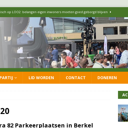
itisch op LOO2: belangen eigen inwoners moeten goed geborgd blijven
ersteunt oproep van lokale partijen uit heel Nederland: schaf het
 formatie: vacature voor onafhankelijke wethouder Sociaal Domein
 flexwoningen Oekraïners én Lansingerlanders
FRACTIE
PARTIJ
LID WORDEN
CONTACT
DONEREN
 CDA presenteren coalitieakkoord: ‘Groeien met behoud van karakter’
AC
020
ra 82 Parkeerplaatsen in Berkel