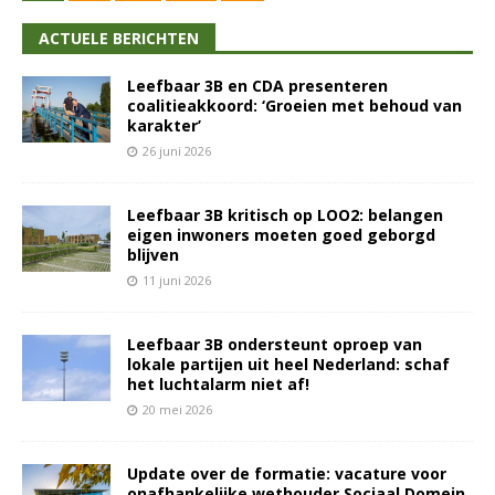
ACTUELE BERICHTEN
Leefbaar 3B en CDA presenteren
coalitieakkoord: ‘Groeien met behoud van
karakter’
26 juni 2026
Leefbaar 3B kritisch op LOO2: belangen
eigen inwoners moeten goed geborgd
blijven
11 juni 2026
Leefbaar 3B ondersteunt oproep van
lokale partijen uit heel Nederland: schaf
het luchtalarm niet af!
20 mei 2026
Update over de formatie: vacature voor
onafhankelijke wethouder Sociaal Domein