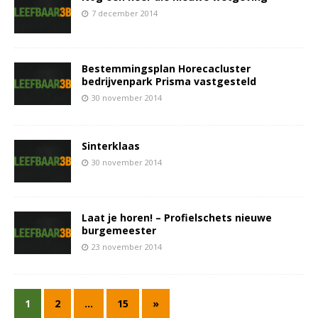
7 december 2014
Bestemmingsplan Horecacluster
bedrijvenpark Prisma vastgesteld
30 november 2014
Sinterklaas
30 november 2014
Laat je horen! – Profielschets nieuwe
burgemeester
23 november 2014
1
2
…
15
»