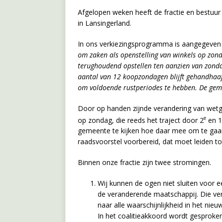
Afgelopen weken heeft de fractie en bestuur 
in Lansingerland.
In ons verkiezingsprogramma is aangegeven d
om zaken als openstelling van winkels op zon
terughoudend opstellen ten aanzien van zondag
aantal van 12 koopzondagen blijft gehandhaaf
om voldoende rustperiodes te hebben. De geme
Door op handen zijnde verandering van wetgev
e
op zondag, die reeds het traject door 2
en 1
gemeente te kijken hoe daar mee om te gaan. 
raadsvoorstel voorbereid, dat moet leiden to
Binnen onze fractie zijn twee stromingen.
Wij kunnen de ogen niet sluiten voor e
de veranderende maatschappij. Die ve
naar alle waarschijnlijkheid in het ni
In het coalitieakkoord wordt gesproke