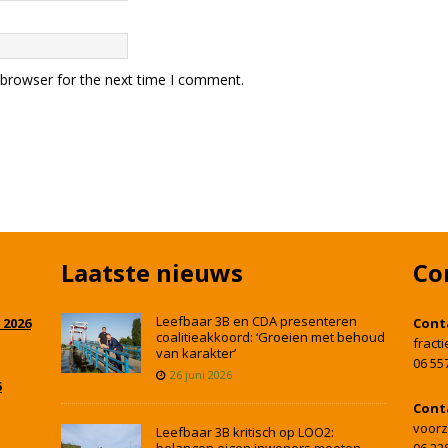
 browser for the next time I comment.
Laatste nieuws
Co
Leefbaar 3B en CDA presenteren
 2026
Cont
coalitieakkoord: ‘Groeien met behoud
fract
van karakter’
06 55
26 juni 2026
5
Cont
voorz
Leefbaar 3B kritisch op LOO2:
belangen eigen inwoners moeten
06 22