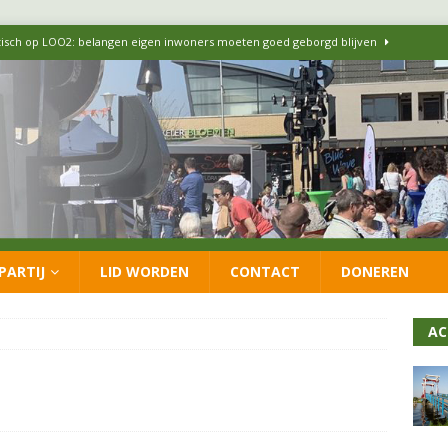
itisch op LOO2: belangen eigen inwoners moeten goed geborgd blijven
ersteunt oproep van lokale partijen uit heel Nederland: schaf het
 formatie: vacature voor onafhankelijke wethouder Sociaal Domein
 flexwoningen Oekraïners én Lansingerlanders
FRACTIE
PARTIJ
LID WORDEN
CONTACT
DONEREN
 CDA presenteren coalitieakkoord: ‘Groeien met behoud van karakter’
AC