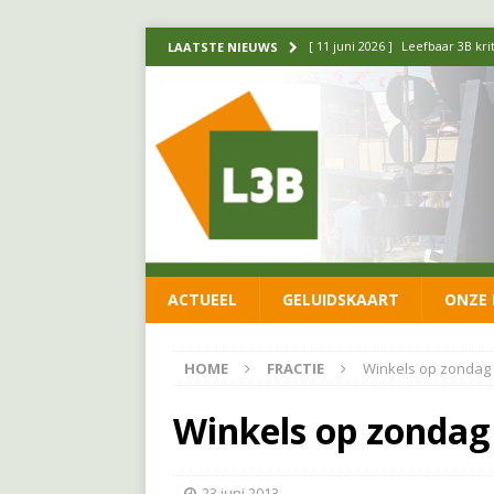
[ 11 juni 2026 ]
Leefbaar 3B kr
LAATSTE NIEUWS
FRACTIE
[ 20 mei 2026 ]
Leefbaar 3B ond
luchtalarm niet af!
FRACTIE
[ 14 mei 2026 ]
Update over de
FRACTIE
[ 1 april 2026 ]
Ontwikkelingen
ACTUEEL
GELUIDSKAART
ONZE 
[ 26 juni 2026 ]
Leefbaar 3B en
FRACTIE
HOME
FRACTIE
Winkels op zondag
Winkels op zondag
23 juni 2013