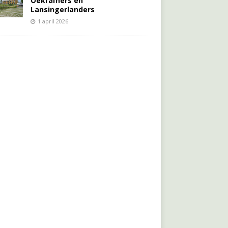
Oekraïners én
Lansingerlanders
1 april 2026