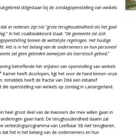
uitgebreid stilgestaan bij de zondagopenstelling van winkels
at er redenen zijn tot “
grote terughoudendheid als het gaat
dag.
” In het coalitieakkoord staat: “
De gemeente zal zich
openstelling binnen de wettelijke regelingen. Het huidige
d. Het is in het belang van de ondernemers en hun personeel
ente zal geen gebieden aanwijzen als toeristisch gebied.
”
ing betreffende het vrijlaten van openstelling van winkels
e
Kamer heeft doorlopen, ligt het voor de hand binnen onze
Inmiddels heeft de fractie van D66 een initiatief
t die openstelling van winkels op zondag in Lansingerland.
en heel groot deel van de inwoners die mee willen gaan in
randeringen gaan hard. De terughoudendheid daarin zal
euwe verkiezingsprogramma van Leefbaar 3B niet terugkeren.
n dat het in het belang van de ondernemers en hun