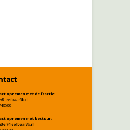
ntact
act opnemen met de fractie:
ie@leefbaar3b.nl
740500
act opnemen met bestuur:
itter@leefbaar3b.nl
8 094 98