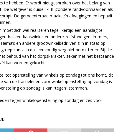
s te hebben. Er wordt niet gesproken over het belang van
t. De wetgever is duidelijk. Bijzondere randvoorwaarden als
geschrapt. De gemeenteraad maakt z’n afwegingen en bepaalt
unnen.
moet zich wel realiseren tegelijkertijd een aanslag te
ger, bakker, kaaswinkel en andere zelfstandigen. Immers,
Hema’s en andere grootwinkelbedrijven zijn in staat op
groep kan zich dat eenvoudig weg niet permitteren. Bij die
et behoud van het dorpskarakter, zeker met het bestaande
 wél kan worden gekocht.
stel tot openstelling van winkels op zondag tot ons komt, dit
e van de fractieleden voor winkelopenstelling op zondag is
enstelling op zondag is kan “tegen” stemmen.
 leden tegen winkelopenstelling op zondag en zes voor
 3B