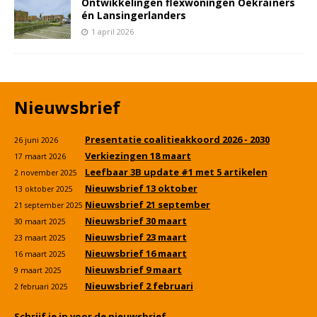
Ontwikkelingen flexwoningen Oekraïners
én Lansingerlanders
1 april 2026
Nieuwsbrief
Presentatie coalitieakkoord 2026 - 2030
26 juni 2026
Verkiezingen 18 maart
17 maart 2026
Leefbaar 3B update #1 met 5 artikelen
2 november 2025
Nieuwsbrief 13 oktober
13 oktober 2025
Nieuwsbrief 21 september
21 september 2025
Nieuwsbrief 30 maart
30 maart 2025
Nieuwsbrief 23 maart
23 maart 2025
Nieuwsbrief 16 maart
16 maart 2025
Nieuwsbrief 9 maart
9 maart 2025
Nieuwsbrief 2 februari
2 februari 2025
Schrijf je in voor de nieuwsbrief