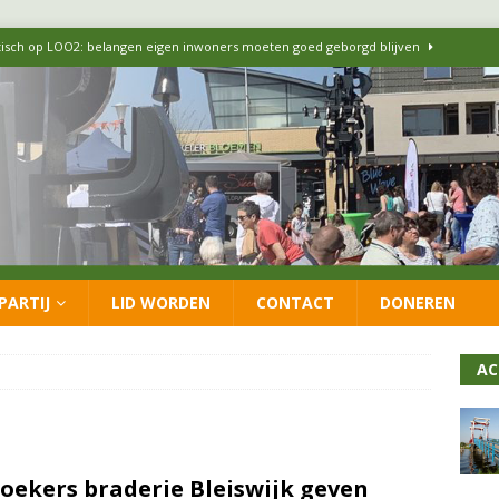
itisch op LOO2: belangen eigen inwoners moeten goed geborgd blijven
ersteunt oproep van lokale partijen uit heel Nederland: schaf het
 formatie: vacature voor onafhankelijke wethouder Sociaal Domein
 flexwoningen Oekraïners én Lansingerlanders
FRACTIE
PARTIJ
LID WORDEN
CONTACT
DONEREN
 CDA presenteren coalitieakkoord: ‘Groeien met behoud van karakter’
AC
oekers braderie Bleiswijk geven