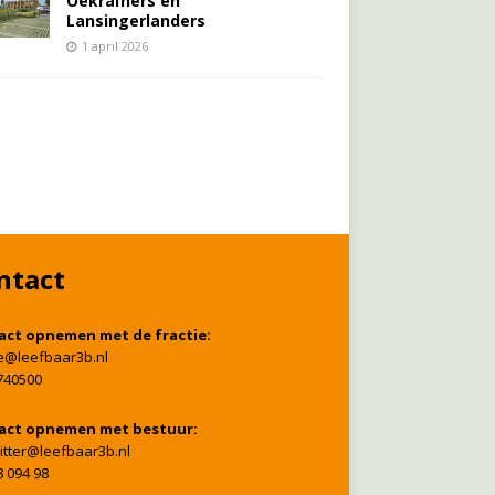
Oekraïners én
Lansingerlanders
1 april 2026
ntact
act opnemen met de fractie:
ie@leefbaar3b.nl
740500
act opnemen met bestuur:
itter@leefbaar3b.nl
8 094 98