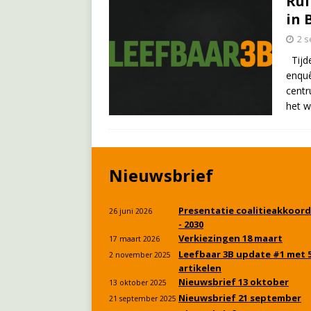
Rui
in 
2 
Tijde
enquê
centr
het 
Nieuwsbrief
Presentatie coalitieakkoord
26 juni 2026
- 2030
Verkiezingen 18 maart
17 maart 2026
Leefbaar 3B update #1 met 
2 november 2025
artikelen
Nieuwsbrief 13 oktober
13 oktober 2025
Nieuwsbrief 21 september
21 september 2025