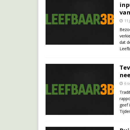
inp
van
11 
Bezoe
verki
dat d
Leefb
Tev
nee
6 
Tradi
rappo
geef 
Tijde