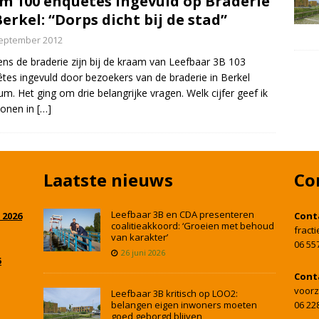
m 100 enquêtes ingevuld op Braderie
Berkel: “Dorps dicht bij de stad”
september 2012
ns de braderie zijn bij de kraam van Leefbaar 3B 103
tes ingevuld door bezoekers van de braderie in Berkel
um. Het ging om drie belangrijke vragen. Welk cijfer geef ik
wonen in
[…]
Laatste nieuws
Co
Leefbaar 3B en CDA presenteren
 2026
Cont
coalitieakkoord: ‘Groeien met behoud
fract
van karakter’
06 55
26 juni 2026
5
Cont
voorz
Leefbaar 3B kritisch op LOO2:
belangen eigen inwoners moeten
06 22
goed geborgd blijven