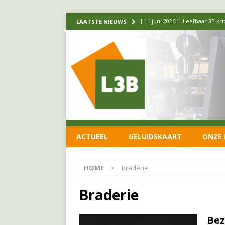
[ 11 juni 2026 ]
Leefbaar 3B kr
LAATSTE NIEUWS
FRACTIE
[ 20 mei 2026 ]
Leefbaar 3B ond
luchtalarm niet af!
FRACTIE
[ 14 mei 2026 ]
Update over de
FRACTIE
[ 1 april 2026 ]
Ontwikkelingen
ACTUEEL
GELUIDSKAART
ONZE 
[ 26 juni 2026 ]
Leefbaar 3B en
FRACTIE
HOME
Braderie
Braderie
Bez