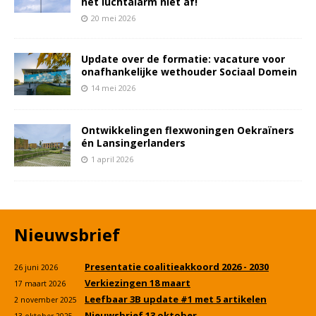
het luchtalarm niet af!
20 mei 2026
Update over de formatie: vacature voor
onafhankelijke wethouder Sociaal Domein
14 mei 2026
Ontwikkelingen flexwoningen Oekraïners
én Lansingerlanders
1 april 2026
Nieuwsbrief
Presentatie coalitieakkoord 2026 - 2030
26 juni 2026
Verkiezingen 18 maart
17 maart 2026
Leefbaar 3B update #1 met 5 artikelen
2 november 2025
Nieuwsbrief 13 oktober