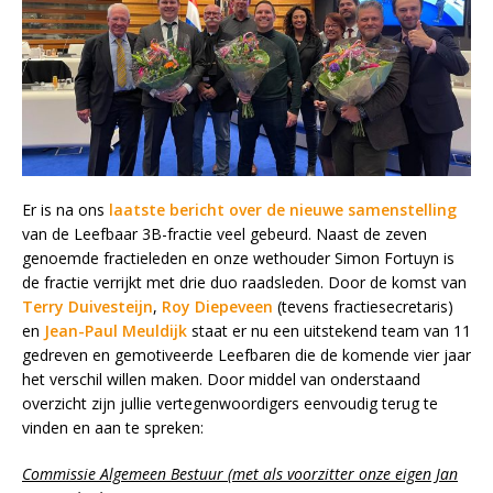
Er is na ons
laatste bericht over de nieuwe samenstelling
van de Leefbaar 3B-fractie veel gebeurd. Naast de zeven
genoemde fractieleden en onze wethouder Simon Fortuyn is
de fractie verrijkt met drie duo raadsleden. Door de komst van
Terry Duivesteijn
,
Roy Diepeveen
(tevens fractiesecretaris)
en
Jean-Paul Meuldijk
staat er nu een uitstekend team van 11
gedreven en gemotiveerde Leefbaren die de komende vier jaar
het verschil willen maken. Door middel van onderstaand
overzicht zijn jullie vertegenwoordigers eenvoudig terug te
vinden en aan te spreken:
Commissie Algemeen Bestuur (met als voorzitter onze eigen Jan