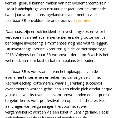
kermis, gebruik kunnen maken van het evenemententerrein.
De subsidiebijdrage van €70.000 per jaar voor de komende
twee jaar voor de Lansingerlandse evenementen vindt
Leefbaar 3B onvoldoende onderbouwd.
lees meer
Daarnaast zijn er ook incidentele investeringskosten voor het
verbeteren van het evenemententerrein, de grootte van de
benodigde investering is momenteel nog niet vast te leggen.
Dit investeringsvoorstel komt terug in de Zomerrapportage
2018. Volgens Leefbaar 3B woordvoerder Leon Erwich is het
wel raadzaam om kosten-baten in balans te houden.
Leefbaar 3B is voorstander van het opknappen van de
evenemententerreinen en zeker het Lansingerveld in het
Recreatieschap Rottemeren, waar al jarenlang succesvol
evenementen worden gehouden. Een ideale plek omdat er qua
geluid nauwelijks overlast is voor omwonenden en het prima
te gebruiken is voor popfestivals en openlucht theater. Het
aanvragen van vergunningen hiervoor moet wel
vergemakkelijkt worden via één loket in Lansingerland. Het is
ook bekend dat door hogere veiligheidseisen de