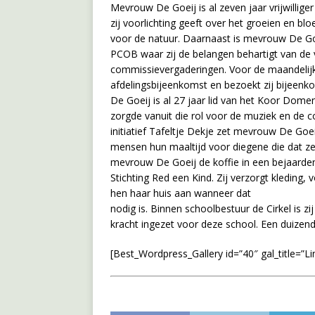
Mevrouw De Goeij is al zeven jaar vrijwilliger 
zij voorlichting geeft over het groeien en bl
voor de natuur. Daarnaast is mevrouw De Goei
PCOB waar zij de belangen behartigt van de v
commissievergaderingen. Voor de maandelijks
afdelingsbijeenkomst en bezoekt zij bijeen
De Goeij is al 27 jaar lid van het Koor Domen
zorgde vanuit die rol voor de muziek en de c
initiatief Tafeltje Dekje zet mevrouw De Goei
mensen hun maaltijd voor diegene die dat zelf
mevrouw De Goeij de koffie in een bejaarde
Stichting Red een Kind. Zij verzorgt kleding
hen haar huis aan wanneer dat
nodig is. Binnen schoolbestuur de Cirkel is zi
kracht ingezet voor deze school. Een duizend
[Best_Wordpress_Gallery id=”40″ gal_title=”L