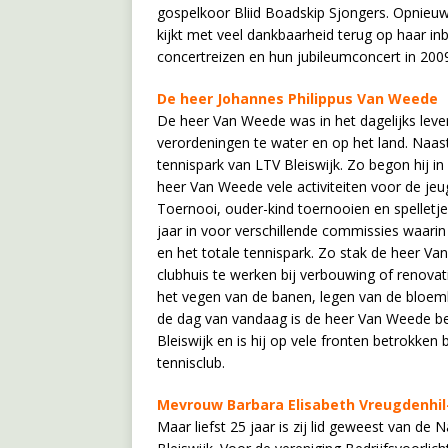
gospelkoor Bliid Boadskip Sjongers. Opnieuw 
kijkt met veel dankbaarheid terug op haar inb
concertreizen en hun jubileumconcert in 200
De heer Johannes Philippus Van Weede
De heer Van Weede was in het dagelijks lev
verordeningen te water en op het land. Naast 
tennispark van LTV Bleiswijk. Zo begon hij i
heer Van Weede vele activiteiten voor de j
Toernooi, ouder-kind toernooien en spelletj
jaar in voor verschillende commissies waarin
en het totale tennispark. Zo stak de heer V
clubhuis te werken bij verbouwing of renova
het vegen van de banen, legen van de bloemb
de dag van vandaag is de heer Van Weede be
Bleiswijk en is hij op vele fronten betrokken 
tennisclub.
Mevrouw Barbara Elisabeth Vreugdenhi
Maar liefst 25 jaar is zij lid geweest van 