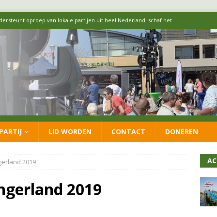
ersteunt oproep van lokale partijen uit heel Nederland: schaf het
 formatie: vacature voor onafhankelijke wethouder Sociaal Domein
 flexwoningen Oekraïners én Lansingerlanders
FRACTIE
 CDA presenteren coalitieakkoord: ‘Groeien met behoud van karakter’
PARTIJ
LID WORDEN
CONTACT
DONEREN
itisch op LOO2: belangen eigen inwoners moeten goed geborgd blijven
AC
ingerland 2019
singerland 2019