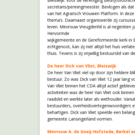
Bleiswijk. Voor de vereniging Bedrijfsvoorlich
secretaris/penningmeester. Bevlogen als dat z
van het Agrarisch Vrouwen Platform. In deze
thema’s. Daarnaast organiseerde zij cursusse
leven. Mevrouw Vreugdenhil is al negentien j
Hervormde
wijkgemeente en de Gereformeerde kerk in Bl
echtgenoot, kan zij niet altijd het huis verla
thuis. Tevens is zij vrijwillig bestuurslid van
De heer Dick van Vliet, Bleiswijk
De heer Van Vliet viel op door zijn heldere b
bestuur. Zo was Dick van Vliet 12 jaar lang 
Van Vliet binnen het CDA altijd actief gebleve
activiteiten was de heer Van Vliet ook binnen h
raadslid en werkte later als wethouder. Vanu
bestuurders, overheidsvertegenwoordigers e
behartigen. Dick van Vliet speelde een belangr
gemeente Lansingerland vormen.
Mevrouw A. de Goeij-Hofstede, Berkel e