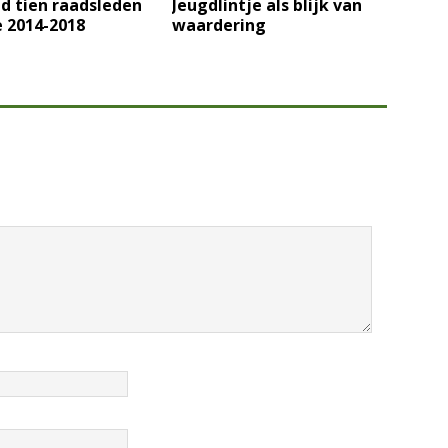
d tien raadsleden
Jeugdlintje als blijk van
 2014-2018
waardering