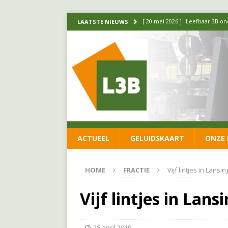
[ 20 mei 2026 ]
Leefbaar 3B ond
LAATSTE NIEUWS
luchtalarm niet af!
FRACTIE
[ 14 mei 2026 ]
Update over de
FRACTIE
[ 1 april 2026 ]
Ontwikkelingen
[ 26 juni 2026 ]
Leefbaar 3B en
FRACTIE
ACTUEEL
GELUIDSKAART
ONZE 
[ 11 juni 2026 ]
Leefbaar 3B kr
FRACTIE
HOME
FRACTIE
Vijf lintjes in Lans
Vijf lintjes in Lan
28 april 2019