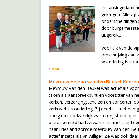
In Lansingerland h
gekregen. Alle vij
onderscheidingen z
door burgemeester 
uitgereikt.
Voor elk van de vi
omschrijving aan 
waardering is voor 
meer
Mevrouw Helena van den Beukel-Kooren,
Mevrouw Van den Beukel was actief als voorzi
taken als aanspreekpunt en voorzitter van he
kerken, verzorgingstehuizen en concerten op 
kerkraad als ouderling. Zij deed dit met een 
nodig en noodzakelijk was en zij stond ope
betrokkenheid hartverwarmend met altijd een
naar Friesland zorgde mevrouw Van den Beuke
actief inzette als vrijwilliger. Ze was ook da