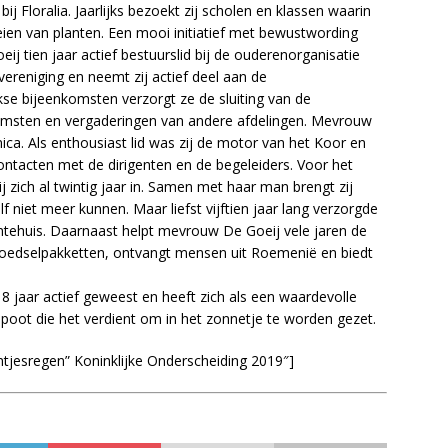
bij Floralia. Jaarlijks bezoekt zij scholen en klassen waarin
oeien van planten. Een mooi initiatief met bewustwording
j tien jaar actief bestuurslid bij de ouderenorganisatie
ereniging en neemt zij actief deel aan de
e bijeenkomsten verzorgt ze de sluiting van de
komsten en vergaderingen van andere afdelingen. Mevrouw
ica. Als enthousiast lid was zij de motor van het Koor en
ontacten met de dirigenten en de begeleiders. Voor het
j zich al twintig jaar in. Samen met haar man brengt zij
 niet meer kunnen. Maar liefst vijftien jaar lang verzorgde
ntehuis. Daarnaast helpt mevrouw De Goeij vele jaren de
, voedselpakketten, ontvangt mensen uit Roemenië en biedt
j 8 jaar actief geweest en heeft zich als een waardevolle
poot die het verdient om in het zonnetje te worden gezet.
intjesregen” Koninklijke Onderscheiding 2019″]