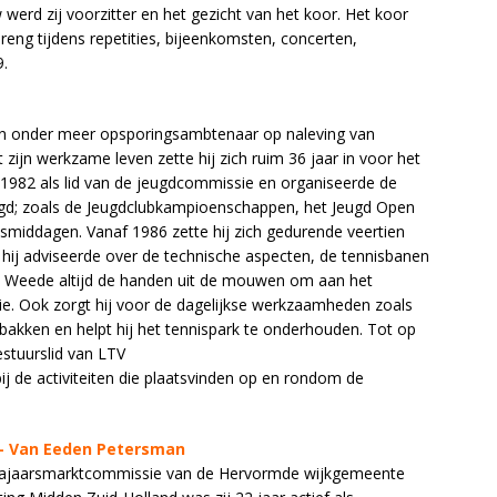
werd zij voorzitter en het gezicht van het koor. Het koor
reng tijdens repetities, bijeenkomsten, concerten,
9.
en onder meer opsporingsambtenaar op naleving van
zijn werkzame leven zette hij zich ruim 36 jaar in voor het
n 1982 als lid van de jeugdcommissie en organiseerde de
eugd; zoals de Jeugdclubkampioenschappen, het Jeugd Open
esmiddagen. Vanaf 1986 zette hij zich gedurende veertien
 hij adviseerde over de technische aspecten, de tennisbanen
an Weede altijd de handen uit de mouwen om aan het
tie. Ook zorgt hij voor de dagelijkse werkzaamheden zoals
akken en helpt hij het tennispark te onderhouden. Tot op
stuurslid van LTV
bij de activiteiten die plaatsvinden op en rondom de
l- Van Eeden Petersman
de Najaarsmarktcommissie van de Hervormde wijkgemeente