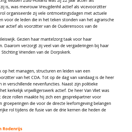
ting Midden Zuid-Holland was zij 22 jaar actief als
ij is, was mevrouw Vreugdenhil actief als vicevoorzitter
 rol organiseerde zij vele ontmoetingsdagen met actuele
n voor de leden die in het teken stonden van het agrarische
aar actief als voorzitter van de Ouderensoos van de
eiswijk. Gezien haar mantelzorg taak voor haar
ten. Daarom verzorgt zij veel van de vergaderingen bij haar
 de Stichting Vrienden van de Dorpskerk.
lik op het managen, structuren en leiden van een
voorzitter van het CDA. Tot op de dag van vandaag is de heer
n in verschillende nevenfuncties. Naast zijn politieke
et kerkelijk vrijwilligerswerk actief. De heer Van Vliet was
it deze rollen maakte hij zich een gesprekpartner voor
n groeperingen die voor de directe leefomgeving belangen
ijke rol tijdens de fusie van de drie kernen die heden de
n Rodenrijs