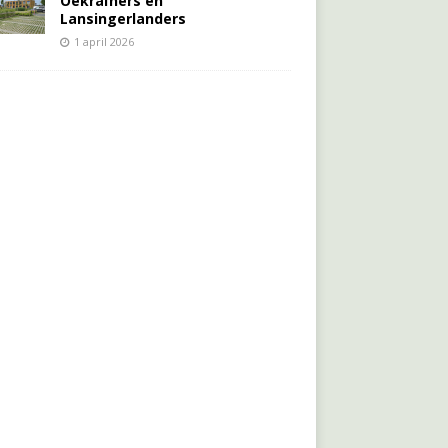
Oekraïners én
Lansingerlanders
1 april 2026