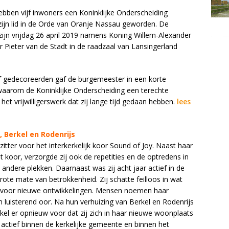
ebben vijf inwoners een Koninklijke Onderscheiding
f zijn lid in de Orde van Oranje Nassau geworden. De
ijn vrijdag 26 april 2019 namens Koning Willem-Alexander
Pieter van de Stadt in de raadzaal van Lansingerland
jf gedecoreerden gaf de burgemeester in een korte
waarom de Koninklijke Onderscheiding een terechte
het vrijwilligerswerk dat zij lange tijd gedaan hebben.
lees
 Berkel en Rodenrijs
tter voor het interkerkelijk koor Sound of Joy. Naast haar
t koor, verzorgde zij ook de repetities en de optredens in
andere plekken. Daarnaast was zij acht jaar actief in de
grote mate van betrokkenheid. Zij schatte feilloos in wat
n voor nieuwe ontwikkelingen. Mensen noemen haar
 luisterend oor. Na hun verhuizing van Berkel en Rodenrijs
l er opnieuw voor dat zij zich in haar nieuwe woonplaats
ar actief binnen de kerkelijke gemeente en binnen het