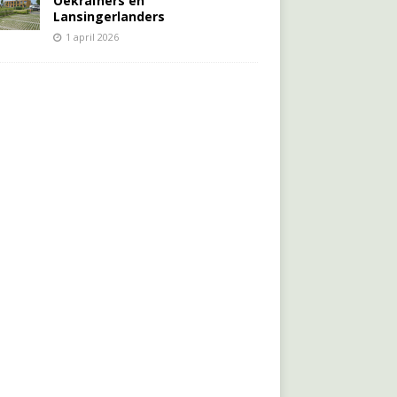
Oekraïners én
Lansingerlanders
1 april 2026