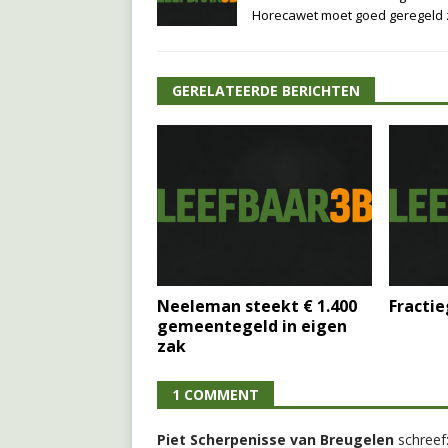
Horecawet moet goed geregeld z
GERELATEERDE BERICHTEN
Neeleman steekt € 1.400
Fracti
gemeentegeld in eigen
zak
1 COMMENT
Piet Scherpenisse van Breugelen
schreef