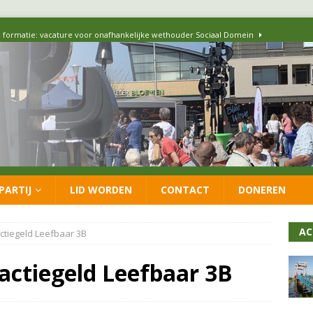
 formatie: vacature voor onafhankelijke wethouder Sociaal Domein
 flexwoningen Oekraïners én Lansingerlanders
FRACTIE
 CDA presenteren coalitieakkoord: ‘Groeien met behoud van karakter’
itisch op LOO2: belangen eigen inwoners moeten goed geborgd blijven
PARTIJ
LID WORDEN
CONTACT
DONEREN
ersteunt oproep van lokale partijen uit heel Nederland: schaf het
AC
ctiegeld Leefbaar 3B
actiegeld Leefbaar 3B