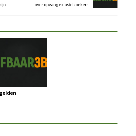
ijn
over opvang ex-asielzoekers
egelden
: