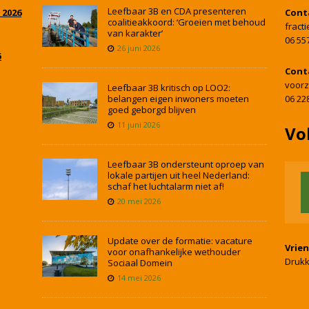
Leefbaar 3B en CDA presenteren
 2026
Cont
coalitieakkoord: ‘Groeien met behoud
fract
van karakter’
06 55
26 juni 2026
5
Cont
voorz
Leefbaar 3B kritisch op LOO2:
belangen eigen inwoners moeten
06 22
goed geborgd blijven
11 juni 2026
Vo
Leefbaar 3B ondersteunt oproep van
lokale partijen uit heel Nederland:
schaf het luchtalarm niet af!
20 mei 2026
Update over de formatie: vacature
Vrie
voor onafhankelijke wethouder
Drukk
Sociaal Domein
14 mei 2026