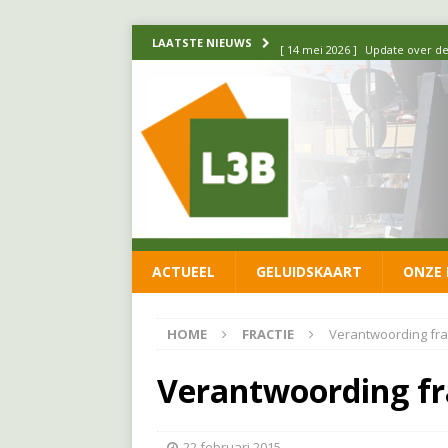
[ 14 mei 2026 ]
Update over de
LAATSTE NIEUWS
FRACTIE
[ 1 april 2026 ]
Ontwikkelingen
[ 26 juni 2026 ]
Leefbaar 3B en
FRACTIE
[ 11 juni 2026 ]
Leefbaar 3B kr
FRACTIE
ACTUEEL
GELUIDSKAART
ONZE 
[ 20 mei 2026 ]
Leefbaar 3B ond
luchtalarm niet af!
FRACTIE
HOME
FRACTIE
Verantwoording fra
Verantwoording fr
22 februari 2015