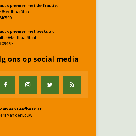
act opnemen met de fractie:
ie@leefbaar3b.nl
740500
act opnemen met bestuur:
itter@leefbaar3b.nl
8 094 98
lg ons op social media
nden van Leefbaar 3B
:
erij Van der Louw