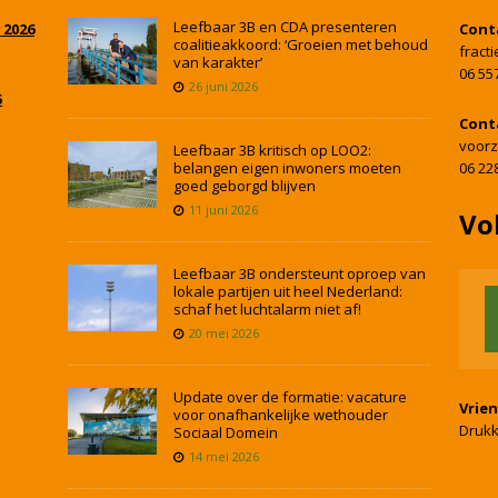
Leefbaar 3B en CDA presenteren
 2026
Cont
coalitieakkoord: ‘Groeien met behoud
fract
van karakter’
06 55
26 juni 2026
5
Cont
voorz
Leefbaar 3B kritisch op LOO2:
belangen eigen inwoners moeten
06 22
goed geborgd blijven
11 juni 2026
Vo
Leefbaar 3B ondersteunt oproep van
lokale partijen uit heel Nederland:
schaf het luchtalarm niet af!
20 mei 2026
Update over de formatie: vacature
Vrie
voor onafhankelijke wethouder
Drukk
Sociaal Domein
14 mei 2026