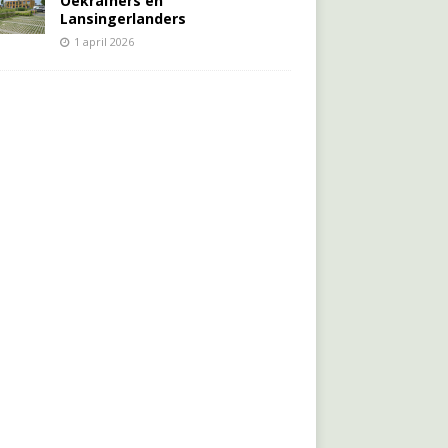
Oekraïners én
Lansingerlanders
1 april 2026