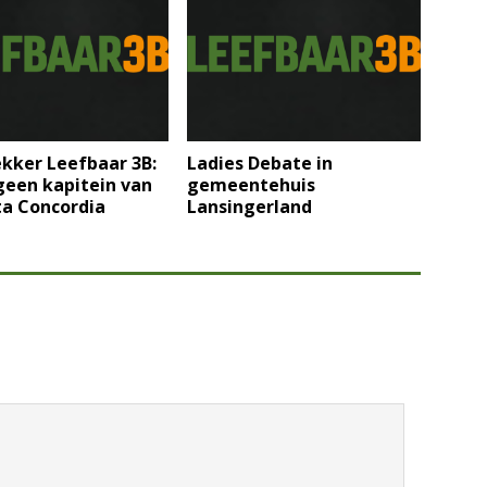
ekker Leefbaar 3B:
Ladies Debate in
geen kapitein van
gemeentehuis
ta Concordia
Lansingerland