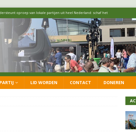
 formatie: vacature voor onafhankelijke wethouder Sociaal Domein
 flexwoningen Oekraïners én Lansingerlanders
FRACTIE
 CDA presenteren coalitieakkoord: ‘Groeien met behoud van karakter’
itisch op LOO2: belangen eigen inwoners moeten goed geborgd blijven
PARTIJ
LID WORDEN
CONTACT
DONEREN
ersteunt oproep van lokale partijen uit heel Nederland: schaf het
AC