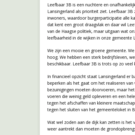
Leefbaar 3B is een nuchtere en onafhankelijke
Lansingerland als prioriteit ziet. Leefbaar 3
inwoners, waardoor burgerparticipatie alle ka
dat kent een groot draagvlak en daar wil Lee
van de Haagse politiek, maar uitgaan wat on
leefbaarheid in de wijken in onze gemeente 
We zijn een mooie en groene gemeente. We 
hoog. We hebben een sterk bedrijfsleven, we k
beschikbaar. Leefbaar 3B is trots op zo veel
In financieel opzicht staat Lansingerland er 
beperken als het gaat om het realiseren va
bezuinigingen moeten doorvoeren, maar het 
voeren die weinig geld opleveren en een hel
tegen het afschaffen van kleinere maatschapp
tegen het sluiten van het gemeenteloket in B
Wat wel zoden aan de dijk kan zetten is het 
weer aantrekt dan moeten de grondopbrengst