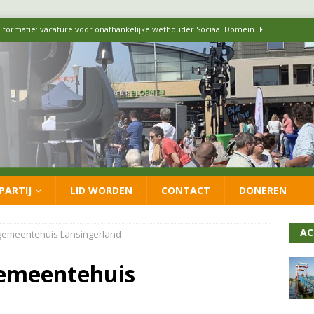
 formatie: vacature voor onafhankelijke wethouder Sociaal Domein
 flexwoningen Oekraïners én Lansingerlanders
FRACTIE
 CDA presenteren coalitieakkoord: ‘Groeien met behoud van karakter’
itisch op LOO2: belangen eigen inwoners moeten goed geborgd blijven
PARTIJ
LID WORDEN
CONTACT
DONEREN
ersteunt oproep van lokale partijen uit heel Nederland: schaf het
AC
 gemeentehuis Lansingerland
gemeentehuis