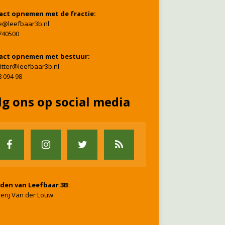
act opnemen met de fractie:
ie@leefbaar3b.nl
740500
act opnemen met bestuur:
itter@leefbaar3b.nl
8 094 98
lg ons op social media
nden van Leefbaar 3B
:
erij Van der Louw