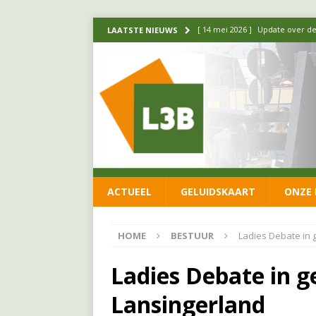
[ 14 mei 2026 ]
Update over de
LAATSTE NIEUWS
FRACTIE
[ 1 april 2026 ]
Ontwikkelingen
[ 26 juni 2026 ]
Leefbaar 3B en
FRACTIE
[ 11 juni 2026 ]
Leefbaar 3B kr
FRACTIE
ACTUEEL
GELUIDSKAART
ONZE 
[ 20 mei 2026 ]
Leefbaar 3B ond
luchtalarm niet af!
FRACTIE
HOME
BESTUUR
Ladies Debate in
Ladies Debate in 
Lansingerland