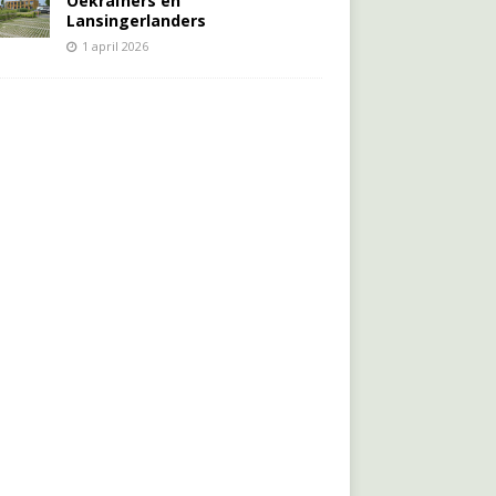
Oekraïners én
Lansingerlanders
1 april 2026