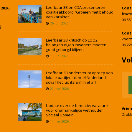
Leefbaar 3B en CDA presenteren
 2026
Cont
coalitieakkoord: ‘Groeien met behoud
fract
van karakter’
06 55
26 juni 2026
5
Cont
voorz
Leefbaar 3B kritisch op LOO2:
belangen eigen inwoners moeten
06 22
goed geborgd blijven
11 juni 2026
Vo
Leefbaar 3B ondersteunt oproep van
lokale partijen uit heel Nederland:
schaf het luchtalarm niet af!
20 mei 2026
Update over de formatie: vacature
Vrie
voor onafhankelijke wethouder
Drukk
Sociaal Domein
14 mei 2026