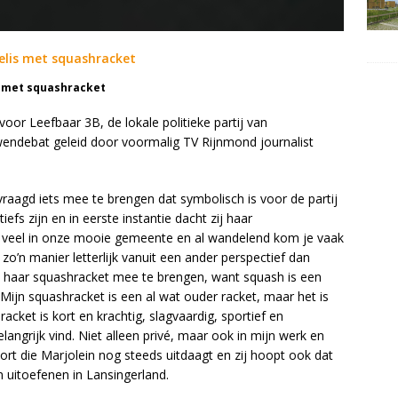
s met squashracket
 voor Leefbaar 3B, de lokale politieke partij van
wendebat geleid door voormalig TV Rijnmond journalist
vraagd iets mee te brengen dat symbolisch is voor de partij
iefs zijn en in eerste instantie dacht zij haar
 veel in onze mooie gemeente en al wandelend kom je vaak
 zo’n manier letterlijk vanuit een ander perspectief dan
n haar squashracket mee te brengen, want squash is een
“Mijn squashracket is een al wat ouder racket, maar het is
acket is kort en krachtig, slagvaardig, sportief en
langrijk vind. Niet alleen privé, maar ook in mijn werk en
 sport die Marjolein nog steeds uitdaagt en zij hoopt ook dat
n uitoefenen in Lansingerland.