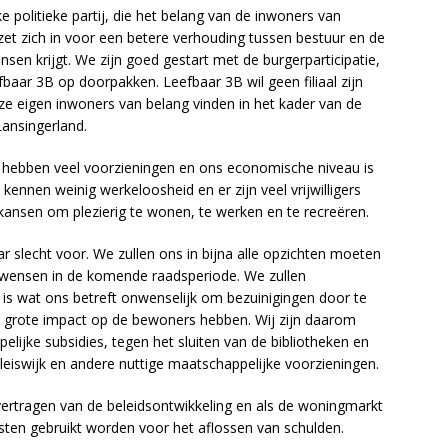
 politieke partij, die het belang van de inwoners van
B zet zich in voor een betere verhouding tussen bestuur en de
nsen krijgt. We zijn goed gestart met de burgerparticipatie,
fbaar 3B op doorpakken. Leefbaar 3B wil geen filiaal zijn
ze eigen inwoners van belang vinden in het kader van de
Lansingerland.
hebben veel voorzieningen en ons economische niveau is
ennen weinig werkeloosheid en er zijn veel vrijwilligers
 kansen om plezierig te wonen, te werken en te recreëren.
bar slecht voor. We zullen ons in bijna alle opzichten moeten
n wensen in de komende raadsperiode. We zullen
is wat ons betreft onwenselijk om bezuinigingen door te
e grote impact op de bewoners hebben. Wij zijn daarom
elijke subsidies, tegen het sluiten van de bibliotheken en
leiswijk en andere nuttige maatschappelijke voorzieningen.
vertragen van de beleidsontwikkeling en als de woningmarkt
en gebruikt worden voor het aflossen van schulden.