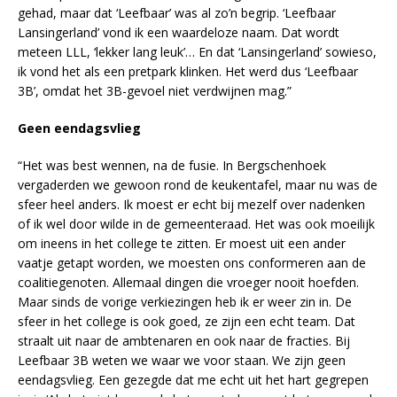
gehad, maar dat ‘Leefbaar’ was al zo’n begrip. ‘Leefbaar
Lansingerland’ vond ik een waardeloze naam. Dat wordt
meteen LLL, ‘lekker lang leuk’… En dat ‘Lansingerland’ sowieso,
ik vond het als een pretpark klinken. Het werd dus ‘Leefbaar
3B’, omdat het 3B-gevoel niet verdwijnen mag.”
Geen eendagsvlieg
“Het was best wennen, na de fusie. In Bergschenhoek
vergaderden we gewoon rond de keukentafel, maar nu was de
sfeer heel anders. Ik moest er echt bij mezelf over nadenken
of ik wel door wilde in de gemeenteraad. Het was ook moeilijk
om ineens in het college te zitten. Er moest uit een ander
vaatje getapt worden, we moesten ons conformeren aan de
coalitiegenoten. Allemaal dingen die vroeger nooit hoefden.
Maar sinds de vorige verkiezingen heb ik er weer zin in. De
sfeer in het college is ook goed, ze zijn een echt team. Dat
straalt uit naar de ambtenaren en ook naar de fracties. Bij
Leefbaar 3B weten we waar we voor staan. We zijn geen
eendagsvlieg. Een gezegde dat me echt uit het hart gegrepen