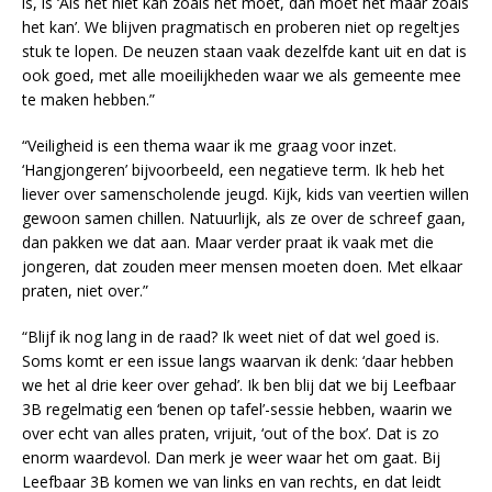
is, is ‘Als het niet kan zoals het moet, dan moet het maar zoals
het kan’. We blijven pragmatisch en proberen niet op regeltjes
stuk te lopen. De neuzen staan vaak dezelfde kant uit en dat is
ook goed, met alle moeilijkheden waar we als gemeente mee
te maken hebben.”
“Veiligheid is een thema waar ik me graag voor inzet.
‘Hangjongeren’ bijvoorbeeld, een negatieve term. Ik heb het
liever over samenscholende jeugd. Kijk, kids van veertien willen
gewoon samen chillen. Natuurlijk, als ze over de schreef gaan,
dan pakken we dat aan. Maar verder praat ik vaak met die
jongeren, dat zouden meer mensen moeten doen. Met elkaar
praten, niet over.”
“Blijf ik nog lang in de raad? Ik weet niet of dat wel goed is.
Soms komt er een issue langs waarvan ik denk: ‘daar hebben
we het al drie keer over gehad’. Ik ben blij dat we bij Leefbaar
3B regelmatig een ‘benen op tafel’-sessie hebben, waarin we
over echt van alles praten, vrijuit, ‘out of the box’. Dat is zo
enorm waardevol. Dan merk je weer waar het om gaat. Bij
Leefbaar 3B komen we van links en van rechts, en dat leidt