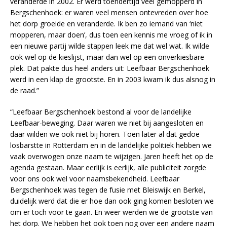
veranderde in 2002. Er werd toendertijd veel gemopperd in
Bergschenhoek: er waren veel mensen ontevreden over hoe
het dorp groeide en veranderde. Ik ben zo iemand van ‘niet
mopperen, maar doen’, dus toen een kennis me vroeg of ik in
een nieuwe partij wilde stappen leek me dat wel wat. Ik wilde
ook wel op de kieslijst, maar dan wel op een onverkiesbare
plek. Dat pakte dus heel anders uit: Leefbaar Bergschenhoek
werd in een klap de grootste. En in 2003 kwam ik dus alsnog in
de raad.”
“Leefbaar Bergschenhoek bestond al voor de landelijke
Leefbaar-beweging. Daar waren we niet bij aangesloten en
daar wilden we ook niet bij horen. Toen later al dat gedoe
losbarstte in Rotterdam en in de landelijke politiek hebben we
vaak overwogen onze naam te wijzigen. Jaren heeft het op de
agenda gestaan. Maar eerlijk is eerlijk, alle publiciteit zorgde
voor ons ook wel voor naamsbekendheid. Leefbaar
Bergschenhoek was tegen de fusie met Bleiswijk en Berkel,
duidelijk werd dat die er hoe dan ook ging komen besloten we
om er toch voor te gaan. En weer werden we de grootste van
het dorp. We hebben het ook toen nog over een andere naam