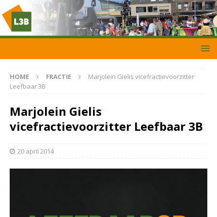
HOME
FRACTIE
Marjolein Gielis vicefractievoorzitter
Leefbaar 3B
Marjolein Gielis
vicefractievoorzitter Leefbaar 3B
20 april 2014