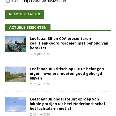
Schrijf mij in voor de nieuwsbrief
ACTUELE BERICHTEN
Leefbaar 3B en CDA presenteren
coalitieakkoord: ‘Groeien met behoud van
karakter’
26 juni 2026
Leefbaar 3B kritisch op LOO2: belangen
eigen inwoners moeten goed geborgd
blijven
11 juni 2026
Leefbaar 3B ondersteunt oproep van
lokale partijen uit heel Nederland: schaf
het luchtalarm niet af!
20 mei 2026