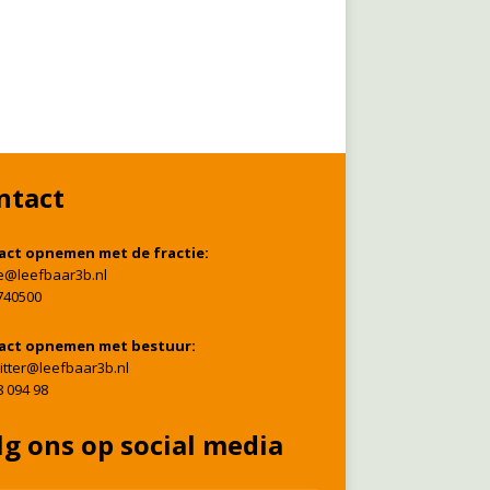
ntact
act opnemen met de fractie:
ie@leefbaar3b.nl
740500
act opnemen met bestuur:
itter@leefbaar3b.nl
8 094 98
lg ons op social media