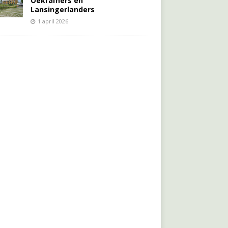
Oekraïners én
Lansingerlanders
1 april 2026