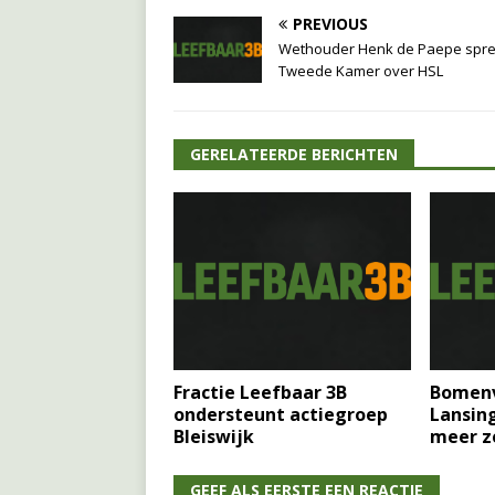
PREVIOUS
Wethouder Henk de Paepe spre
Tweede Kamer over HSL
GERELATEERDE BERICHTEN
Fractie Leefbaar 3B
Bomenv
ondersteunt actiegroep
Lansin
Bleiswijk
meer z
GEEF ALS EERSTE EEN REACTIE