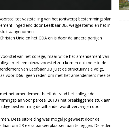
 voorstel tot vaststelling van het (ontwerp) bestemmingsplan
dement, ingediend door Leefbaar 3B, weggestemd en het in
sluit aangenomen.
risten Unie en het CDA en is door de andere partijen
t voorstel van het college, maar wilde het amendement van
 college met een nieuw voorstel zou komen dat meer in de
 amendement van Leefbaar 3B juist de structuurvisie volgt,
, was voor D66 geen reden om met het amendement mee te
met het amendement heeft de raad het college de
mmingsplan voor perceel 2613 ( het braakliggende stuk aan
 huidige bestemming detailhandel wordt vervangen door
komen. Deze uitbreiding was mogelijk geweest door de
gedaan om 53 extra parkeerplaatsen aan te leggen. De reden