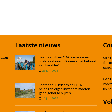
Laatste nieuws
Co
Leefbaar 3B en CDA presenteren
 2026
Cont
coalitieakkoord: ‘Groeien met behoud
fract
van karakter’
06 55
26 juni 2026
5
Cont
voorz
Leefbaar 3B kritisch op LOO2:
belangen eigen inwoners moeten
06 22
goed geborgd blijven
11 juni 2026
Vo