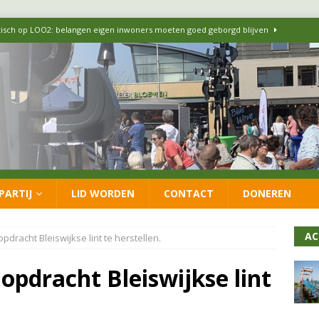
itisch op LOO2: belangen eigen inwoners moeten goed geborgd blijven
ersteunt oproep van lokale partijen uit heel Nederland: schaf het
 formatie: vacature voor onafhankelijke wethouder Sociaal Domein
 flexwoningen Oekraïners én Lansingerlanders
FRACTIE
PARTIJ
LID WORDEN
CONTACT
DONEREN
 CDA presenteren coalitieakkoord: ‘Groeien met behoud van karakter’
AC
pdracht Bleiswijkse lint te herstellen.
opdracht Bleiswijkse lint