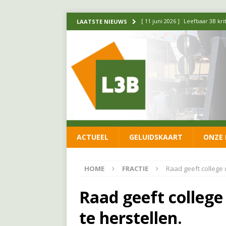
[ 11 juni 2026 ]
Leefbaar 3B kr
LAATSTE NIEUWS
FRACTIE
[ 20 mei 2026 ]
Leefbaar 3B ond
luchtalarm niet af!
FRACTIE
[ 14 mei 2026 ]
Update over de
FRACTIE
[ 1 april 2026 ]
Ontwikkelingen
ACTUEEL
GELUIDSKAART
ONZE 
[ 26 juni 2026 ]
Leefbaar 3B en
FRACTIE
HOME
FRACTIE
Raad geeft college o
Raad geeft college 
te herstellen.