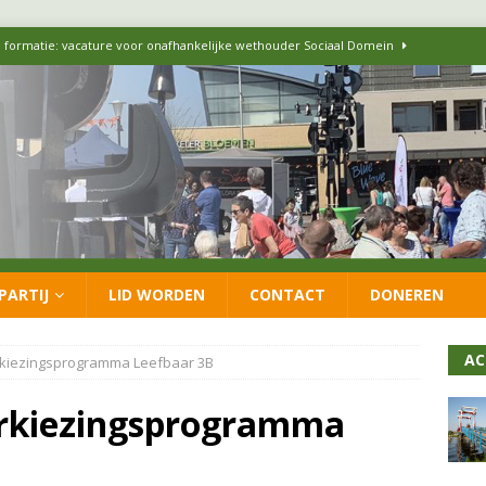
 formatie: vacature voor onafhankelijke wethouder Sociaal Domein
 flexwoningen Oekraïners én Lansingerlanders
FRACTIE
 CDA presenteren coalitieakkoord: ‘Groeien met behoud van karakter’
itisch op LOO2: belangen eigen inwoners moeten goed geborgd blijven
PARTIJ
LID WORDEN
CONTACT
DONEREN
ersteunt oproep van lokale partijen uit heel Nederland: schaf het
AC
rkiezingsprogramma Leefbaar 3B
erkiezingsprogramma