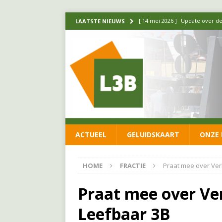
[ 14 mei 2026 ]
Update over de
LAATSTE NIEUWS
FRACTIE
[ 1 april 2026 ]
Ontwikkelingen
[ 26 juni 2026 ]
Leefbaar 3B en
FRACTIE
[ 11 juni 2026 ]
Leefbaar 3B kr
FRACTIE
ACTUEEL
GELUIDSKAART
ONZE 
[ 20 mei 2026 ]
Leefbaar 3B ond
luchtalarm niet af!
FRACTIE
HOME
FRACTIE
Praat mee over Ve
Praat mee over V
Leefbaar 3B