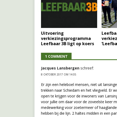
Uitvoering
Leefba
verkiezingsprogramma
verkie
Leefbaar 3B ligt op koers
‘Leefba
1 COMMENT
Jacques Lansbergen
schreef:
8 OKTOBER 2017 OM 14:05
Er zijn een heleboel mensen, niet uit lansing
trekken naar Schiedam en het vliegveld. Er w
open te krijgen voor de inwoners van Lansinge
voor jullie om daar voor de zoveelste keer
medewerking voor zoetermeer of haaglanden
hebben bij die lijn. 2 haltes midden in een p