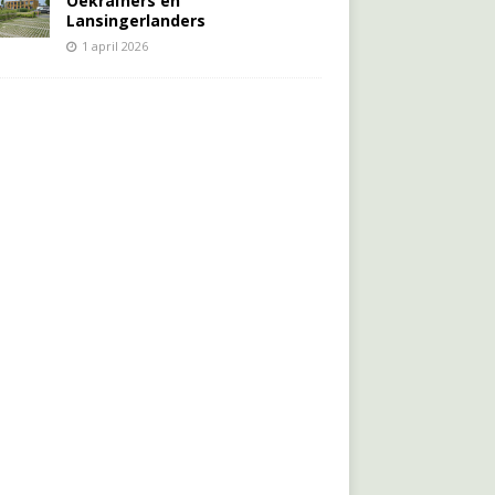
Oekraïners én
Lansingerlanders
1 april 2026