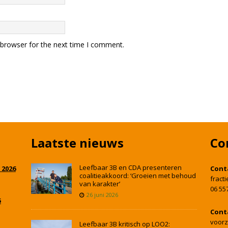
 browser for the next time I comment.
Laatste nieuws
Co
Leefbaar 3B en CDA presenteren
 2026
Cont
coalitieakkoord: ‘Groeien met behoud
fract
van karakter’
06 55
26 juni 2026
5
Cont
voorz
Leefbaar 3B kritisch op LOO2: