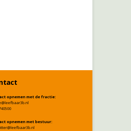
ntact
act opnemen met de fractie:
ie@leefbaar3b.nl
740500
act opnemen met bestuur:
itter@leefbaar3b.nl