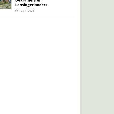
Oekraïners én
Lansingerlanders
1 april 2026