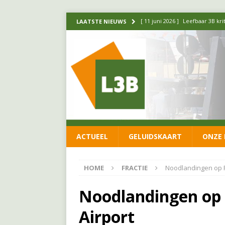
[ 11 juni 2026 ]
Leefbaar 3B kr
LAATSTE NIEUWS
FRACTIE
[ 20 mei 2026 ]
Leefbaar 3B ond
luchtalarm niet af!
FRACTIE
[ 14 mei 2026 ]
Update over de
FRACTIE
[ 1 april 2026 ]
Ontwikkelingen
ACTUEEL
GELUIDSKAART
ONZE 
[ 26 juni 2026 ]
Leefbaar 3B en
FRACTIE
HOME
FRACTIE
Noodlandingen op 
Noodlandingen op
Airport