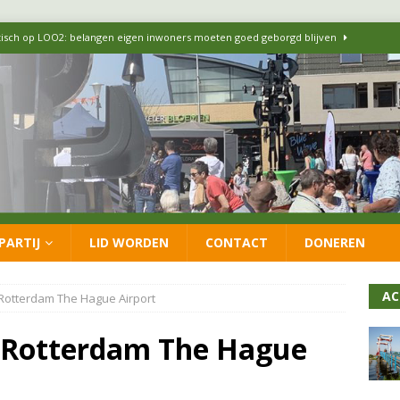
itisch op LOO2: belangen eigen inwoners moeten goed geborgd blijven
ersteunt oproep van lokale partijen uit heel Nederland: schaf het
 formatie: vacature voor onafhankelijke wethouder Sociaal Domein
 flexwoningen Oekraïners én Lansingerlanders
FRACTIE
PARTIJ
LID WORDEN
CONTACT
DONEREN
 CDA presenteren coalitieakkoord: ‘Groeien met behoud van karakter’
AC
Rotterdam The Hague Airport
 Rotterdam The Hague