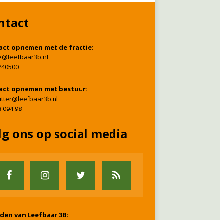
ntact
act opnemen met de fractie:
ie@leefbaar3b.nl
740500
act opnemen met bestuur:
itter@leefbaar3b.nl
8 094 98
lg ons op social media
nden van Leefbaar 3B
: