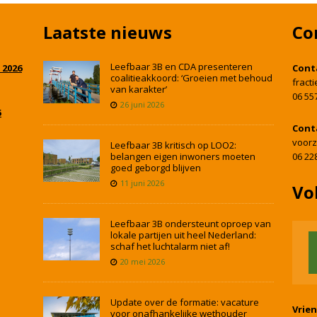
Laatste nieuws
Co
Leefbaar 3B en CDA presenteren
 2026
Cont
coalitieakkoord: ‘Groeien met behoud
fract
van karakter’
06 55
26 juni 2026
5
Cont
voorz
Leefbaar 3B kritisch op LOO2:
belangen eigen inwoners moeten
06 22
goed geborgd blijven
11 juni 2026
Vo
Leefbaar 3B ondersteunt oproep van
lokale partijen uit heel Nederland:
schaf het luchtalarm niet af!
20 mei 2026
Update over de formatie: vacature
Vrie
voor onafhankelijke wethouder