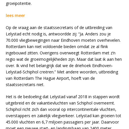
groeipotentie.
lees meer
Op de vraag aan de staatssecretaris of de uitbreiding van
Lelystad echt nodig is, antwoordde zij: “Ja. Anders zou je
70.000 vliegbewegingen naar Eindhoven moeten overhevelen.
Rotterdam kan niet voldoende bieden omdat ze al flink
ingebouwd zitten. Overigens overweegt Rotterdam met z’n
regio wat de groeimogelijkheden zijn. Maar dat laat ik aan hen
over. Ik vind het belangrijk dat we de driehoek Eindhoven-
Lelystad-Schiphol creëren.” Met andere woorden, uitbreiding
van Rotterdam The Hague Airport, hoeft van de
staatssecretaris niet.
Het is de bedoeling dat Lelystad vanaf 2018 in stappen wordt
uitgebreid en de vakantievluchten van Schiphol overneemt.
Schiphol richt zich dan vooral op intercontinentale vluchten,
overstappers en zakelijk vliegverkeer. Lelystad kan groeien tot
45.000 vluchten en 6,7 miljoen passagiers per jaar. Daarvoor
moet een nieuwe start- en landingsbaan van 2400 meter